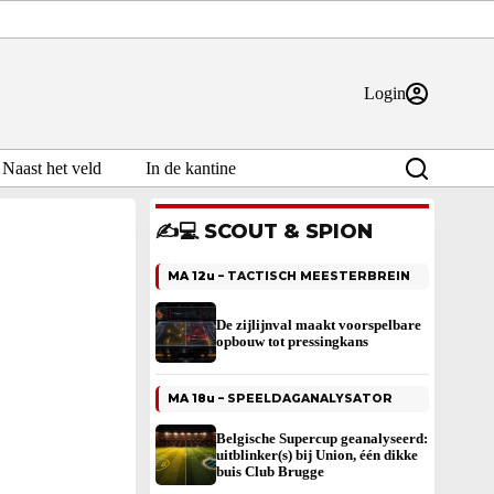
Login
Naast het veld
In de kantine
✍️💻 SCOUT & SPION
MA 12u –
TACTISCH MEESTERBREIN
De zijlijnval maakt voorspelbare
opbouw tot pressingkans
MA 18u –
SPEELDAGANALYSATOR
Belgische Supercup geanalyseerd:
uitblinker(s) bij Union, één dikke
buis Club Brugge