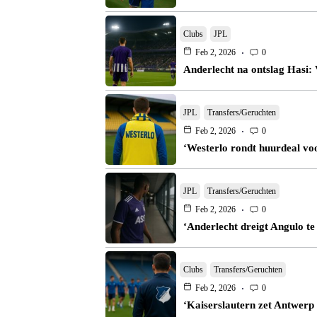
Clubs
JPL
Feb 2, 2026
0
Anderlecht na ontslag Hasi:
JPL
Transfers/Geruchten
Feb 2, 2026
0
‘Westerlo rondt huurdeal vo
JPL
Transfers/Geruchten
Feb 2, 2026
0
‘Anderlecht dreigt Angulo te
Clubs
Transfers/Geruchten
Feb 2, 2026
0
‘Kaiserslautern zet Antwerp 