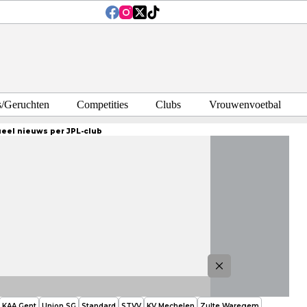
s/Geruchten
Competities
Clubs
Vrouwenvoetbal
ueel nieuws per JPL-club
KAA Gent
Union SG
Standard
STVV
KV Mechelen
Zulte Waregem