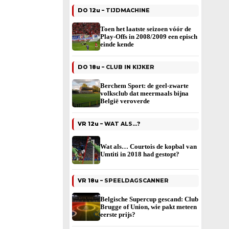
DO 12u –
TIJDMACHINE
Toen het laatste seizoen vóór de
Play-Offs in 2008/2009 een episch
einde kende
DO 18u –
CLUB IN KIJKER
Berchem Sport: de geel-zwarte
volksclub dat meermaals bijna
België veroverde
VR 12u –
WAT ALS…?
Wat als… Courtois de kopbal van
Umtiti in 2018 had gestopt?
VR 18u –
SPEELDAGSCANNER
Belgische Supercup gescand: Club
Brugge of Union, wie pakt meteen
eerste prijs?