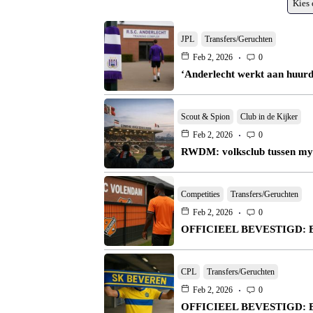
Kies 
JPL
Transfers/Geruchten
Feb 2, 2026
0
‘Anderlecht werkt aan huurd
Scout & Spion
Club in de Kijker
Feb 2, 2026
0
RWDM: volksclub tussen mythe
Competities
Transfers/Geruchten
Feb 2, 2026
0
OFFICIEEL BEVESTIGD: Ben
CPL
Transfers/Geruchten
Feb 2, 2026
0
OFFICIEEL BEVESTIGD: Bever