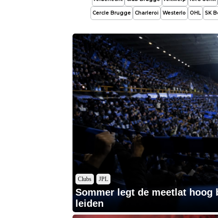
Cercle Brugge
Charleroi
Westerlo
OHL
SK B
Clubs
JPL
Sommer legt de meetlat hoog b
leiden