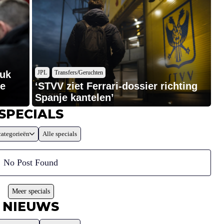
tuk
JPL
Transfers/Geruchten
ce
‘STVV ziet Ferrari-dossier richting
Spanje kantelen’
SPECIALS
categorieën
Alle specials
No Post Found
Meer specials
NIEUWS