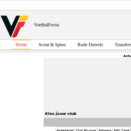
Ga
naar
de
inhoud
VoetbalFocus
Home
Scout & Spion
Rode Duivels
Transfer
Act
Kies jouw club
Anderlecht
Club Brugge
Antwerp
KRC Genk