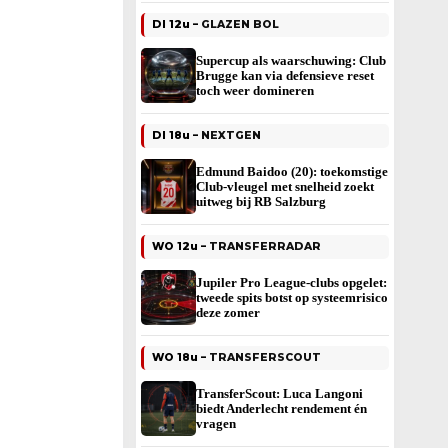
DI 12u –
GLAZEN BOL
Supercup als waarschuwing: Club
Brugge kan via defensieve reset
toch weer domineren
DI 18u –
NEXTGEN
Edmund Baidoo (20): toekomstige
Club-vleugel met snelheid zoekt
uitweg bij RB Salzburg
WO 12u –
TRANSFERRADAR
Jupiler Pro League-clubs opgelet:
tweede spits botst op systeemrisico
deze zomer
WO 18u –
TRANSFERSCOUT
TransferScout: Luca Langoni
biedt Anderlecht rendement én
vragen