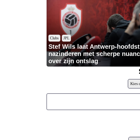
Clubs
JPL
Stef Wils laat Antwerp-hoofds
nazinderen met scherpe nuan
over zijn ontslag
Kies 