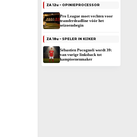
ZA 12u –
OPINIEPROCESSOR
Pro League moet vechten voor
transferdeadline vóór het
seizoensbegin
ZA 18u –
SPELER IN KIJKER
Sébastien Pocognoli wordt 39:
van vurige linksback tot
kampioenenmaker