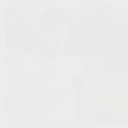
De Nederlander kreeg in de voorbereiding al twee keer de