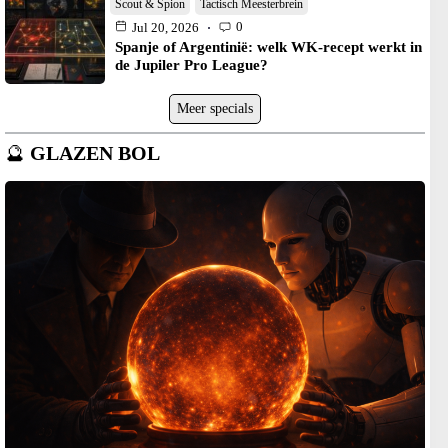
Scout & Spion
Tactisch Meesterbrein
0
Jul 20, 2026
Spanje of Argentinië: welk WK-recept werkt in
de Jupiler Pro League?
Meer specials
🔮
GLAZEN BOL