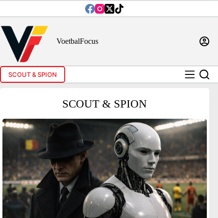
Ga
naar
de
inhoud
VoetbalFocus
SCOUT & SPION
SCOUT & SPION