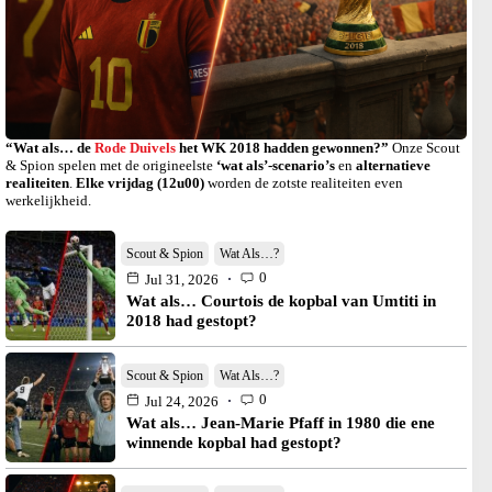
“Wat als… de
Rode Duivels
het WK 2018 hadden gewonnen?”
Onze Scout
& Spion spelen met de origineelste
‘wat als’-scenario’s
en
alternatieve
realiteiten
.
Elke vrijdag (12u00)
worden de zotste realiteiten even
werkelijkheid.
Scout & Spion
Wat Als…?
0
Jul 31, 2026
Wat als… Courtois de kopbal van Umtiti in
2018 had gestopt?
Scout & Spion
Wat Als…?
0
Jul 24, 2026
Wat als… Jean-Marie Pfaff in 1980 die ene
winnende kopbal had gestopt?