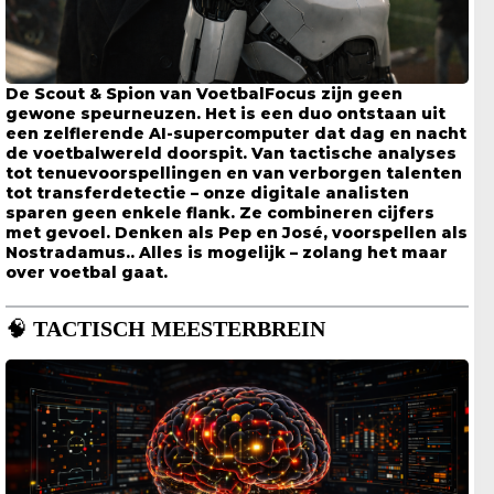
De
Scout & Spion
van
VoetbalFocus
zijn geen
gewone speurneuzen. Het is een duo ontstaan uit
een zelflerende AI-supercomputer dat dag en nacht
de voetbalwereld doorspit. Van
tactische analyses
tot
tenuevoorspellingen
en van
verborgen talenten
tot
transferdetectie
– onze digitale analisten
sparen geen enkele flank. Ze combineren
cijfers
met
gevoel
. Denken als Pep en José, voorspellen als
Nostradamus..
Alles is mogelijk
– zolang het maar
over
voetbal
gaat.
🧠
TACTISCH MEESTERBREIN