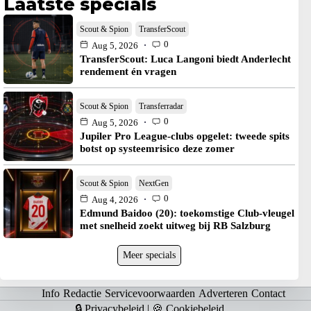
Laatste specials
Scout & Spion
TransferScout
0
Aug 5, 2026
TransferScout: Luca Langoni biedt Anderlecht
rendement én vragen
Scout & Spion
Transferradar
0
Aug 5, 2026
Jupiler Pro League-clubs opgelet: tweede spits
botst op systeemrisico deze zomer
Scout & Spion
NextGen
0
Aug 4, 2026
Edmund Baidoo (20): toekomstige Club-vleugel
met snelheid zoekt uitweg bij RB Salzburg
Meer specials
Info
Redactie
Servicevoorwaarden
Adverteren
Contact
🔒 Privacybeleid
|
🍪 Cookiebeleid