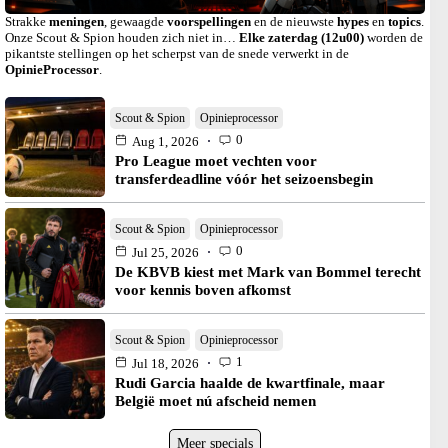
Strakke
meningen
, gewaagde
voorspellingen
en de nieuwste
hypes
en
topics
.
Onze Scout & Spion houden zich niet in…
Elke zaterdag (12u00)
worden de
pikantste stellingen op het scherpst van de snede verwerkt in de
OpinieProcessor
.
Scout & Spion
Opinieprocessor
0
Aug 1, 2026
Pro League moet vechten voor
transferdeadline vóór het seizoensbegin
Scout & Spion
Opinieprocessor
0
Jul 25, 2026
De KBVB kiest met Mark van Bommel terecht
voor kennis boven afkomst
Scout & Spion
Opinieprocessor
1
Jul 18, 2026
Rudi Garcia haalde de kwartfinale, maar
België moet nú afscheid nemen
Meer specials