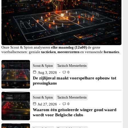
Onze Scout & Spion analyseren
elke maandag (12u00)
de grote
voetbalhersenen: geniale
tactieken
,
meesterzetten
en verrassende
formaties
.
Scout & Spion
Tactisch Meesterbrein
0
Aug 3, 2026
De zijlijnval maakt voorspelbare opbouw tot
pressingkans
Scout & Spion
Tactisch Meesterbrein
0
Jul 27, 2026
Waarom één geïsoleerde winger goud waard
wordt voor Belgische clubs