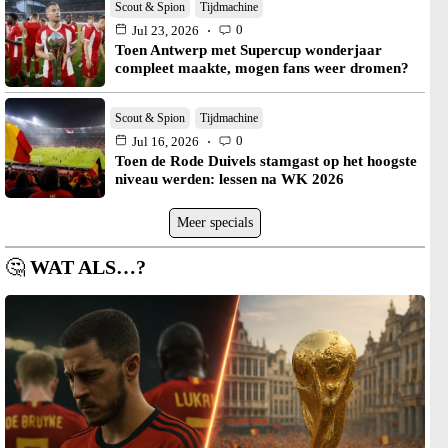
Scout & Spion
Tijdmachine
0
Jul 23, 2026
Toen Antwerp met Supercup wonderjaar
compleet maakte, mogen fans weer dromen?
Scout & Spion
Tijdmachine
0
Jul 16, 2026
Toen de Rode Duivels stamgast op het hoogste
niveau werden: lessen na WK 2026
Meer specials
🤔
WAT ALS…?