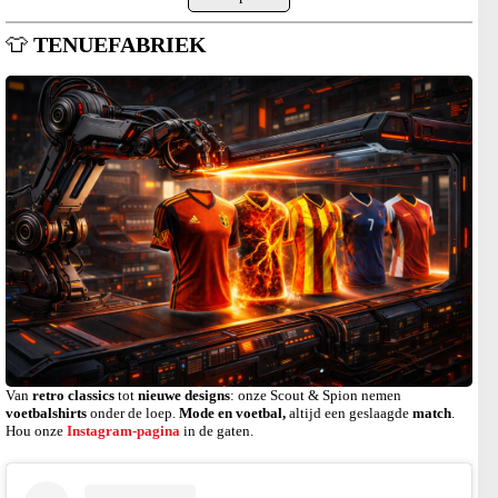
👕
TENUEFABRIEK
Van
retro classics
tot
nieuwe designs
: onze Scout & Spion nemen
voetbalshirts
onder de loep.
Mode en voetbal,
altijd een geslaagde
match
.
Hou onze
Instagram-pagina
in de gaten.