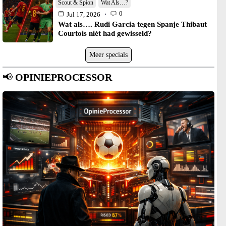
Scout & Spion
Wat Als…?
0
Jul 17, 2026
Wat als…. Rudi Garcia tegen Spanje Thibaut
Courtois niét had gewisseld?
Meer specials
📢
OPINIEPROCESSOR