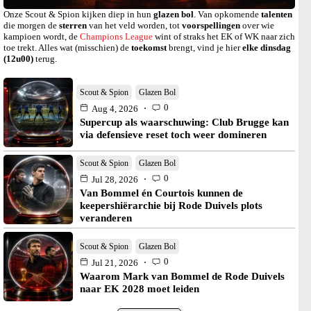
Onze Scout & Spion kijken diep in hun
glazen bol
. Van opkomende
talenten
die morgen de
sterren
van het veld worden, tot
voorspellingen
over wie
kampioen wordt, de
Champions League
wint of straks het EK of WK naar zich
toe trekt. Alles wat (misschien) de
toekomst
brengt, vind je hier
elke dinsdag
(12u00)
terug.
Scout & Spion
Glazen Bol
0
Aug 4, 2026
Supercup als waarschuwing: Club Brugge kan
via defensieve reset toch weer domineren
Scout & Spion
Glazen Bol
0
Jul 28, 2026
Van Bommel én Courtois kunnen de
keepershiërarchie bij Rode Duivels plots
veranderen
Scout & Spion
Glazen Bol
0
Jul 21, 2026
Waarom Mark van Bommel de Rode Duivels
naar EK 2028 moet leiden