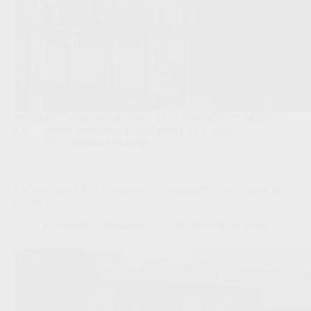
Mehdi Boukamir verlaat Sporting Charleroi tijdelijk en trekt
op huurbasis, met aankoopoptie, naar La Louvière.
JPL
,
Transfers/Geruchten
Charleroi geeft Kohnen extra houvast met Mickaël Seoudi in
de staf
Redactie VoetbalFocus
20/06/2026 10:32