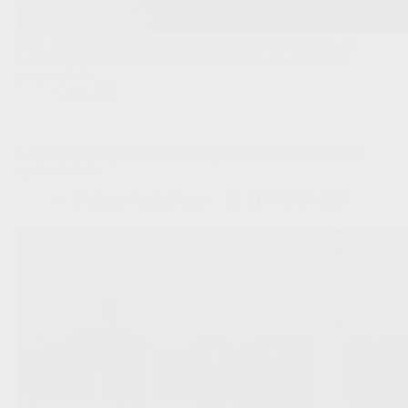
Fred Taquin blikt open terug op zijn afscheid bij RAAL La
Louvière en neemt bewust afstand voor hij aan een nieuw
project denkt.
Clubs
,
JPL
La Louvière krijgt meteen kopzorgen: Peano mist vuurdoop
op Anderlecht
Redactie VoetbalFocus
21/07/2026 18:54