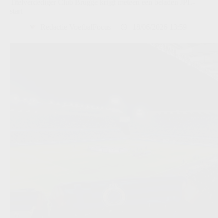
Titelverdediger Club Brugge krijgt meteen een beladen JPL-
start
Redactie VoetbalFocus
18/06/2026 13:59