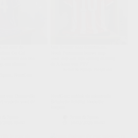
res naar de
Van Berlaar naar Eindhoven:
Nathan De Cat
Noah Fernandez bouwt stap
maturiteit aan een
voor stap aan zijn sprong richting
aagt om slimme
de A-kern van PSV.
Scout & Spion
,
NextGen
 Spion
,
NextGen
art van Duranville
NextGen: ontdek de talentvolle
et wapens voor de
Belgische lichting moderne
keepers
t & Spion
Scout & Spion
2/2026 18:00
10/02/2026 18:00