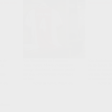
n de
Van Merelbeke en Gent naar
Van Anderlech
 de
Ajax: Jorthy Mokio combineert
en nu Basel: D
s
vroege doorbraak met een profiel
ritme en veran
zijn
dat nog verschillende richtingen
om zijn flankpr
uit kan.
in constante im
tGen
Scout & Spion
,
NextGen
Scout &
y Doku