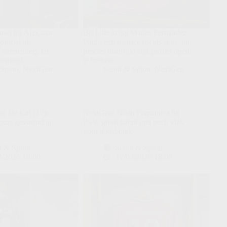
uwt bij Ajax aan
Bij Lille krijgt Matías Fernández-
rofiel als
Pardo een nieuwe rol als spits, en
 versnelling, lef
precies daar lijkt zijn profiel open
entieel.
te breken.
 Spion
,
NextGen
Scout & Spion
,
NextGen
n De Cat (17):
NextGen: Noah Fernandez bij
oure gevormd in
PSV, groot talent met pech vlak
voor doorbraak
t & Spion
Scout & Spion
3/2026 18:00
17/03/2026 18:00