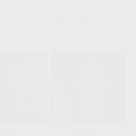
r: waarom zijn
NextGen: Lucas Stassin,
belangrijk kan zijn
Belgische spits tussen instinct en
timing
t & Spion
Scout & Spion
6/2026 18:00
02/06/2026 18:00
 is geen
Lucas Stassin is geen pure hype,
aar een moderne
maar een spitsprofiel dat