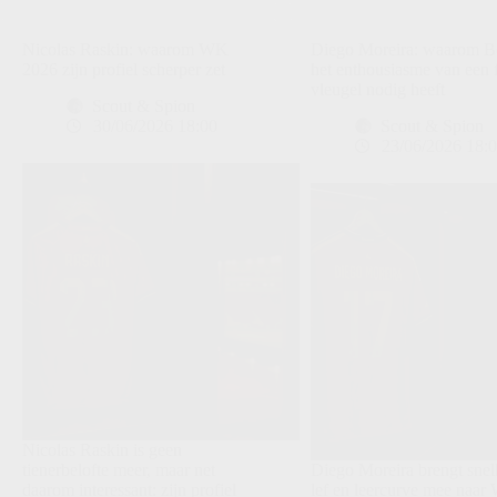
Nicolas Raskin: waarom WK
Diego Moreira: waarom B
2026 zijn profiel scherper zet
het enthousiasme van een f
vleugel nodig heeft
Scout & Spion
30/06/2026 18:00
Scout & Spion
23/06/2026 18:
Nicolas Raskin is geen
tienerbelofte meer, maar net
Diego Moreira brengt snel
daarom interessant: zijn profiel
lef en leercurve mee naa