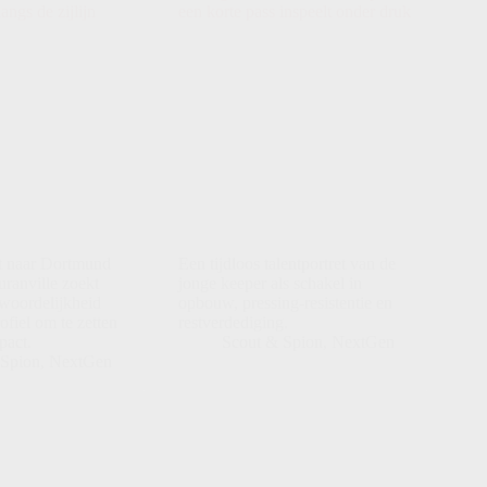
t naar Dortmund
Een tijdloos talentportret van de
uranville zoekt
jonge keeper als schakel in
twoordelijkheid
opbouw, pressing-resistentie en
ofiel om te zetten
restverdediging.
pact.
Scout & Spion
,
NextGen
 Spion
,
NextGen