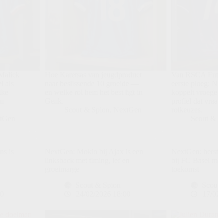
Malick
Hoe Karetsas van jeugdproduct
Van RSCA Futu
l als
naar beslissende 10 groeide —
eerste ploeg: 
lke
en welke rol hem het best ligt in
koppelt vroege 
en
Genk.
profiel dat vr
Scout & Spion
,
NextGen
rolkeuzes.
tGen
Scout &
s is
NextGen: Mokio bij Ajax is een
NextGen: herst
linksback met timing, lef en
bij FC Basel m
groeimarge
toekomst
Scout & Spion
Scou
00
24/02/2026 18:00
17/0