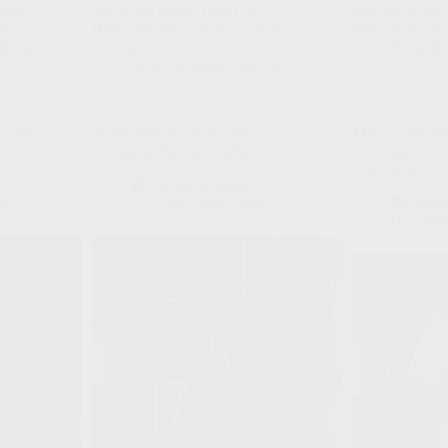
ische
een jonge Rode Duivel die
verdediger die
en.
Belgische fans scherp moeten
WK 2026 scher
tGen
volgen.
Scout &
Scout & Spion
,
NextGen
nk met
Stanis Idumbo bij AS Monaco:
Mika Godts bij
er
Belgische flair in wording
dribbelaar die k
WK 2026
Scout & Spion
00
05/05/2026 18:00
Scou
28/0