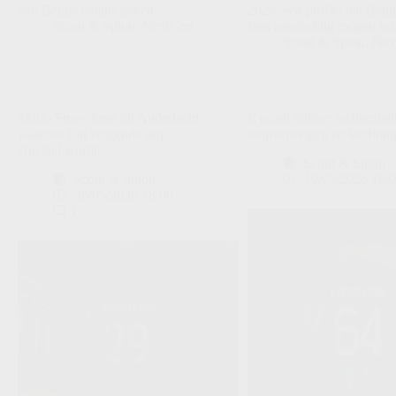
kan België balans geven.
2026: een profiel dat Belg
Scout & Spion
,
NextGen
fans aandachtig mogen lez
Scout & Spion
,
Nex
Mario Stroeykens bij Anderlecht:
Kyriani Sabbe: rechterfla
waarom zijn volgende stap
loopvermogen en leerhong
cruciaal wordt
Scout & Spion
Scout & Spion
19/05/2026 18:
26/05/2026 18:00
1