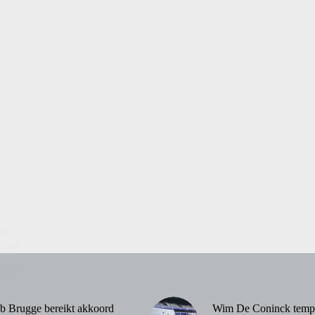
00
elke rol
teiten
tGen
b Brugge bereikt akkoord
Wim De Coninck temp