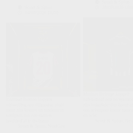
Scout & Spion
Scout & Spion
28/07/2026 18:
04/08/2026 18:00
Mathias Delorge koppelt
Edmund Baidoo koppelt
balvastheid aan recuperati
versnelling aan diepgang, maar
zijn volgende stap hangt a
moet zijn keuzes en rendement
een scherpere keuze tusse
verfijnen om een stabiele
en acht.
hoofdrol af te dwingen.
Scout & Spion
,
Nex
Scout & Spion
,
NextGen