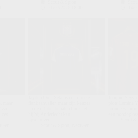
Scout & Spion
Scou
00
21/07/2026 18:00
14/0
Jayden Onia Seke is een directe
Joaquin Seys 
e, maar
flankaanvaller, maar zijn keuzes
plots Lamine Y
f van
na de dribbel bepalen hoe snel
toonde waarom 
n zes
hij bij Anderlecht kan
een noodoploss
opschuiven.
Scout &
tGen
Scout & Spion
,
NextGen