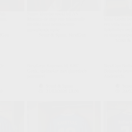
lub
Stanis Idumbo zoekt bij AS
ting
Monaco de stap van talentvolle
Mika Godts bo
invaller naar betrouwbare
een volwassen p
aanvallende optie.
linksbuiten met
tGen
Scout & Spion
,
NextGen
en doorgroeipot
Scout &
de
NextGen: Karetsas bij KRC
NextGen Natha
Genk, spelmaker met gigantisch
Belgische brav
potentieel
Anderlecht
Scout & Spion
Scou
00
31/03/2026 18:00
24/0