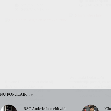
Scout & Spion
Scout & Spion
27/01/2026 18:
03/02/2026 18:00
Wat maakt Doku zo’n
Rayane Bounida staat dicht bij
uitzonderlijk profiel, en w
de A-kern van Ajax: een
past het best bij zijn kwali
aanvallende middenvelder met
in balbezit en in transitie?
NU POPULAIR
creativiteit, maar ook met
Scout & Spion
,
Nex
duidelijke ontwikkelpunten.
Scout & Spion
,
NextGen
‘RSC Anderlecht meldt zich
‘Clu