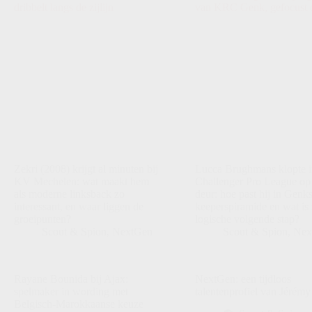
Zekri (2008) krijgt al minuten bij
Lucca Brughmans klopte i
KV Mechelen: wat maakt hem
Challenger Pro League op
als moderne linksback zo
deur: hoe past hij in Genk
interessant, en waar liggen de
keeperspiramide en wat is 
groeipunten?
logische volgende stap?
Scout & Spion
,
NextGen
Scout & Spion
,
Nex
Rayane Bounida bij Ajax:
NextGen: een tijdloos
spelmaker in wording met
talentenprofiel van Jérém
Belgisch-Marokkaanse keuze