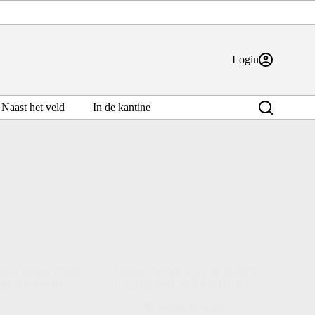
Login
Naast het veld
In de kantine
 hoe Lamine Yamal
Lamine Yamal: waar zit de échte
r op WK ineens
dreiging voor de Rode Duivels?
Scout & Spion