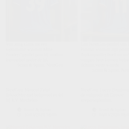
Van Jong Genk tot een
Een NextGen-profiel van 
toptransfer: waarom Mike
Fofana: waarom zijn profie
Penders’ profiel past bij modern
flankaanvaller boeit en we
topvoetbal onder de lat.
stappen hem kunnen help
Scout & Spion
,
NextGen
richting vaste waarde.
Scout & Spion
,
Nex
NextGen: Moncef Zekri
NextGen: Lucca Brughman
linksachter met balgevoel en lef
de volgende uit Genkse
bij KV Mechelen
keepersopleiding
Scout & Spion
Scout & Spion
10/03/2026 18:00
03/03/2026 18: