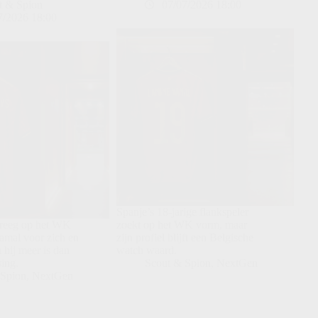
t & Spion
07/07/2026 18:00
7/2026 18:00
Spanje’s 18-jarige flankspeler
kreeg op het WK
zoekt op het WK vorm, maar
amal voor zich en
zijn profiel blijft een Belgische
hij meer is dan
watch waard.
ing.
Scout & Spion
,
NextGen
 Spion
,
NextGen