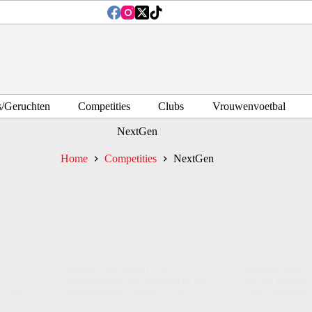
s/Geruchten
Competities
Clubs
Vrouwenvoetbal
NextGen
Home
Competities
NextGen
Jayden Onia Seke (17):
Joaquin Seys:
flanktalent dat bij Anderlecht op
en een halfuu
A Gent
rendement én kansen wacht
alles verandert