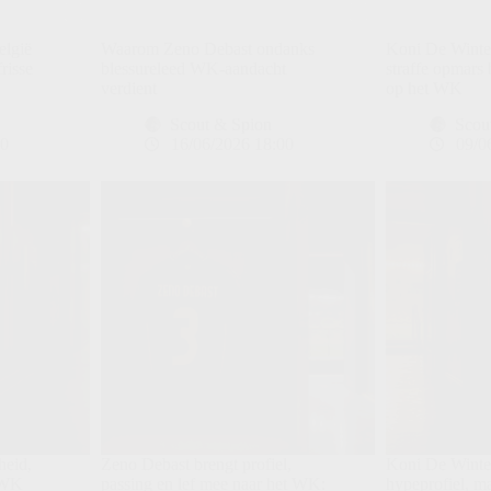
elgië
Waarom Zeno Debast ondanks
Koni De Winte
risse
blessureleed WK-aandacht
straffe opmars 
verdient
op het WK
Scout & Spion
Scou
00
16/06/2026 18:00
09/0
heid,
Zeno Debast brengt profiel,
Koni De Winter
r WK
passing en lef mee naar het WK:
hypeprofiel, m