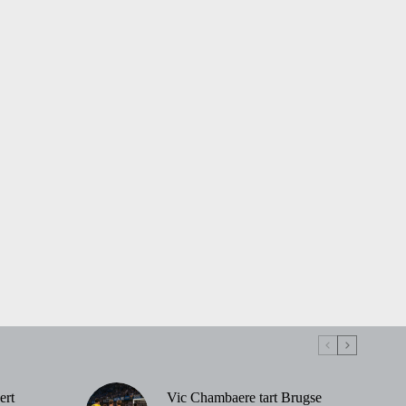
ert
Vic Chambaere tart Brugse