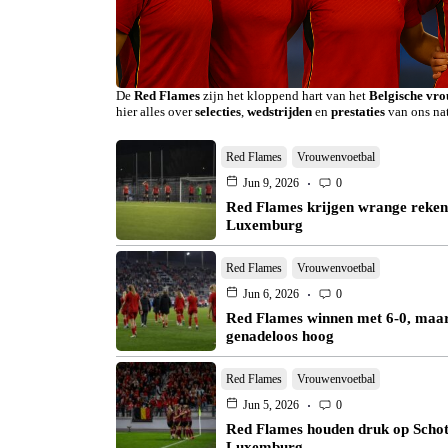
De
Red Flames
zijn het kloppend hart van het
Belgische vr
hier alles over
selecties
,
wedstrijden
en
prestaties
van ons na
Red Flames
Vrouwenvoetbal
Jun 9, 2026
0
Red Flames krijgen wrange reken
Luxemburg
Red Flames
Vrouwenvoetbal
Jun 6, 2026
0
Red Flames winnen met 6-0, maar 
genadeloos hoog
Red Flames
Vrouwenvoetbal
Jun 5, 2026
0
Red Flames houden druk op Schot
Luxemburg