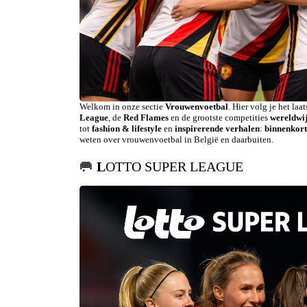
Welkom in onze sectie
Vrouwenvoetbal
. Hier volg je het la
League
, de
Red Flames
en de grootste competities
wereldwi
tot
fashion & lifestyle
en
inspirerende verhalen
:
binnenkor
weten over vrouwenvoetbal in België en daarbuiten.
🥅
L
OTTO SUPER LEAGUE