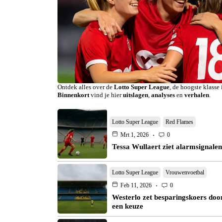
Ontdek alles over de
Lotto Super League
, de hoogste klasse
Binnenkort
vind je hier
uitslagen
,
analyses
en
verhalen
.
Lotto Super League
Red Flames
Mrt 1, 2026
0
Tessa Wullaert ziet alarmsignale
Lotto Super League
Vrouwenvoetbal
Feb 11, 2026
0
Westerlo zet besparingskoers door
een keuze