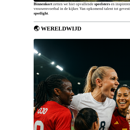
Binnenkort
zetten we hier opvallende
speelsters
en inspirer
vrouwenvoetbal in de kijker. Van opkomend talent tot gevesti
spotlight
.
🌏
WERELDWIJD