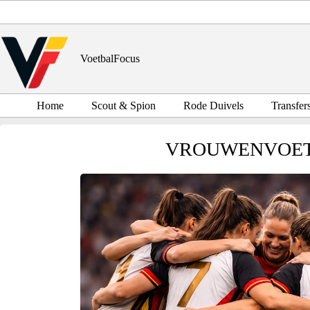
Ga
naar
de
inhoud
VoetbalFocus
Home
Scout & Spion
Rode Duivels
Transfer
VROUWENVOE