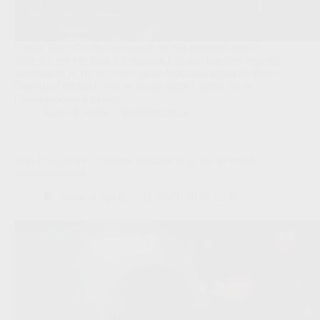
Omdat Rudi Garcia deze week op zijn persconferentie
duidelijk liet verstaan dat Romelu Lukaku nog niet volledig
wedstrijdfit is, ligt de eerste grote WK-knoop van de Rode
Duivels al op tafel vóór de aftrap tegen Egypte. In de
Opinieprocessor klinkt…
Scout & Spion
,
Opinieprocessor
Rust is de nieuwe zomerse toptransfer in een overvolle
voetbalkalender
Scout & Spion
06/06/2026 12:00