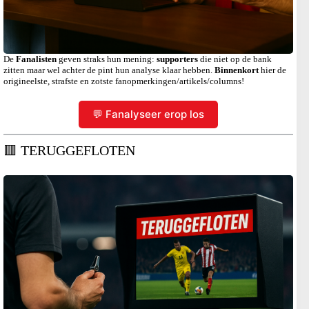
De
Fanalisten
geven straks hun mening:
supporters
die niet op de bank
zitten maar wel achter de pint hun analyse klaar hebben.
Binnenkort
hier de
origineelste, strafste en zotste fanopmerkingen/artikels/columns!
💬 Fanalyseer erop los
🟥 TERUGGEFLOTEN