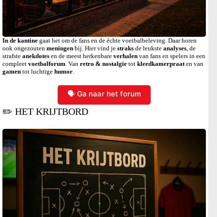
In de kantine
gaat het om de fans en de échte voetbalbeleving. Daar horen
ook ongezouten
meningen
bij. Hier vind je
straks
de leukste
analyses
, de
strafste
anekdotes
en de meest herkenbare
verhalen
van fans en spelers in een
compleet
voetbalforum
. Van
retro & nostalgie
tot
kleedkamerpraat
en van
gamen
tot luchtige
humor
.
🗣️ Ga naar het forum
✏️ HET KRIJTBORD