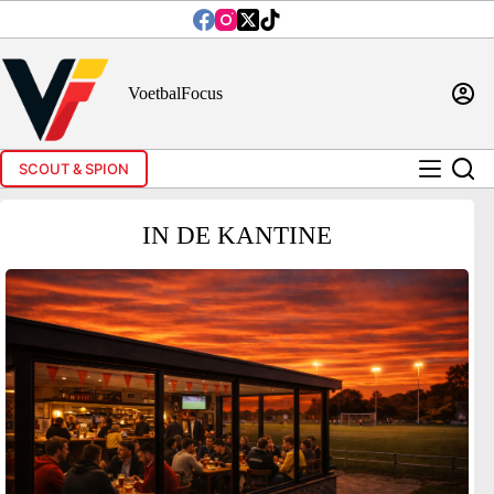
Ga
naar
de
inhoud
VoetbalFocus
SCOUT & SPION
IN DE KANTINE