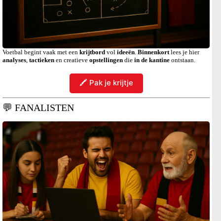
Voetbal begint vaak met een
krijtbord
vol
ideeën
.
Binnenkort
lees je hier
analyses
,
tactieken
en creatieve
opstellingen
die
in de kantine
ontstaan.
🖍️ Pak je krijtje
💬 FANALISTEN