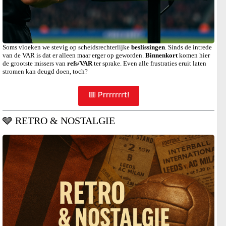
Soms vloeken we stevig op scheidsrechterlijke
beslissingen
. Sinds de intrede
van de VAR is dat er alleen maar erger op geworden.
Binnenkort
komen hier
de grootste missers van
refs/VAR
ter sprake. Even alle frustraties eruit laten
stromen kan deugd doen, toch?
🟥 Prrrrrrrt!
🩶 RETRO & NOSTALGIE