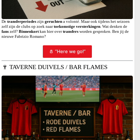
De
transferperiodes
zijn
geruchten
a volonté. Maar ook tijdens het seizoen
zelf zijn de clubs op zoek naar
toekomstige versterkingen
. Wat denken de
fans
zelf?
Binnenkort
kan hier over
transfers
worden gesproken. Ben jij de
nieuwe Fabrizio Romano?
🧂 “Here we go!”
🍷 TAVERNE DUIVELS / BAR FLAMES