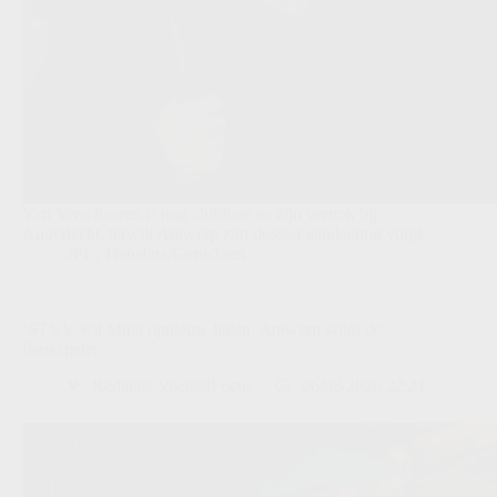
Yari Verschaeren is nog clubloos na zijn vertrek bij
Anderlecht, terwijl Antwerp zijn dossier aandachtig volgt.
JPL
,
Transfers/Geruchten
‘STVV wil Muja opnieuw halen, Antwerp volgt de
flankspeler’
Redactie VoetbalFocus
06/08/2026 22:21