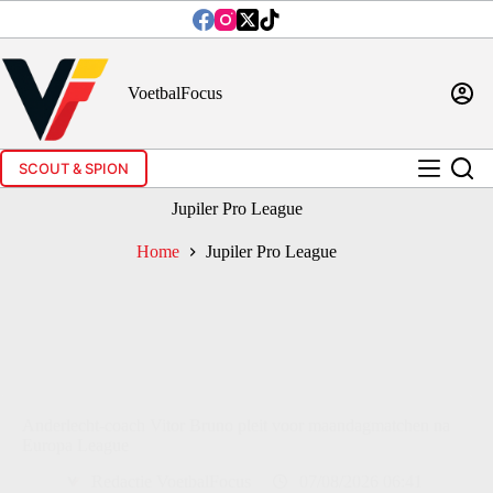
Ga
naar
de
inhoud
VoetbalFocus
SCOUT & SPION
Jupiler Pro League
Home
Jupiler Pro League
Anderlecht-coach Vitor Bruno pleit voor maandagmatchen na
Europa League
Redactie VoetbalFocus
07/08/2026 06:41