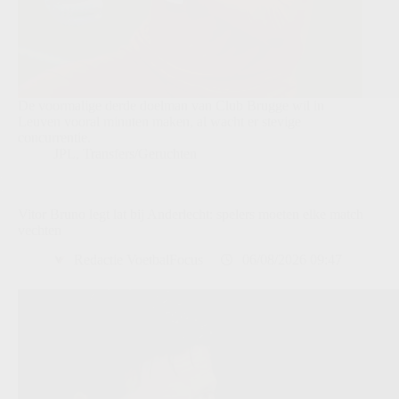
De voormalige derde doelman van Club Brugge wil in
Leuven vooral minuten maken, al wacht er stevige
concurrentie.
JPL
,
Transfers/Geruchten
Vitor Bruno legt lat bij Anderlecht: spelers moeten elke match
vechten
Redactie VoetbalFocus
06/08/2026 09:47