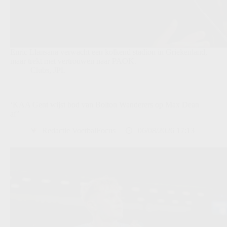
Enric Llansana verwacht een kolkend stadion in Griekenland,
maar trekt met vertrouwen naar PAOK.
Clubs
,
JPL
‘KAA Gent wijst bod van Bolton Wanderers op Max Dean
af’
Redactie VoetbalFocus
06/08/2026 17:13