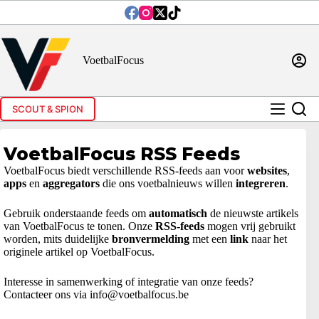
Ga
naar
de
inhoud
VoetbalFocus
SCOUT & SPION
VoetbalFocus RSS Feeds
VoetbalFocus biedt verschillende RSS-feeds aan voor
websites
,
apps
en
aggregators
die ons voetbalnieuws willen
integreren
.
Gebruik onderstaande feeds om
automatisch
de nieuwste artikels
van VoetbalFocus te tonen. Onze
RSS-feeds
mogen vrij gebruikt
worden, mits duidelijke
bronvermelding
met een
link
naar het
originele artikel op VoetbalFocus.
Interesse in samenwerking of integratie van onze feeds?
Contacteer ons via info@voetbalfocus.be