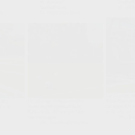
Redactie
Voetbal
VoetbalFocus
09/0
13
09/08/2026 08:41
De 23-jarige m
kaku
De 15-jarige vleugelaanvaller
tegen Union bu
l zijn
maakt indruk tijdens tests bij
zat tegen KV Ko
t
KRC Genk, dat hem pas later
in de selectie.
kan vastleggen.
JPL
,
Tra
JPL
,
Transfers/Geruchten
n