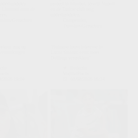
onderhandelen
project in Istanbul, terwijl Napoli
s Limassol over de
en de Turkse club nog
ees.
onderhandelen.
nsfers/Geruchten
Competities
,
Transfers/Geruchten
ekent nog op
‘Bologna toont interesse in
versterkingen
Lucas Stassin: eerst moet
Dallinga vertrekken’
ctie
Redactie
Focus
VoetbalFocus
8/2026 19:04
08/08/2026 16:24