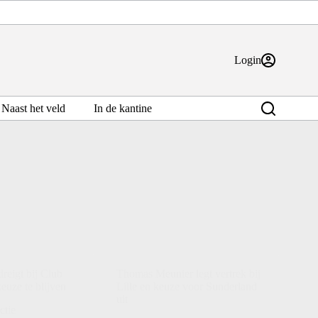
Login
Naast het veld
In de kantine
reigt bij Club
Thomas Meunier legt vertrek bij
euze te blijven
Lille en keuze voor Sunderland
uit
ctie