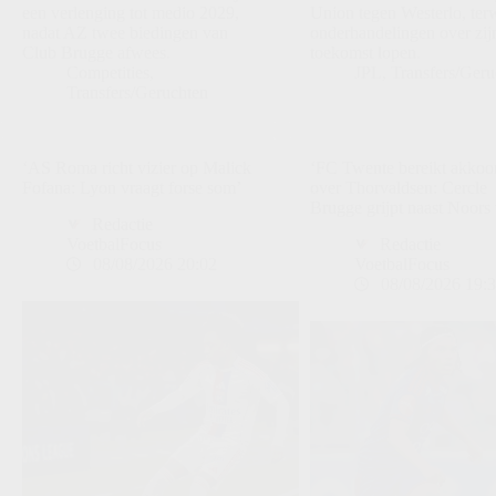
een verlenging tot medio 2029,
Union tegen Westerlo, terw
nadat AZ twee biedingen van
onderhandelingen over zij
Club Brugge afwees.
toekomst lopen.
Competities
,
JPL
,
Transfers/Geru
Transfers/Geruchten
‘AS Roma richt vizier op Malick
‘FC Twente bereikt akkoo
Fofana: Lyon vraagt forse som’
over Thorvaldsen: Cercle
Brugge grijpt naast Noors 
Redactie
VoetbalFocus
Redactie
08/08/2026 20:02
VoetbalFocus
08/08/2026 19: