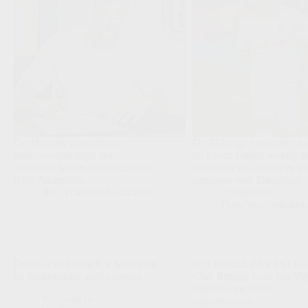
De 16-jarige aanvallende
De 27-jarige verdediger 
middenvelder blijft drie
bij Leeds United weinig a
seizoenen langer verbonden aan
spelen toe en staat open v
RSC Anderlecht.
terugkeer naar Duitsland.
JPL
,
Transfers/Geruchten
Competities
,
Transfers/Geruchte
Dennis Praet kiest KV Mechelen
OFFICIEEL BEVESTIG
na buitenlandse aanbiedingen
Club Brugge haalt Jan Virg
binnen voor straffe
Redactie
miljoenensom