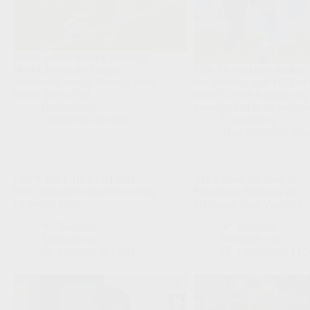
Roma volgde Malick Fofana al
in de Champions League-
Filip Thorvaldsen staat dic
voorronde, terwijl Antonio Nusa
een overstap naar FC Twe
buiten bereik lijkt.
terwijl Cercle Brugge ook
Competities
,
interesse had in de aanvall
Transfers/Geruchten
Competities
,
Transfers/Geruchte
OFFICIEEL BEVESTIGD:
‘HSV toont interesse in
RSC Anderlecht bindt Noa Ojea
Sebastiaan Bornauw als
tot medio 2029
vervanger voor Vuskovic’
Redactie
Redactie
VoetbalFocus
VoetbalFocus
08/08/2026 13:41
08/08/2026 11: