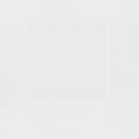
Redactie
Reda
VoetbalFocus
Voetbal
08/08/2026 09:41
08/0
21
Frédéric De Meyer verwacht nog
De Amsterdams
beweging bij STVV en wil zijn
zomer stevig ui
verlaat
kern tegelijk zo sterk mogelijk
nieuwe Champ
houden.
misser financi
Clubs
,
doorwegen.
chten
Transfers/Geruchten
Competit
Transfer