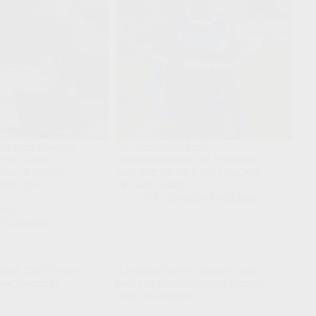
et geen concreet
De Franse club heeft
Ayase Ueda of
geïnformeerd naar de Ivoriaanse
ssa, al mogen
aanvaller, die bij KAA Gent nog
 goed bod
tot 2029 vastligt.
JPL
,
Transfers/Geruchten
ies
,
s/Geruchten
Jordi Cruijff voor
‘Liverpool bereikt akkoord over
mt financieel
huur van Ronald Araujo: Barcola
blijft ook doelwit’