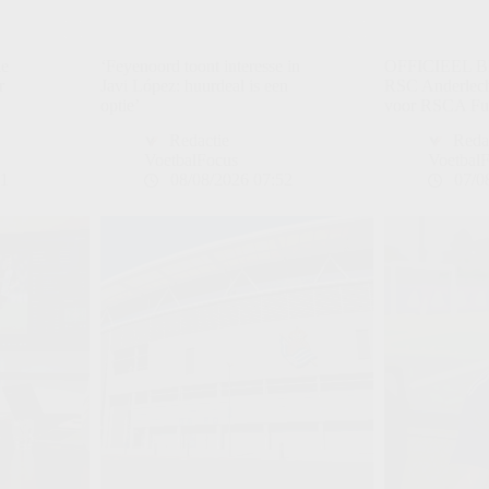
ie
‘Feyenoord toont interesse in
OFFICIEEL 
r
Javi López: huurdeal is een
RSC Anderlech
optie’
voor RSCA Fu
Redactie
Reda
VoetbalFocus
Voetbal
01
08/08/2026 07:52
07/0