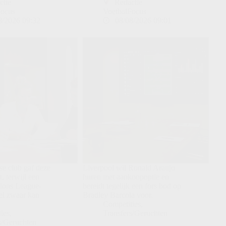
ctie
Redactie
Focus
VoetbalFocus
8/2026 09:32
08/08/2026 09:01
e club gaf deze
Liverpool wil Ronald Araujo
t, terwijl een
huren met aankoopoptie en
ions League-
bereidt tegelijk een fors bod op
eel zwaar kan
Bradley Barcola voor.
Competities
,
ies
,
Transfers/Geruchten
s/Geruchten