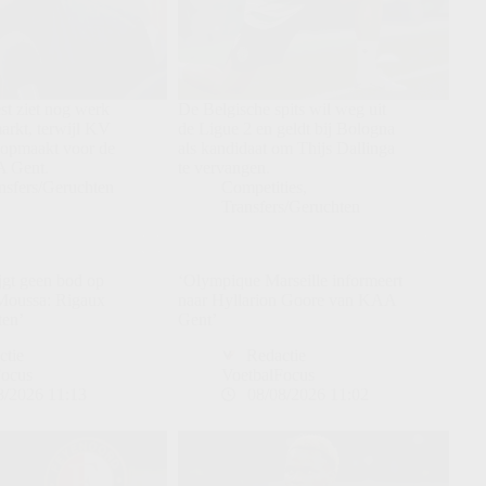
st ziet nog werk
De Belgische spits wil weg uit
arkt, terwijl KV
de Ligue 2 en geldt bij Bologna
 opmaakt voor de
als kandidaat om Thijs Dallinga
A Gent.
te vervangen.
nsfers/Geruchten
Competities
,
Transfers/Geruchten
jgt geen bod op
‘Olympique Marseille informeert
Moussa: Rigaux
naar Hyllarion Goore van KAA
ten’
Gent’
ctie
Redactie
Focus
VoetbalFocus
8/2026 11:13
08/08/2026 11:02