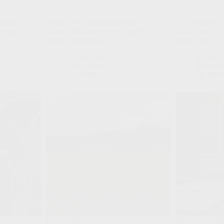
buiten
‘KRC Genk ziet interesse in
‘KV Kortrijk l
ransfer
Yaimar Medina groeien: topclubs
Alex Opoku Sa
volgen linksachter’
lopen nog’
Redactie
Reda
VoetbalFocus
Voetbal
27
08/08/2026 21:07
08/0
j
De 21-jarige Ecuadoriaan staat
De Kerels will