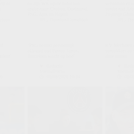
ijl er
na zijn WK op de radar van
versterken en 
n
onder meer Chelsea, Dortmund,
verder met Ari
PSG, Ajax en Napoli.
21-jarige Ghan
chten
JPL
,
Transfers/Geruchten
JPL
,
Tra
rd
‘PSG bereikt persoonlijk
KV Mechelen r
akkoord met Ferran Torres,
vertrekkers en 
talent’
Barcelona wacht op bod’
deze zomer
Redactie
Reda
VoetbalFocus
Voetbal
36
08/08/2026 19:24
08/0