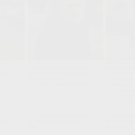
kwam
KV Mechelen wil de 22-jarige
Dévy Rigaux zi
an
Leo Hjelde definitief overnemen
voorstel voor 
oor een
van Sunderland, met een contract
Anis Hadj Mou
voor vier seizoenen.
beiden bij een
JPL
,
Transfers/Geruchten
vertrekken.
n
Competit
Transfer
D:
‘STVV houdt transferdeur open:
Ajax kiest met 
ili
De Meyer wil nog kwaliteit
ervaring en nee
erbij’
meer risico