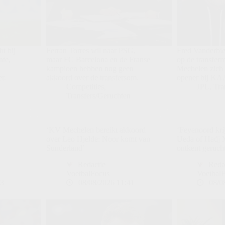
ht bij
Ferran Torres wil naar PSG,
Fred Vanderbie
nte,
maar FC Barcelona en de Franse
op de transferm
kampioen hebben nog geen
Mechelen zich
er.
akkoord over de transfersom.
opener bij KA
Competities
,
JPL
,
Tra
n
Transfers/Geruchten
‘KV Mechelen bereikt akkoord
‘Feyenoord kri
over Leo Hjelde: Noor komt van
Ueda of Hadj 
Sunderland’
ontkent geruch
Redactie
Reda
VoetbalFocus
Voetbal
53
08/08/2026 11:41
08/0