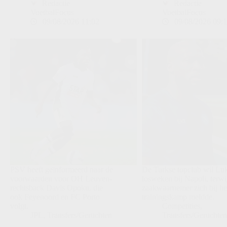
Redactie
Redactie
VoetbalFocus
VoetbalFocus
09/08/2026 11:02
09/08/2026 09:
PSV heeft geïnformeerd naar de
De Turkse topclub wil Lu
voorwaarden voor OH Leuven-
losweken bij Napoli, terwij
rechtsback Davis Opoku, die
zaakwaarnemer zich bij he
ook Feyenoord en FC Porto
trainingskamp meldde.
volgt.
Competities
,
JPL
,
Transfers/Geruchten
Transfers/Geruchte