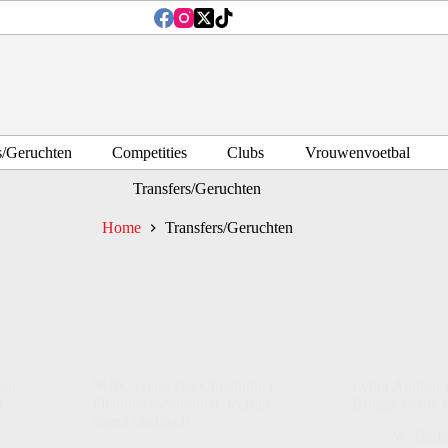
s/Geruchten
Competities
Clubs
Vrouwenvoetbal
Transfers/Geruchten
Home
Transfers/Geruchten
 op
‘KRC Genk laat Christopher
Lynnt Audoor d
t
Fitanidis meetrainen, leeftijd
Brugge derde k
vormt obstakel’
Reda