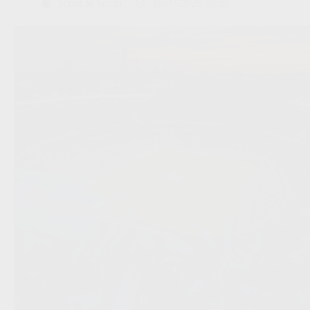
Scout & Spion
16/07/2026 18:00