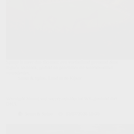
Spanje is meer dan tiki-taka: een voetballand gevormd door
regio’s, techniek, geduld en generaties die wereldvoetbal
veranderden.
Scout & Spion
,
Land in de Kijker
Verenigde Staten: van soccer-outsider tot WK-gastland met
DNA
Scout & Spion
02/07/2026 18:00