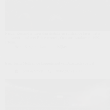
Nieuw-Zeeland is meer dan gestalte en stilstaande fases: het is
een voetballand met Britse wortels, Oceaans karakter en WK-
erfenis.
Scout & Spion
,
Land in de Kijker
Iran: Team Melli en de koppige ziel van Aziatisch voetbal
Scout & Spion
18/06/2026 18:00