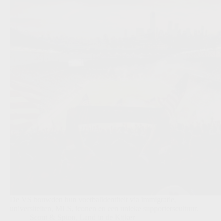
De VS bouwden hun voetbalidentiteit via immigratie,
universiteiten, MLS, iconen en een unieke supporterscultuur.
Scout & Spion
,
Land in de Kijker