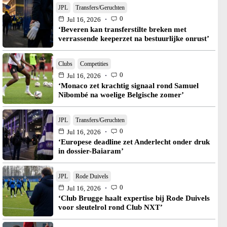
JPL
Transfers/Geruchten
0
Jul 16, 2026
‘Beveren kan transferstilte breken met
verrassende keeperzet na bestuurlijke onrust’
Clubs
Competities
0
Jul 16, 2026
‘Monaco zet krachtig signaal rond Samuel
Nibombé na woelige Belgische zomer’
JPL
Transfers/Geruchten
0
Jul 16, 2026
‘Europese deadline zet Anderlecht onder druk
in dossier-Baiaram’
JPL
Rode Duivels
0
Jul 16, 2026
‘Club Brugge haalt expertise bij Rode Duivels
voor sleutelrol rond Club NXT’