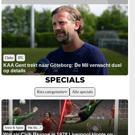
Clubs
JPL
KAA Gent trekt naar Göteborg: De Mil verwacht duel
op details
SPECIALS
Kies categorieën
Alle specials
Scout & Spion
Wat Als…?
Wat als Club Brugge in 1978 Liverpool klopte op