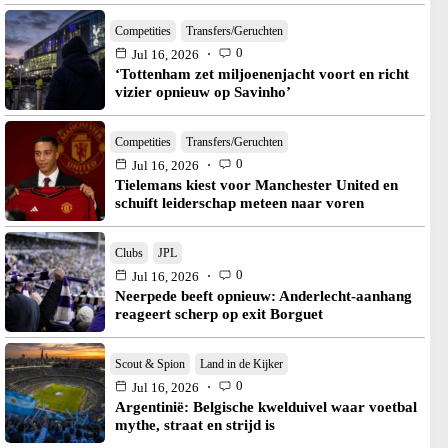
Competities
Transfers/Geruchten
0
Jul 16, 2026
‘Tottenham zet miljoenenjacht voort en richt
vizier opnieuw op Savinho’
Competities
Transfers/Geruchten
0
Jul 16, 2026
Tielemans kiest voor Manchester United en
schuift leiderschap meteen naar voren
Clubs
JPL
0
Jul 16, 2026
Neerpede beeft opnieuw: Anderlecht-aanhang
reageert scherp op exit Borguet
Scout & Spion
Land in de Kijker
0
Jul 16, 2026
Argentinië: Belgische kwelduivel waar voetbal
mythe, straat en strijd is