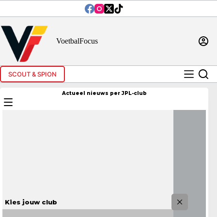
Ga
naar
de
inhoud
VoetbalFocus
SCOUT & SPION
Actueel nieuws per JPL-club
Kies jouw club