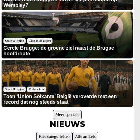
Wembley?
Scout & Spion
Club in de Kijker
Cercle Brugge: de groene ziel naast de Brugse
hoofdroute
Scout & Spion
Tijdmachine
Toen ‘Union Soixante’ België veroverde met een
record dat nog steeds staat
Meer specials
NIEUWS
Kies categorieën
Alle artikels