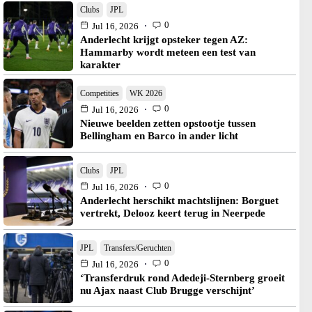
Clubs
JPL
0
Jul 16, 2026
Anderlecht krijgt opsteker tegen AZ:
Hammarby wordt meteen een test van
karakter
Competities
WK 2026
0
Jul 16, 2026
Nieuwe beelden zetten opstootje tussen
Bellingham en Barco in ander licht
Clubs
JPL
0
Jul 16, 2026
Anderlecht herschikt machtslijnen: Borguet
vertrekt, Delooz keert terug in Neerpede
JPL
Transfers/Geruchten
0
Jul 16, 2026
‘Transferdruk rond Adedeji-Sternberg groeit
nu Ajax naast Club Brugge verschijnt’