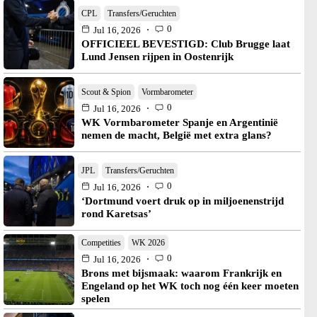
CPL
Transfers/Geruchten
0
Jul 16, 2026
OFFICIEEL BEVESTIGD: Club Brugge laat
Lund Jensen rijpen in Oostenrijk
Scout & Spion
Vormbarometer
0
Jul 16, 2026
WK Vormbarometer Spanje en Argentinië
nemen de macht, België met extra glans?
JPL
Transfers/Geruchten
0
Jul 16, 2026
‘Dortmund voert druk op in miljoenenstrijd
rond Karetsas’
Competities
WK 2026
0
Jul 16, 2026
Brons met bijsmaak: waarom Frankrijk en
Engeland op het WK toch nog één keer moeten
spelen