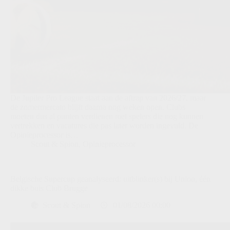
De Jupiler Pro League staat aan de aftrap van 2026/27, maar
de zomermercato blijft daarna nog weken open. Clubs
moeten dus al punten verdienen met spelers die nog kunnen
vertrekken en vacatures die pas later worden ingevuld. De
Opinieprocessor is…
Scout & Spion
,
Opinieprocessor
Belgische Supercup geanalyseerd: uitblinker(s) bij Union, één
dikke buis Club Brugge
Scout & Spion
01/08/2026 00:00