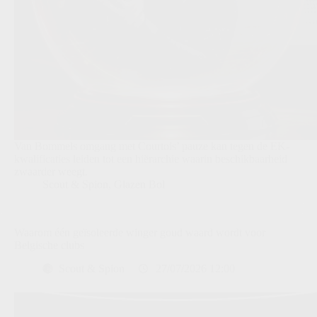
Van Bommels omgang met Courtois’ pauze kan tegen de EK-
kwalificaties leiden tot een hiërarchie waarin beschikbaarheid
zwaarder weegt.
Scout & Spion
,
Glazen Bol
Waarom één geïsoleerde winger goud waard wordt voor
Belgische clubs
Scout & Spion
27/07/2026 12:00