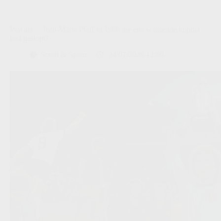
Wat als… Jean-Marie Pfaff in 1980 die ene winnende kopbal
had gestopt?
Scout & Spion
24/07/2026 12:00