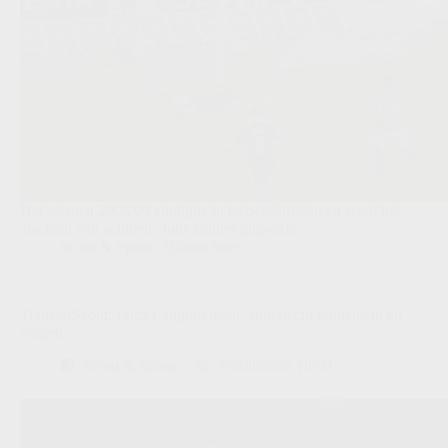
Het seizoen 2008/09 eindigde in testwedstrijden en werd het
afscheid van achttien clubs zonder play-offs.
Scout & Spion
,
Tijdmachine
TransferScout: Luca Langoni biedt Anderlecht rendement én
vragen
Scout & Spion
05/08/2026 18:00