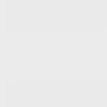
De hybride tweede spits biedt diepgang en goals, maar
Belgische clubs betalen vooral voor bruikbaarheid in meer
dan één systeem.
Scout & Spion
,
Transferradar
Edmund Baidoo (20): toekomstige Club-vleugel met snelheid
zoekt uitweg bij RB Salzburg
Scout & Spion
04/08/2026 18:00