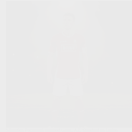
Sébastien Pocognoli verbond Genk, AZ, Standard en Union