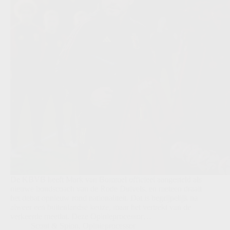
De KBVB heeft Mark van Bommel officieel aangesteld als
nieuwe bondscoach van de Rode Duivels, en meteen draait
het debat opnieuw rond nationaliteit. Dat is begrijpelijk na
alweer een buitenlandse keuze, maar het vertrekt van de
verkeerde meetlat. Deze Opinieprocessor…
Scout & Spion
,
Opinieprocessor