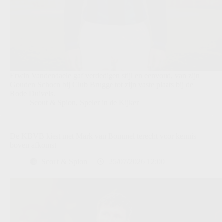
Erwin Vandendaele gaf verdedigen stijl en eenvoud, van zijn
Gouden Schoen bij Club Brugge tot zijn vaste plaats bij de
Rode Duivels.
Scout & Spion
,
Speler in de Kijker
De KBVB kiest met Mark van Bommel terecht voor kennis
boven afkomst
Scout & Spion
25/07/2026 12:00