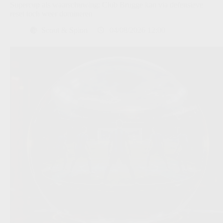
Supercup als waarschuwing: Club Brugge kan via defensieve
reset toch weer domineren
Scout & Spion
04/08/2026 12:00