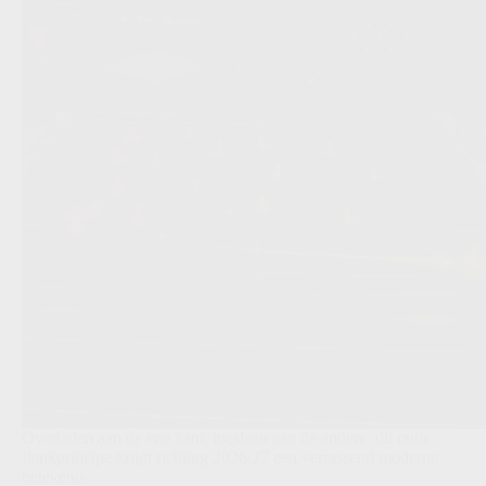
Overladen aan de ene kant, toeslaan aan de andere: dit oude
flankprincipe krijgt richting 2026/27 een verrassend moderne
betekenis.