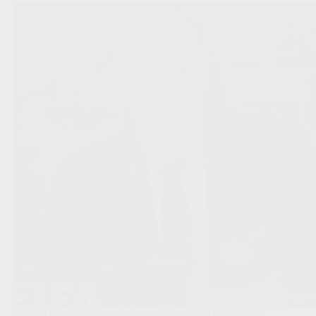
Mattias Grafström noemt de voorbije weken bij de FIFA