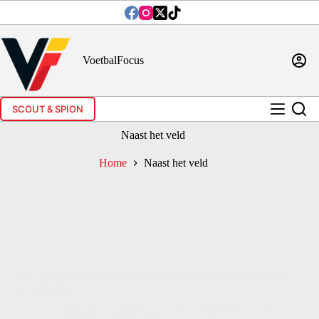
Ga
naar
de
inhoud
VoetbalFocus
SCOUT & SPION
Naast het veld
Home
Naast het veld
Ivan Toney moet volgende maand voor de rechter verschijnen
na aanklacht
Redactie VoetbalFocus
07/08/2026 12:31