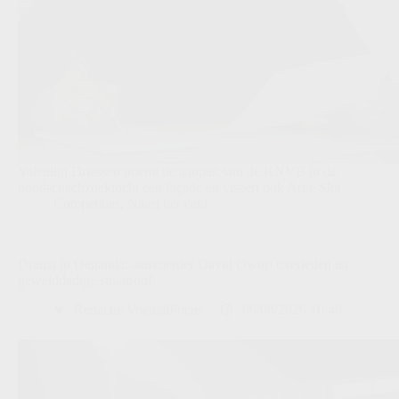
Valentijn Driessen noemt de aanpak van de KNVB in de
bondscoachzoektocht een façade en viseert ook Arne Slot.
Competities
,
Naast het veld
Drama in Oeganda: aanvoerder David Owori overleden na
gewelddadige straatroof
Redactie VoetbalFocus
06/08/2026 10:40