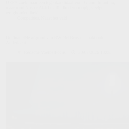
UEFA zoekt naar een tegenkandidaat voor Gianni Infantino,
maar rond Nasser Al-Khelaifi klinkt voorlopig stevige
terughoudendheid.
Competities
,
Naast het veld
De financiële afgrond van RWDM Brussels raakt ook
Anderlecht
Redactie VoetbalFocus
30/07/2026 13:08