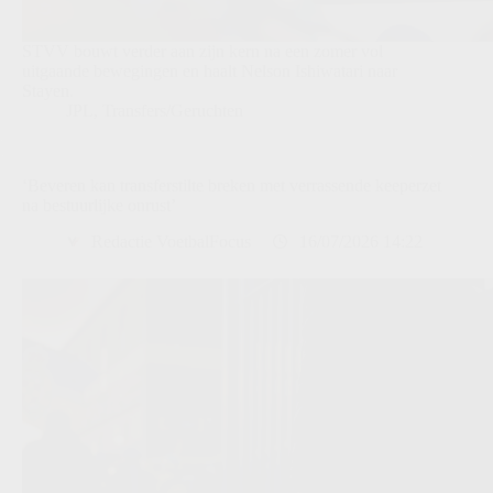
STVV bouwt verder aan zijn kern na een zomer vol
uitgaande bewegingen en haalt Nelson Ishiwatari naar
Stayen.
JPL
,
Transfers/Geruchten
‘Beveren kan transferstilte breken met verrassende keeperzet
na bestuurlijke onrust’
Redactie VoetbalFocus
16/07/2026 14:22