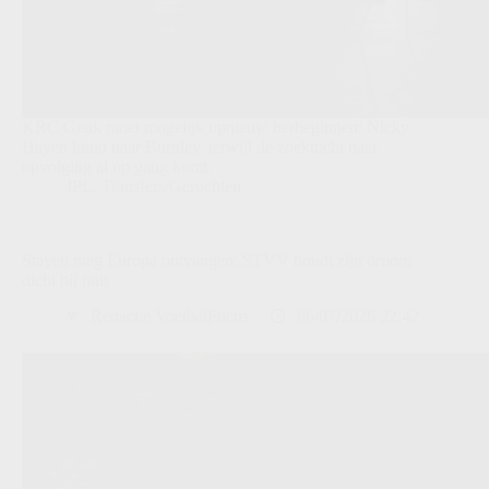
KRC Genk moet mogelijk opnieuw herbeginnen: Nicky
Hayen lonkt naar Burnley, terwijl de zoektocht naar
opvolging al op gang komt.
JPL
,
Transfers/Geruchten
Stayen mag Europa ontvangen: STVV houdt zijn droom
dicht bij huis
Redactie VoetbalFocus
06/07/2026 22:42