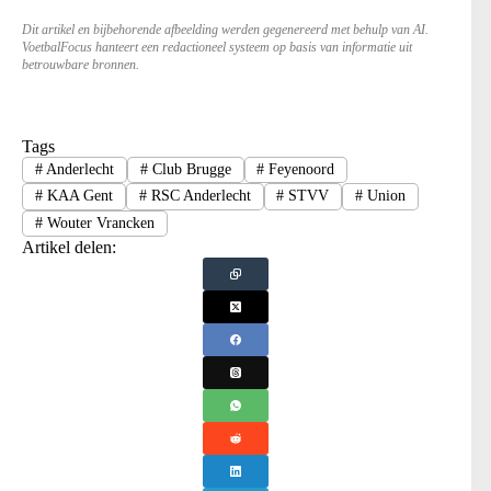
Dit artikel en bijbehorende afbeelding werden gegenereerd met behulp van AI.
VoetbalFocus hanteert een redactioneel systeem op basis van informatie uit
betrouwbare bronnen.
Tags
#
Anderlecht
#
Club Brugge
#
Feyenoord
#
KAA Gent
#
RSC Anderlecht
#
STVV
#
Union
#
Wouter Vrancken
Artikel delen: