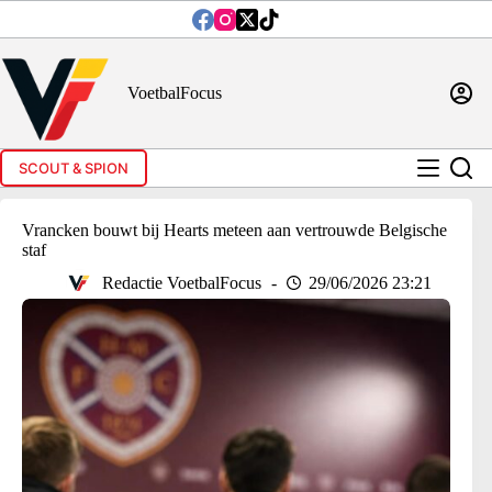
Ga
naar
de
inhoud
VoetbalFocus
SCOUT & SPION
Vrancken bouwt bij Hearts meteen aan vertrouwde Belgische
staf
Redactie VoetbalFocus
29/06/2026 23:21