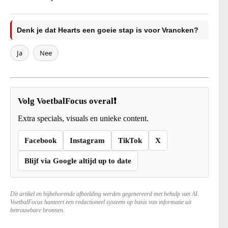
Denk je dat Hearts een goeie stap is voor Vrancken?
Ja
Nee
Volg VoetbalFocus overal❗
Extra specials, visuals en unieke content.
Facebook
Instagram
TikTok
X
Blijf via Google altijd up to date
Dit artikel en bijbehorende afbeelding werden gegenereerd met behulp van AI.
VoetbalFocus hanteert een redactioneel systeem op basis van informatie uit
betrouwbare bronnen.