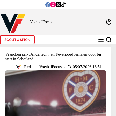
Ga
naar
de
inhoud
VoetbalFocus
SCOUT & SPION
Vrancken prikt Anderlecht- en Feyenoordverhalen door bij
start in Schotland
Redactie VoetbalFocus
05/07/2026 16:51