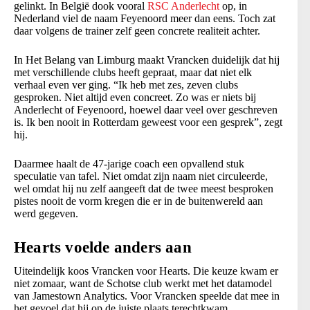
gelinkt. In België dook vooral
RSC Anderlecht
op, in
Nederland viel de naam Feyenoord meer dan eens. Toch zat
daar volgens de trainer zelf geen concrete realiteit achter.
In Het Belang van Limburg maakt Vrancken duidelijk dat hij
met verschillende clubs heeft gepraat, maar dat niet elk
verhaal even ver ging. “Ik heb met zes, zeven clubs
gesproken. Niet altijd even concreet. Zo was er niets bij
Anderlecht of Feyenoord, hoewel daar veel over geschreven
is. Ik ben nooit in Rotterdam geweest voor een gesprek”, zegt
hij.
Daarmee haalt de 47-jarige coach een opvallend stuk
speculatie van tafel. Niet omdat zijn naam niet circuleerde,
wel omdat hij nu zelf aangeeft dat de twee meest besproken
pistes nooit de vorm kregen die er in de buitenwereld aan
werd gegeven.
Hearts voelde anders aan
Uiteindelijk koos Vrancken voor Hearts. Die keuze kwam er
niet zomaar, want de Schotse club werkt met het datamodel
van Jamestown Analytics. Voor Vrancken speelde dat mee in
het gevoel dat hij op de juiste plaats terechtkwam.