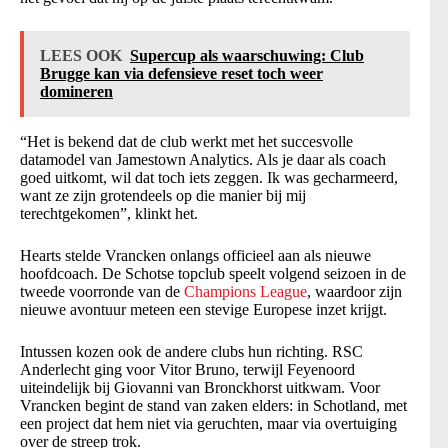
LEES OOK
Supercup als waarschuwing: Club
Brugge kan via defensieve reset toch weer
domineren
“Het is bekend dat de club werkt met het succesvolle
datamodel van Jamestown Analytics. Als je daar als coach
goed uitkomt, wil dat toch iets zeggen. Ik was gecharmeerd,
want ze zijn grotendeels op die manier bij mij
terechtgekomen”, klinkt het.
Hearts stelde Vrancken onlangs officieel aan als nieuwe
hoofdcoach. De Schotse topclub speelt volgend seizoen in de
tweede voorronde van de
Champions League
, waardoor zijn
nieuwe avontuur meteen een stevige Europese inzet krijgt.
Intussen kozen ook de andere clubs hun richting. RSC
Anderlecht ging voor Vitor Bruno, terwijl Feyenoord
uiteindelijk bij Giovanni van Bronckhorst uitkwam. Voor
Vrancken begint de stand van zaken elders: in Schotland, met
een project dat hem niet via geruchten, maar via overtuiging
over de streep trok.