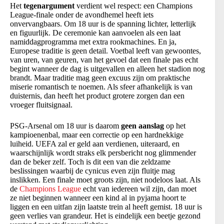
Het
tegenargument
verdient wel respect: een Champions
League-finale onder de avondhemel heeft iets
onvervangbaars. Om 18 uur is de spanning lichter, letterlijk
en figuurlijk. De ceremonie kan aanvoelen als een laat
namiddagprogramma met extra rookmachines. En ja,
Europese traditie is geen detail. Voetbal leeft van gewoontes,
van uren, van geuren, van het gevoel dat een finale pas echt
begint wanneer de dag is uitgevallen en alleen het stadion nog
brandt. Maar traditie mag geen excuus zijn om praktische
miserie romantisch te noemen. Als sfeer afhankelijk is van
duisternis, dan heeft het product grotere zorgen dan een
vroeger fluitsignaal.
PSG-Arsenal om 18 uur is daarom
geen aanslag
op het
kampioenenbal, maar een correctie op een hardnekkige
luiheid. UEFA zal er geld aan verdienen, uiteraard, en
waarschijnlijk wordt straks elk persbericht nog glimmender
dan de beker zelf. Toch is dit een van die zeldzame
beslissingen waarbij de cynicus even zijn fluitje mag
inslikken. Een finale moet groots zijn, niet nodeloos laat. Als
de
Champions League
echt van iedereen wil zijn, dan moet
ze niet beginnen wanneer een kind al in pyjama hoort te
liggen en een uitfan zijn laatste trein al heeft gemist. 18 uur is
geen verlies van grandeur. Het is eindelijk een beetje gezond