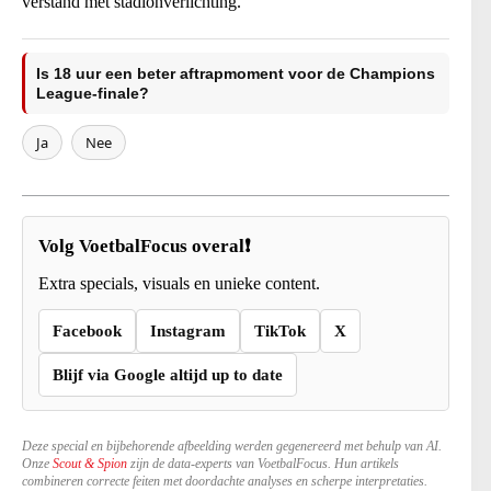
verstand met stadionverlichting.
Is 18 uur een beter aftrapmoment voor de Champions
League-finale?
Ja
Nee
Volg VoetbalFocus overal❗
Extra specials, visuals en unieke content.
Facebook
Instagram
TikTok
X
Blijf via Google altijd up to date
Deze special en bijbehorende afbeelding werden gegenereerd met behulp van AI.
Onze
Scout & Spion
zijn de data-experts van VoetbalFocus. Hun artikels
combineren correcte feiten met doordachte analyses en scherpe interpretaties.