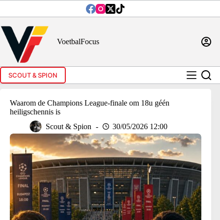
Ga
naar
de
inhoud
VoetbalFocus
SCOUT & SPION
Waarom de Champions League-finale om 18u géén
heiligschennis is
Scout & Spion
30/05/2026 12:00