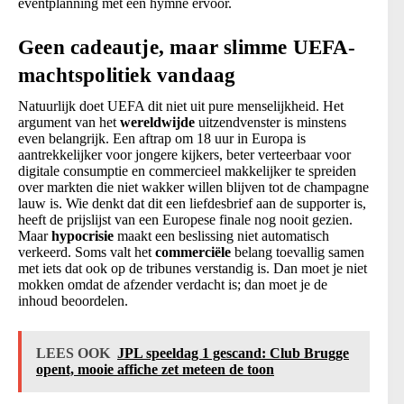
eventplanning met een hymne ervoor.
Geen cadeautje, maar slimme UEFA-
machtspolitiek vandaag
Natuurlijk doet UEFA dit niet uit pure menselijkheid. Het
argument van het
wereldwijde
uitzendvenster is minstens
even belangrijk. Een aftrap om 18 uur in Europa is
aantrekkelijker voor jongere kijkers, beter verteerbaar voor
digitale consumptie en commercieel makkelijker te spreiden
over markten die niet wakker willen blijven tot de champagne
lauw is. Wie denkt dat dit een liefdesbrief aan de supporter is,
heeft de prijslijst van een Europese finale nog nooit gezien.
Maar
hypocrisie
maakt een beslissing niet automatisch
verkeerd. Soms valt het
commerciële
belang toevallig samen
met iets dat ook op de tribunes verstandig is. Dan moet je niet
mokken omdat de afzender verdacht is; dan moet je de
inhoud beoordelen.
LEES OOK
JPL speeldag 1 gescand: Club Brugge
opent, mooie affiche zet meteen de toon