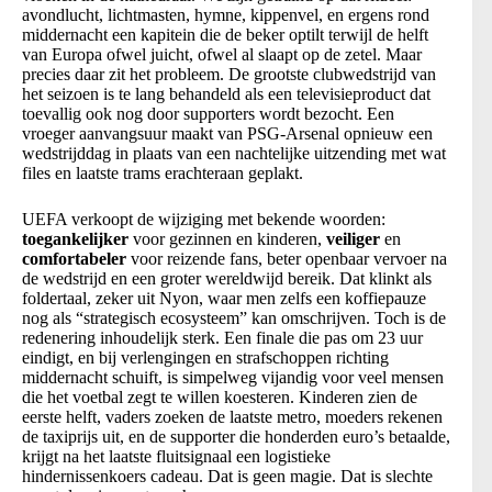
avondlucht, lichtmasten, hymne, kippenvel, en ergens rond
middernacht een kapitein die de beker optilt terwijl de helft
van Europa ofwel juicht, ofwel al slaapt op de zetel. Maar
precies daar zit het probleem. De grootste clubwedstrijd van
het seizoen is te lang behandeld als een televisieproduct dat
toevallig ook nog door supporters wordt bezocht. Een
vroeger aanvangsuur maakt van PSG-Arsenal opnieuw een
wedstrijddag in plaats van een nachtelijke uitzending met wat
files en laatste trams erachteraan geplakt.
UEFA verkoopt de wijziging met bekende woorden:
toegankelijker
voor gezinnen en kinderen,
veiliger
en
comfortabeler
voor reizende fans, beter openbaar vervoer na
de wedstrijd en een groter wereldwijd bereik. Dat klinkt als
foldertaal, zeker uit Nyon, waar men zelfs een koffiepauze
nog als “strategisch ecosysteem” kan omschrijven. Toch is de
redenering inhoudelijk sterk. Een finale die pas om 23 uur
eindigt, en bij verlengingen en strafschoppen richting
middernacht schuift, is simpelweg vijandig voor veel mensen
die het voetbal zegt te willen koesteren. Kinderen zien de
eerste helft, vaders zoeken de laatste metro, moeders rekenen
de taxiprijs uit, en de supporter die honderden euro’s betaalde,
krijgt na het laatste fluitsignaal een logistieke
hindernissenkoers cadeau. Dat is geen magie. Dat is slechte