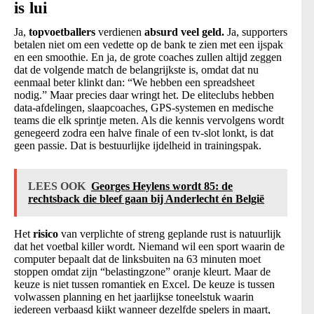
is lui
Ja,
topvoetballers
verdienen
absurd veel geld.
Ja, supporters
betalen niet om een vedette op de bank te zien met een ijspak
en een smoothie. En ja, de grote coaches zullen altijd zeggen
dat de volgende match de belangrijkste is, omdat dat nu
eenmaal beter klinkt dan: “We hebben een spreadsheet
nodig.” Maar precies daar wringt het. De eliteclubs hebben
data-afdelingen, slaapcoaches, GPS-systemen en medische
teams die elk sprintje meten. Als die kennis vervolgens wordt
genegeerd zodra een halve finale of een tv-slot lonkt, is dat
geen passie. Dat is bestuurlijke ijdelheid in trainingspak.
LEES OOK
Georges Heylens wordt 85: de
rechtsback die bleef gaan bij Anderlecht én België
Het
risico
van verplichte of streng geplande rust is natuurlijk
dat het voetbal killer wordt. Niemand wil een sport waarin de
computer bepaalt dat de linksbuiten na 63 minuten moet
stoppen omdat zijn “belastingzone” oranje kleurt. Maar de
keuze is niet tussen romantiek en Excel. De keuze is tussen
volwassen planning en het jaarlijkse toneelstuk waarin
iedereen verbaasd kijkt wanneer dezelfde spelers in maart,