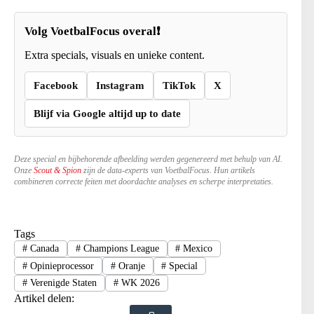
Volg VoetbalFocus overal❗
Extra specials, visuals en unieke content.
Facebook
Instagram
TikTok
X
Blijf via Google altijd up to date
Deze special en bijbehorende afbeelding werden gegenereerd met behulp van AI.
Onze
Scout & Spion
zijn de data-experts van VoetbalFocus. Hun artikels
combineren correcte feiten met doordachte analyses en scherpe interpretaties.
Tags
#
Canada
#
Champions League
#
Mexico
#
Opinieprocessor
#
Oranje
#
Special
#
Verenigde Staten
#
WK 2026
Artikel delen: