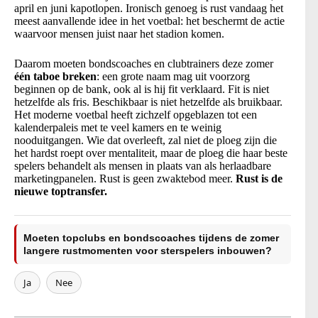
april en juni kapotlopen. Ironisch genoeg is rust vandaag het
meest aanvallende idee in het voetbal: het beschermt de actie
waarvoor mensen juist naar het stadion komen.
Daarom moeten bondscoaches en clubtrainers deze zomer
één taboe breken
: een grote naam mag uit voorzorg
beginnen op de bank, ook al is hij fit verklaard. Fit is niet
hetzelfde als fris. Beschikbaar is niet hetzelfde als bruikbaar.
Het moderne voetbal heeft zichzelf opgeblazen tot een
kalenderpaleis met te veel kamers en te weinig
nooduitgangen. Wie dat overleeft, zal niet de ploeg zijn die
het hardst roept over mentaliteit, maar de ploeg die haar beste
spelers behandelt als mensen in plaats van als herlaadbare
marketingpanelen. Rust is geen zwaktebod meer.
Rust is de
nieuwe toptransfer.
Moeten topclubs en bondscoaches tijdens de zomer
langere rustmomenten voor sterspelers inbouwen?
Ja
Nee