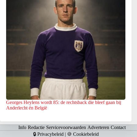
Georges Heylens wordt 85: de rechtsback die bleef gaan bij
Anderlecht én België
Info
Redactie
Servicevoorwaarden
Adverteren
Contact
🔒 Privacybeleid
|
🍪 Cookiebeleid