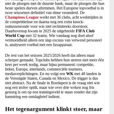
niet de ploegen met de duurste bank, maar de ploegen die hun
beste spelers durven afremmen. Het Europese topvoetbal is in
twee seizoenen definitief van ritme veranderd. De
Champions League
werkt met 36 clubs, acht wedstrijden in
de competitiefase en daarna nog een extra knock-
outtussenronde voor wie niet rechtstreeks doorstoot.
Daarbovenop kwam in 2025 de uitgebreide
FIFA Club
World Cup
met 32 teams. Wie vandaag nog doet alsof
vermoeidheid alleen een slap excuus van verwend personeel
is, analyseert voetbal met een faxapparaat.
De rest van het seizoen 2025/2026 heeft dat alleen maar
scherper gemaakt. Topclubs hebben hun sterren niet meer één
keer per week nodig, maar bijna permanent: competitie,
beker, Europa, interlands, commerciële tournees,
mediaverplichtingen. En nu volgt een
WK
met 48 landen in
de Verenigde Staten, Canada en Mexico. De trigger is dus
niet abstract. Na de finale in Boedapest is de vraag niet wie
nog een trofee optilt, maar wie over drie weken nog fris
genoeg is om op een trainingsveld te staan zonder dat zijn
hamstring een ontslagbrief indient.
Het tegenargument klinkt stoer, maar