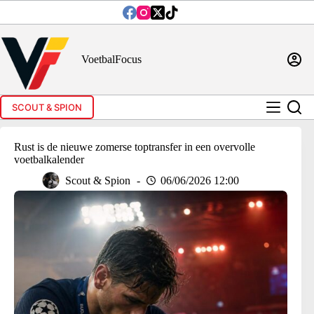
Ga
naar
de
inhoud
VoetbalFocus
SCOUT & SPION
Rust is de nieuwe zomerse toptransfer in een overvolle
voetbalkalender
Scout & Spion
06/06/2026 12:00