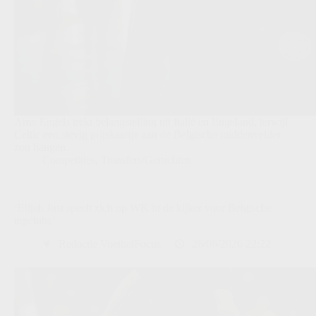
Arne Engels trekt belangstelling uit Italië en Engeland, terwijl
Celtic een stevig prijskaartje aan de Belgische middenvelder
zou hangen.
Competities
,
Transfers/Geruchten
‘Elijah Just speelt zich op WK in de kijker voor Belgische
topclubs’
Redactie VoetbalFocus
26/06/2026 22:22