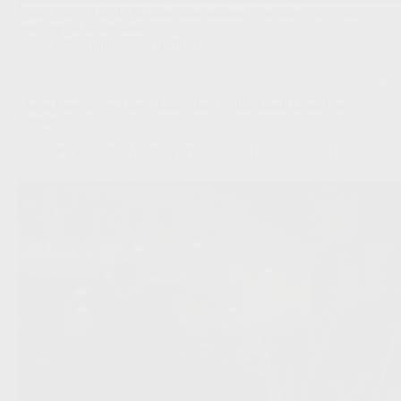
Paars-Wit ziet in de Schotse international een mogelijke extra
optie op de linkerflank.
JPL
,
Transfers/Geruchten
‘Arne Engels ziet West Ham zitten: Celtic houdt sleutel in
handen’
Redactie VoetbalFocus
31/07/2026 13:10