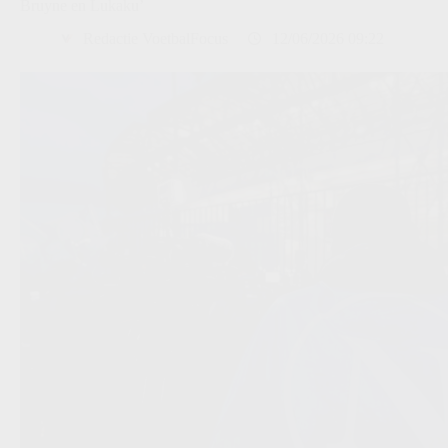
Bruyne en Lukaku’
Redactie VoetbalFocus
12/06/2026 09:22