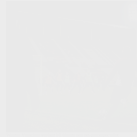
Wouter Vrancken verliest bij Hearts een set-piecespecialist