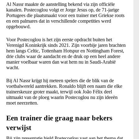
Al Nassr maakte de aanstelling bekend via zijn officiële
kanalen. Postecoglou volgt er Jorge Jesus op, de 71-jarige
Portugees die plaatsmaakt voor een trainer met Griekse roots
en een palmares dat in verschillende competities werd
opgebouwd.
Voor Postecoglou is het zijn eerste opdracht buiten het
Verenigd Koninkrijk sinds 2021. Zijn voorbije jaren brachten
hem langs Celtic, Tottenham Hotspur en Nottingham Forest,
drie clubs waar de aandacht en de druk op een heel andere
manier voelbaar waren dan wat hem nu in Saudi-Arabië
wacht.
Bij Al Nassr krijgt hij meteen spelers die de blik van de
voetbalwereld aantrekken. Ronaldo blijft een naam die elke
trainerskeuze groter maakt, terwijl ook João Félix deel
uitmaakt van de ploeg waarin Postecoglou nu zijn ideeën
moet neerzetten.
Een trainer die graag naar bekers
verwijst
Bij zijn presentatie hield Postecoglou vast aan het thema dat