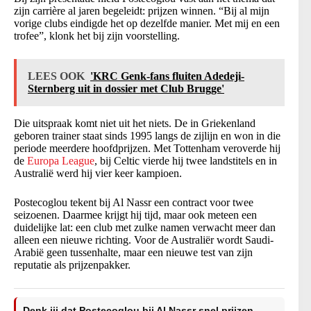
zijn carrière al jaren begeleidt: prijzen winnen. “Bij al mijn
vorige clubs eindigde het op dezelfde manier. Met mij en een
trofee”, klonk het bij zijn voorstelling.
LEES OOK
'KRC Genk-fans fluiten Adedeji-
Sternberg uit in dossier met Club Brugge'
Die uitspraak komt niet uit het niets. De in Griekenland
geboren trainer staat sinds 1995 langs de zijlijn en won in die
periode meerdere hoofdprijzen. Met Tottenham veroverde hij
de
Europa League
, bij Celtic vierde hij twee landstitels en in
Australië werd hij vier keer kampioen.
Postecoglou tekent bij Al Nassr een contract voor twee
seizoenen. Daarmee krijgt hij tijd, maar ook meteen een
duidelijke lat: een club met zulke namen verwacht meer dan
alleen een nieuwe richting. Voor de Australiër wordt Saudi-
Arabië geen tussenhalte, maar een nieuwe test van zijn
reputatie als prijzenpakker.
Denk jij dat Postecoglou bij Al Nassr snel prijzen