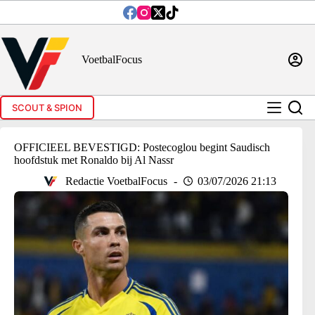
Ga
naar
de
inhoud
VoetbalFocus
SCOUT & SPION
OFFICIEEL BEVESTIGD: Postecoglou begint Saudisch
hoofdstuk met Ronaldo bij Al Nassr
Redactie VoetbalFocus
03/07/2026 21:13