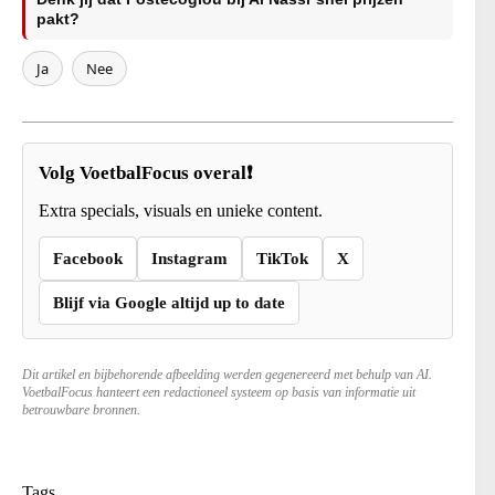
pakt?
Ja
Nee
Volg VoetbalFocus overal❗
Extra specials, visuals en unieke content.
Facebook
Instagram
TikTok
X
Blijf via Google altijd up to date
Dit artikel en bijbehorende afbeelding werden gegenereerd met behulp van AI.
VoetbalFocus hanteert een redactioneel systeem op basis van informatie uit
betrouwbare bronnen.
Tags