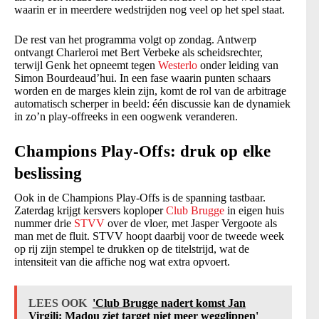
waarin er in meerdere wedstrijden nog veel op het spel staat.
De rest van het programma volgt op zondag. Antwerp
ontvangt Charleroi met Bert Verbeke als scheidsrechter,
terwijl Genk het opneemt tegen
Westerlo
onder leiding van
Simon Bourdeaud’hui. In een fase waarin punten schaars
worden en de marges klein zijn, komt de rol van de arbitrage
automatisch scherper in beeld: één discussie kan de dynamiek
in zo’n play-offreeks in een oogwenk veranderen.
Champions Play-Offs: druk op elke
beslissing
Ook in de Champions Play-Offs is de spanning tastbaar.
Zaterdag krijgt kersvers koploper
Club Brugge
in eigen huis
nummer drie
STVV
over de vloer, met Jasper Vergoote als
man met de fluit. STVV hoopt daarbij voor de tweede week
op rij zijn stempel te drukken op de titelstrijd, wat de
intensiteit van die affiche nog wat extra opvoert.
LEES OOK
'Club Brugge nadert komst Jan
Virgili: Madou ziet target niet meer wegglippen'