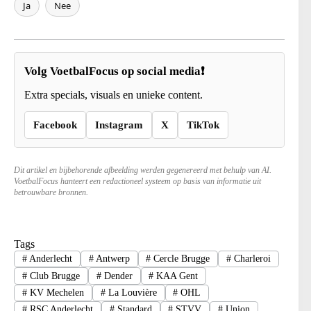
Ja
Nee
Volg VoetbalFocus op social media❗
Extra specials, visuals en unieke content.
Facebook
Instagram
X
TikTok
Dit artikel en bijbehorende afbeelding werden gegenereerd met behulp van AI.
VoetbalFocus hanteert een redactioneel systeem op basis van informatie uit
betrouwbare bronnen.
Tags
#
Anderlecht
#
Antwerp
#
Cercle Brugge
#
Charleroi
#
Club Brugge
#
Dender
#
KAA Gent
#
KV Mechelen
#
La Louvière
#
OHL
#
RSC Anderlecht
#
Standard
#
STVV
#
Union