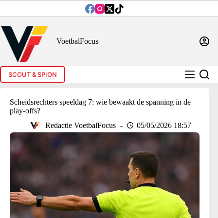
Ga
naar
de
inhoud
VoetbalFocus
SCOUT & SPION
Scheidsrechters speeldag 7: wie bewaakt de spanning in de
play-offs?
Redactie VoetbalFocus
05/05/2026 18:57