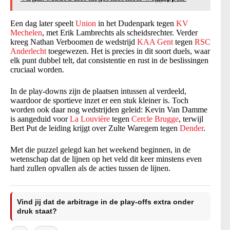
Een dag later speelt
Union
in het Dudenpark tegen
KV
Mechelen
, met Erik Lambrechts als scheidsrechter. Verder
kreeg Nathan Verboomen de wedstrijd
KAA Gent
tegen
RSC
Anderlecht
toegewezen. Het is precies in dit soort duels, waar
elk punt dubbel telt, dat consistentie en rust in de beslissingen
cruciaal worden.
In de play-downs zijn de plaatsen intussen al verdeeld,
waardoor de sportieve inzet er een stuk kleiner is. Toch
worden ook daar nog wedstrijden geleid: Kevin Van Damme
is aangeduid voor
La Louvière
tegen
Cercle Brugge
, terwijl
Bert Put de leiding krijgt over Zulte Waregem tegen
Dender
.
Met die puzzel gelegd kan het weekend beginnen, in de
wetenschap dat de lijnen op het veld dit keer minstens even
hard zullen opvallen als de acties tussen de lijnen.
Vind jij dat de arbitrage in de play-offs extra onder
druk staat?