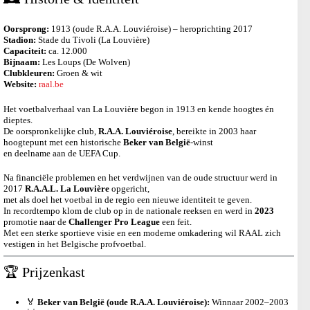
Oorsprong:
1913 (oude R.A.A. Louviéroise) – heroprichting 2017
Stadion:
Stade du Tivoli (La Louvière)
Capaciteit:
ca. 12.000
Bijnaam:
Les Loups (De Wolven)
Clubkleuren:
Groen & wit
Website:
raal.be
Het voetbalverhaal van La Louvière begon in 1913 en kende hoogtes én
dieptes.
De oorspronkelijke club,
R.A.A. Louviéroise
, bereikte in 2003 haar
hoogtepunt met een historische
Beker van België
-winst
en deelname aan de UEFA Cup.
Na financiële problemen en het verdwijnen van de oude structuur werd in
2017
R.A.A.L. La Louvière
opgericht,
met als doel het voetbal in de regio een nieuwe identiteit te geven.
In recordtempo klom de club op in de nationale reeksen en werd in
2023
promotie naar de
Challenger Pro League
een feit.
Met een sterke sportieve visie en een moderne omkadering wil RAAL zich
vestigen in het Belgische profvoetbal.
🏆 Prijzenkast
🏅
Beker van België (oude R.A.A. Louviéroise):
Winnaar 2002–2003