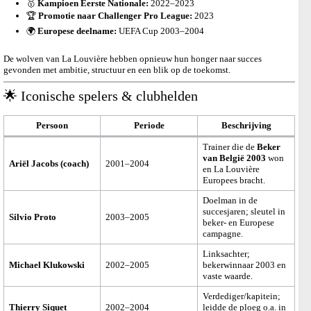
🥇
Kampioen Eerste Nationale:
2022–2023
🏆
Promotie naar Challenger Pro League:
2023
🌍
Europese deelname:
UEFA Cup 2003–2004
De wolven van La Louvière hebben opnieuw hun honger naar succes
gevonden met ambitie, structuur en een blik op de toekomst.
🌟 Iconische spelers & clubhelden
Persoon
Periode
Beschrijving
Trainer die de
Beker
van België 2003
won
Ariël Jacobs (coach)
2001–2004
en La Louvière
Europees bracht.
Doelman in de
succesjaren; sleutel in
Silvio Proto
2003–2005
beker- en Europese
campagne.
Linksachter;
Michael Klukowski
2002–2005
bekerwinnaar 2003 en
vaste waarde.
Verdediger/kapitein;
Thierry Siquet
2002–2004
leidde de ploeg o.a. in