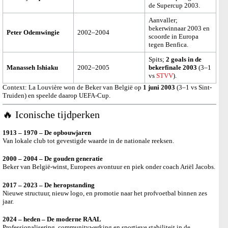
de Supercup 2003.
Aanvaller;
bekerwinnaar 2003 en
Peter Odemwingie
2002–2004
scoorde in Europa
tegen Benfica.
Spits;
2 goals in de
Manasseh Ishiaku
2002–2005
bekerfinale 2003
(3–1
vs
STVV
).
Context: La Louvière won de Beker van België op
1 juni 2003
(3–1 vs Sint-
Truiden) en speelde daarop UEFA-Cup.
🔥 Iconische tijdperken
1913 – 1970 – De opbouwjaren
Van lokale club tot gevestigde waarde in de nationale reeksen.
2000 – 2004 – De gouden generatie
Beker van België-winst, Europees avontuur en piek onder coach Ariël Jacobs.
2017 – 2023 – De heropstanding
Nieuwe structuur, nieuw logo, en promotie naar het profvoetbal binnen zes
jaar.
2024 – heden – De moderne RAAL
Professionalisering, communitywerking en sportieve stabiliteit in de