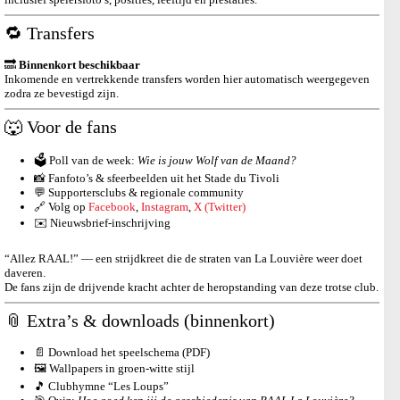
🔁 Transfers
🔜
Binnenkort beschikbaar
Inkomende en vertrekkende transfers worden hier automatisch weergegeven
zodra ze bevestigd zijn.
🐺 Voor de fans
🗳️ Poll van de week:
Wie is jouw Wolf van de Maand?
📸 Fanfoto’s & sfeerbeelden uit het Stade du Tivoli
💬 Supportersclubs & regionale community
🔗 Volg op
Facebook
,
Instagram
,
X (Twitter)
✉️ Nieuwsbrief-inschrijving
“Allez RAAL!” — een strijdkreet die de straten van La Louvière weer doet
daveren.
De fans zijn de drijvende kracht achter de heropstanding van deze trotse club.
📎 Extra’s & downloads (binnenkort)
📄 Download het speelschema (PDF)
🖼️ Wallpapers in groen-witte stijl
🎵 Clubhymne “Les Loups”