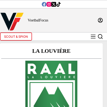
Ga
naar
de
inhoud
VoetbalFocus
SCOUT & SPION
LA LOUVIÈRE