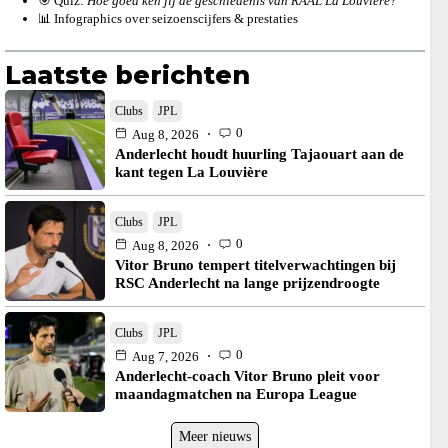
🎯 Quiz:
Hoe goed ken jij de geschiedenis van RAAL La Louvière?
📊 Infographics over seizoenscijfers & prestaties
Laatste berichten
Clubs
JPL
0
Aug 8, 2026
Anderlecht houdt huurling Tajaouart aan de
kant tegen La Louvière
Clubs
JPL
0
Aug 8, 2026
Vitor Bruno tempert titelverwachtingen bij
RSC Anderlecht na lange prijzendroogte
Clubs
JPL
0
Aug 7, 2026
Anderlecht-coach Vitor Bruno pleit voor
maandagmatchen na Europa League
Meer nieuws