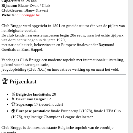
Capaciteit:
ca. 29.000
Bijnaam:
Blauw-Zwart / Club
Clubkleuren:
Blauw & zwart
Website:
clubbrugge.be
Club Brugge werd opgericht in 1891 en groeide uit tot één van de pijlers van
het Belgische voetbal.
De club kende haar eerste successen begin 20e eeuw, maar het echte tijdperk
van dominantie begon in de jaren 1970,
met nationale titels, bekerwinsten en Europese finales onder Raymond
Goethals en Ernst Happel.
Vandaag is Club Brugge een moderne topclub met internationale uitstraling,
gekend voor haar organisatie,
jeugdopleiding (Club NXT) en innovatieve werking op en naast het veld.
🏆 Prijzenkast
🥇
Belgische landstitels:
20
🏅
Beker van België:
12
🏆
Supercup:
17 (recordhouder)
🌍
Europese prestaties:
finale Europacup I (1978), finale UEFA Cup
(1976), regelmatige Champions League-deelnemer
Club Brugge is de meest constante Belgische topclub van de voorbije
decennia,