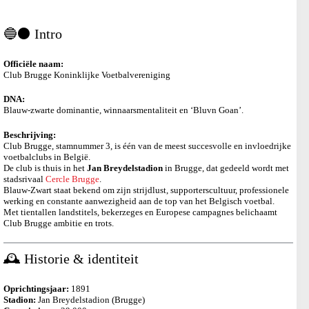
🔵⚫ Intro
Officiële naam:
Club Brugge Koninklijke Voetbalvereniging
DNA:
Blauw-zwarte dominantie, winnaarsmentaliteit en ‘Bluvn Goan’.
Beschrijving:
Club Brugge, stamnummer 3, is één van de meest succesvolle en invloedrijke
voetbalclubs in België.
De club is thuis in het
Jan Breydelstadion
in Brugge, dat gedeeld wordt met
stadsrivaal
Cercle Brugge
.
Blauw-Zwart staat bekend om zijn strijdlust, supporterscultuur, professionele
werking en constante aanwezigheid aan de top van het Belgisch voetbal.
Met tientallen landstitels, bekerzeges en Europese campagnes belichaamt
Club Brugge ambitie en trots.
🕰️ Historie & identiteit
Oprichtingsjaar:
1891
Stadion:
Jan Breydelstadion (Brugge)