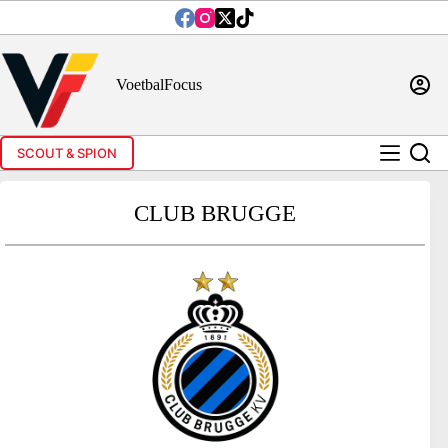
Ga
naar
de
inhoud
VoetbalFocus
SCOUT & SPION
CLUB BRUGGE