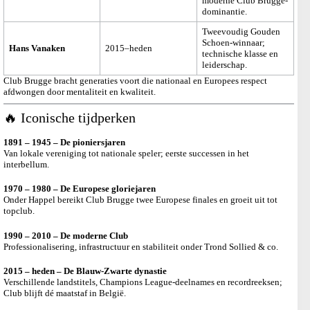
moderne Club Brugge-
dominantie.
Tweevoudig Gouden
Schoen-winnaar;
Hans Vanaken
2015–heden
technische klasse en
leiderschap.
Club Brugge bracht generaties voort die nationaal en Europees respect
afdwongen door mentaliteit en kwaliteit.
🔥 Iconische tijdperken
1891 – 1945 – De pioniersjaren
Van lokale vereniging tot nationale speler; eerste successen in het
interbellum.
1970 – 1980 – De Europese gloriejaren
Onder Happel bereikt Club Brugge twee Europese finales en groeit uit tot
topclub.
1990 – 2010 – De moderne Club
Professionalisering, infrastructuur en stabiliteit onder Trond Sollied & co.
2015 – heden – De Blauw-Zwarte dynastie
Verschillende landstitels, Champions League-deelnames en recordreeksen;
Club blijft dé maatstaf in België.