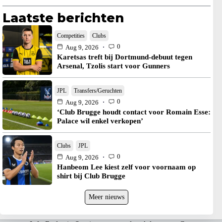
Laatste berichten
Competities
Clubs
0
Aug 9, 2026
Karetsas treft bij Dortmund-debuut tegen
Arsenal, Tzolis start voor Gunners
JPL
Transfers/Geruchten
0
Aug 9, 2026
‘Club Brugge houdt contact voor Romain Esse:
Palace wil enkel verkopen’
Clubs
JPL
0
Aug 9, 2026
Hanbeom Lee kiest zelf voor voornaam op
shirt bij Club Brugge
Meer nieuws