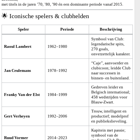
met titels in de jaren ’70, ’80, ’90 én een dominante periode vanaf 2015.
🌟 Iconische spelers & clubhelden
Speler
Periode
Beschrijving
Symbool van Club:
legendarische spits,
Raoul Lambert
1962–1980
270 goals,
onverzettelijk karakter.
“Caje”, aanvoerder en
clubicoon; leidde Club
Jan Ceulemans
1978–1992
naar successen in
binnen- en buitenland.
Gedreven leider en
Belgisch international;
Franky Van der Elst
1984–1999
458 wedstrijden voor
Blauw-Zwart.
Trouw, intelligent en
Gert Verheyen
1992–2006
productief; modelprof
en publiekslieveling.
Kapitein met passie;
symbool van de
Ruud Vormer
2014–2023