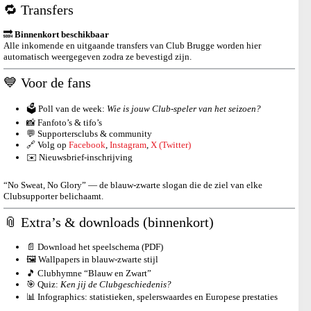
🔁 Transfers
🔜
Binnenkort beschikbaar
Alle inkomende en uitgaande transfers van Club Brugge worden hier
automatisch weergegeven zodra ze bevestigd zijn.
💙 Voor de fans
🗳️ Poll van de week:
Wie is jouw Club-speler van het seizoen?
📸 Fanfoto’s & tifo’s
💬 Supportersclubs & community
🔗 Volg op
Facebook
,
Instagram
,
X (Twitter)
✉️ Nieuwsbrief-inschrijving
“No Sweat, No Glory” — de blauw-zwarte slogan die de ziel van elke
Clubsupporter belichaamt.
📎 Extra’s & downloads (binnenkort)
📄 Download het speelschema (PDF)
🖼️ Wallpapers in blauw-zwarte stijl
🎵 Clubhymne “Blauw en Zwart”
🎯 Quiz:
Ken jij de Clubgeschiedenis?
📊 Infographics: statistieken, spelerswaardes en Europese prestaties