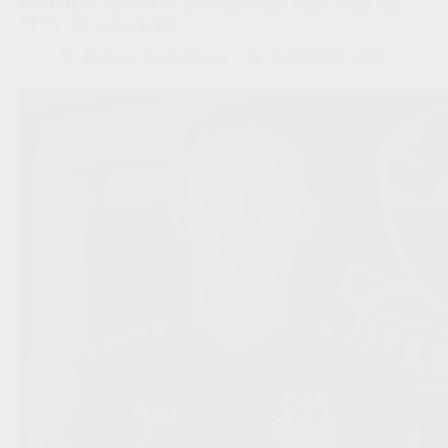
OFFICIEEL BEVESTIGD: Dender huurt Adam Nhaili van
STVV met aankoopoptie
Redactie VoetbalFocus
01/08/2026 13:52