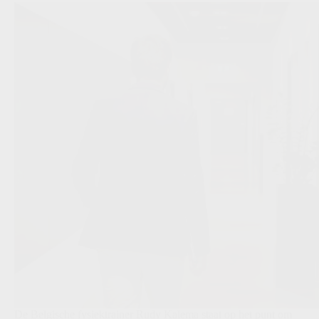
De Belgische fysiektrainer Rudy Kalema staat op het punt om