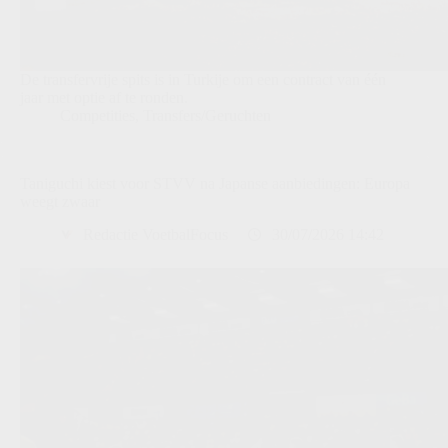
De transfervrije spits is in Turkije om een contract van één
jaar met optie af te ronden.
Competities
,
Transfers/Geruchten
Taniguchi kiest voor STVV na Japanse aanbiedingen: Europa
weegt zwaar
Redactie VoetbalFocus
30/07/2026 14:42