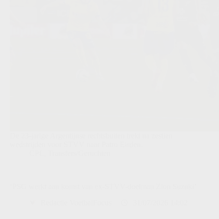
De 23-jarige Argentijnse rechtsbuiten trekt na zestien
wedstrijden voor STVV naar Patro Eisden.
CPL
,
Transfers/Geruchten
‘PSG werkt aan komst van ex-STVV-doelman Zion Suzuki’
Redactie VoetbalFocus
31/07/2026 14:02