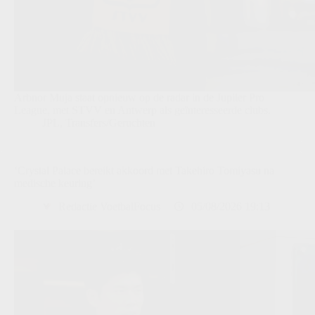
Arbnor Muja staat opnieuw op de radar in de Jupiler Pro
League, met STVV en Antwerp als geïnteresseerde clubs.
JPL
,
Transfers/Geruchten
‘Crystal Palace bereikt akkoord met Takehiro Tomiyasu na
medische keuring’
Redactie VoetbalFocus
05/08/2026 19:13