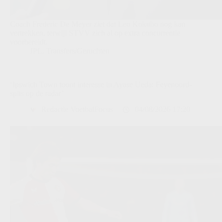
Coach Frederic De Meyer ziet dat Leo Kokubo nog kan
vertrekken, terwijl STVV zich al op extra concurrentie
voorbereidt.
JPL
,
Transfers/Geruchten
‘Ipswich Town toont interesse in Ayase Ueda: Feyenoord-
spits op de radar’
Redactie VoetbalFocus
04/08/2026 17:20