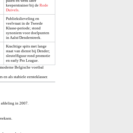
palen en werd later
keeperstrainer bij de
Rode
Duivels
.
Publiekslieveling en
veelvraat in de Tweede
Klasse-periode; stond
synoniem voor doelpunten
in Aalst/Denderstreek.
Krachtige spits met lange
staat van dienst bij Dender;
sleutelfiguur rond promotie
en early Pro League.
t moderne Belgische voetbal
 en als stabiele eersteklasser.
 afdeling in 2007.
reeksen.