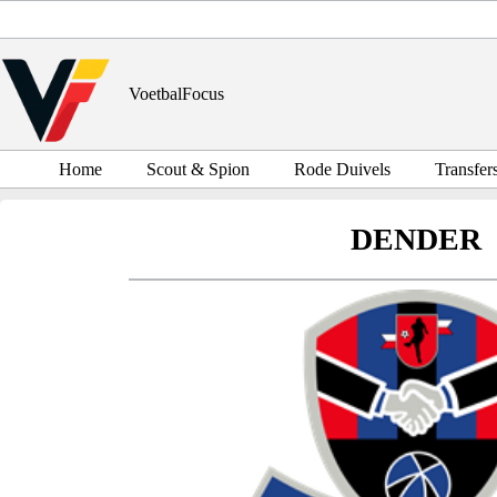
Ga
naar
de
inhoud
VoetbalFocus
Home
Scout & Spion
Rode Duivels
Transfer
DENDER