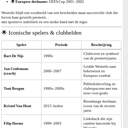
🌍
Europese deelname:
UEFA Cup 2001–2002
Westerlo blijft een voorbeeld van een bescheiden maar succesvolle club die
boven haar gewicht presteert,
met sportieve stabiliteit en een sterke band met de regio.
🌟 Iconische spelers & clubhelden
Speler
Periode
Beschrijving
Clubicoon en symbool
Bart De Nijs
1990s
van de promotiejaren.
Leidde Westerlo naar
Jan Ceulemans
2000–2007
bekerwinst en
(coach)
Europees voetbal.
Publiekslieveling en
Toni Brogno
1990s–2000s
clubtopscorer met een
neus voor goals.
Boomlange doelman;
Kristof Van Hout
2015–heden
icoon van de recente
jaren.
Linksback die zijn
Filip Daems
1999–2003
carrière lanceerde bij
Westerlo.