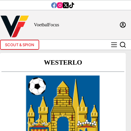
Ga
naar
de
inhoud
VoetbalFocus
SCOUT & SPION
WESTERLO