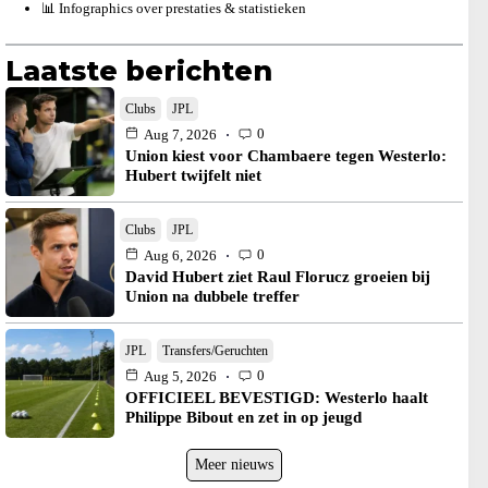
📊 Infographics over prestaties & statistieken
Laatste berichten
Clubs
JPL
0
Aug 7, 2026
Union kiest voor Chambaere tegen Westerlo:
Hubert twijfelt niet
Clubs
JPL
0
Aug 6, 2026
David Hubert ziet Raul Florucz groeien bij
Union na dubbele treffer
JPL
Transfers/Geruchten
0
Aug 5, 2026
OFFICIEEL BEVESTIGD: Westerlo haalt
Philippe Bibout en zet in op jeugd
Meer nieuws