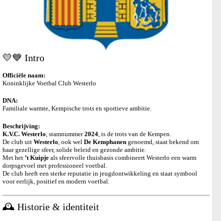
💛💙 Intro
Officiële naam:
Koninklijke Voetbal Club Westerlo
DNA:
Familiale warmte, Kempische trots en sportieve ambitie.
Beschrijving:
K.V.C. Westerlo
, stamnummer
2024
, is de trots van de Kempen.
De club uit
Westerlo
, ook wel
De Kemphanen
genoemd, staat bekend om
haar gezellige sfeer, solide beleid en gezonde ambitie.
Met het
’t Kuipje
als sfeervolle thuisbasis combineert Westerlo een warm
dorpsgevoel met professioneel voetbal.
De club heeft een sterke reputatie in jeugdontwikkeling en staat symbool
voor eerlijk, positief en modern voetbal.
🕰️ Historie & identiteit