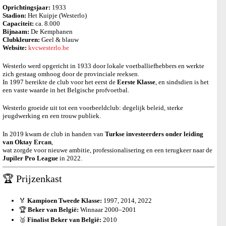
Oprichtingsjaar:
1933
Stadion:
Het Kuipje (Westerlo)
Capaciteit:
ca. 8.000
Bijnaam:
De Kemphanen
Clubkleuren:
Geel & blauw
Website:
kvcwesterlo.be
Westerlo werd opgericht in 1933 door lokale voetballiefhebbers en werkte
zich gestaag omhoog door de provinciale reeksen.
In 1997 bereikte de club voor het eerst de
Eerste Klasse
, en sindsdien is het
een vaste waarde in het Belgische profvoetbal.
Westerlo groeide uit tot een voorbeeldclub: degelijk beleid, sterke
jeugdwerking en een trouw publiek.
In 2019 kwam de club in handen van
Turkse investeerders onder leiding
van Oktay Ercan
,
wat zorgde voor nieuwe ambitie, professionalisering en een terugkeer naar de
Jupiler Pro League
in 2022.
🏆 Prijzenkast
🏅
Kampioen Tweede Klasse:
1997, 2014, 2022
🏆
Beker van België:
Winnaar 2000–2001
🥈
Finalist Beker van België:
2010