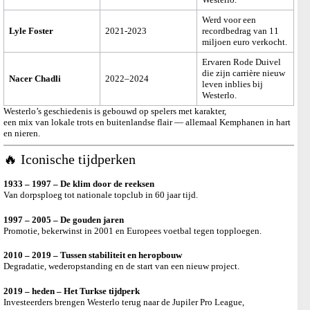
Werd voor een
Lyle Foster
2021-2023
recordbedrag van 11
miljoen euro verkocht.
Ervaren Rode Duivel
die zijn carrière nieuw
Nacer Chadli
2022–2024
leven inblies bij
Westerlo.
Westerlo’s geschiedenis is gebouwd op spelers met karakter,
een mix van lokale trots en buitenlandse flair — allemaal Kemphanen in hart
en nieren.
🔥 Iconische tijdperken
1933 – 1997 – De klim door de reeksen
Van dorpsploeg tot nationale topclub in 60 jaar tijd.
1997 – 2005 – De gouden jaren
Promotie, bekerwinst in 2001 en Europees voetbal tegen topploegen.
2010 – 2019 – Tussen stabiliteit en heropbouw
Degradatie, wederopstanding en de start van een nieuw project.
2019 – heden – Het Turkse tijdperk
Investeerders brengen Westerlo terug naar de Jupiler Pro League,