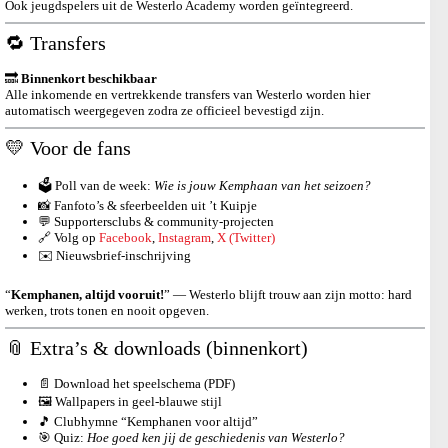
Ook jeugdspelers uit de Westerlo Academy worden geïntegreerd.
🔁 Transfers
🔜
Binnenkort beschikbaar
Alle inkomende en vertrekkende transfers van Westerlo worden hier
automatisch weergegeven zodra ze officieel bevestigd zijn.
💛 Voor de fans
🗳️ Poll van de week:
Wie is jouw Kemphaan van het seizoen?
📸 Fanfoto’s & sfeerbeelden uit ’t Kuipje
💬 Supportersclubs & community-projecten
🔗 Volg op
Facebook
,
Instagram
,
X (Twitter)
✉️ Nieuwsbrief-inschrijving
“
Kemphanen, altijd vooruit!
” — Westerlo blijft trouw aan zijn motto: hard
werken, trots tonen en nooit opgeven.
📎 Extra’s & downloads (binnenkort)
📄 Download het speelschema (PDF)
🖼️ Wallpapers in geel-blauwe stijl
🎵 Clubhymne “Kemphanen voor altijd”
🎯 Quiz:
Hoe goed ken jij de geschiedenis van Westerlo?