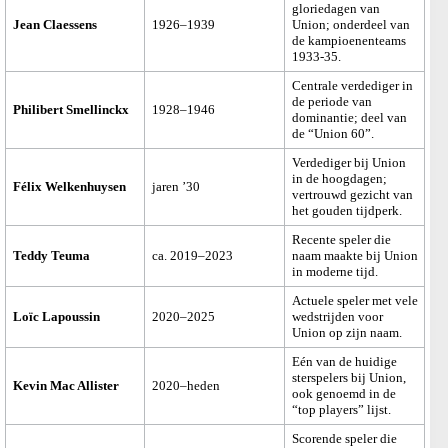
gloriedagen van
Jean Claessens
1926–1939
Union; onderdeel van
de kampioenenteams
1933-35.
Centrale verdediger in
de periode van
Philibert Smellinckx
1928–1946
dominantie; deel van
de “Union 60”.
Verdediger bij Union
in de hoogdagen;
Félix Welkenhuysen
jaren ’30
vertrouwd gezicht van
het gouden tijdperk.
Recente speler die
Teddy Teuma
ca. 2019–2023
naam maakte bij Union
in moderne tijd.
Actuele speler met vele
Loïc Lapoussin
2020–2025
wedstrijden voor
Union op zijn naam.
Eén van de huidige
sterspelers bij Union,
Kevin Mac Allister
2020–heden
ook genoemd in de
“top players” lijst.
Scorende speler die