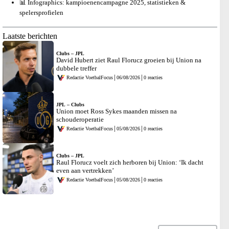
📊 Infographics: kampioenencampagne 2025, statistieken &
spelersprofielen
Laatste berichten
Clubs
–
JPL
David Hubert ziet Raul Florucz groeien bij Union na
dubbele treffer
Redactie VoetbalFocus
│
06/08/2026
│
0 reacties
JPL
–
Clubs
Union moet Ross Sykes maanden missen na
schouderoperatie
Redactie VoetbalFocus
│
05/08/2026
│
0 reacties
Clubs
–
JPL
Raul Florucz voelt zich herboren bij Union: ‘Ik dacht
even aan vertrekken’
Redactie VoetbalFocus
│
05/08/2026
│
0 reacties