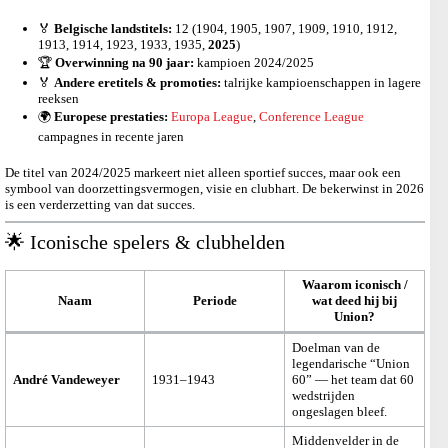
🏅
Belgische landstitels:
12 (1904, 1905, 1907, 1909, 1910, 1912,
1913, 1914, 1923, 1933, 1935,
2025
)
🏆
Overwinning na 90 jaar:
kampioen 2024/2025
🏅
Andere eretitels & promoties:
talrijke kampioenschappen in lagere
reeksen
🌍
Europese prestaties:
Europa League
,
Conference League
campagnes in recente jaren
De titel van 2024/2025 markeert niet alleen sportief succes, maar ook een
symbool van doorzettingsvermogen, visie en clubhart. De bekerwinst in 2026
is een verderzetting van dat succes.
🌟 Iconische spelers & clubhelden
Waarom iconisch /
Naam
Periode
wat deed hij bij
Union?
Doelman van de
legendarische “Union
André Vandeweyer
1931–1943
60” — het team dat 60
wedstrijden
ongeslagen bleef.
Middenvelder in de