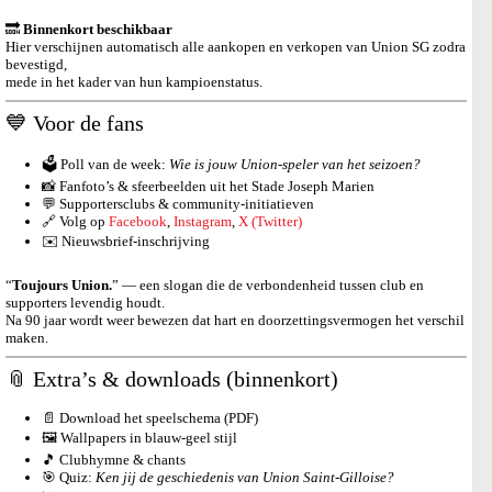
🔜
Binnenkort beschikbaar
Hier verschijnen automatisch alle aankopen en verkopen van Union SG zodra
bevestigd,
mede in het kader van hun kampioenstatus.
💙 Voor de fans
🗳️ Poll van de week:
Wie is jouw Union-speler van het seizoen?
📸 Fanfoto’s & sfeerbeelden uit het Stade Joseph Marien
💬 Supportersclubs & community-initiatieven
🔗 Volg op
Facebook
,
Instagram
,
X (Twitter)
✉️ Nieuwsbrief-inschrijving
“
Toujours Union.
” — een slogan die de verbondenheid tussen club en
supporters levendig houdt.
Na 90 jaar wordt weer bewezen dat hart en doorzettingsvermogen het verschil
maken.
📎 Extra’s & downloads (binnenkort)
📄 Download het speelschema (PDF)
🖼️ Wallpapers in blauw-geel stijl
🎵 Clubhymne & chants
🎯 Quiz:
Ken jij de geschiedenis van Union Saint-Gilloise?