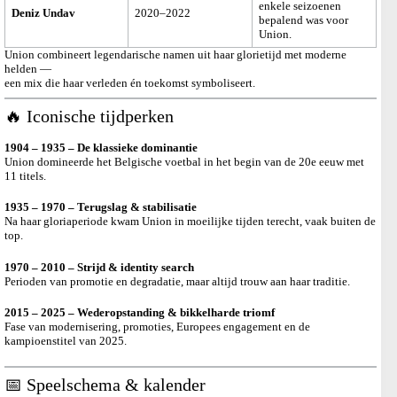
enkele seizoenen
Deniz Undav
2020–2022
bepalend was voor
Union.
Union combineert legendarische namen uit haar glorietijd met moderne
helden —
een mix die haar verleden én toekomst symboliseert.
🔥 Iconische tijdperken
1904 – 1935 – De klassieke dominantie
Union domineerde het Belgische voetbal in het begin van de 20e eeuw met
11 titels.
1935 – 1970 – Terugslag & stabilisatie
Na haar gloriaperiode kwam Union in moeilijke tijden terecht, vaak buiten de
top.
1970 – 2010 – Strijd & identity search
Perioden van promotie en degradatie, maar altijd trouw aan haar traditie.
2015 – 2025 – Wederopstanding & bikkelharde triomf
Fase van modernisering, promoties, Europees engagement en de
kampioenstitel van 2025.
📅 Speelschema & kalender