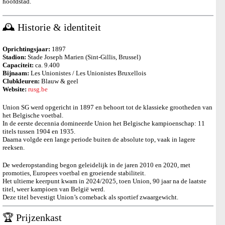
hoofdstad.
🕰️ Historie & identiteit
Oprichtingsjaar:
1897
Stadion:
Stade Joseph Marien (Sint-Gillis, Brussel)
Capaciteit:
ca. 9.400
Bijnaam:
Les Unionistes / Les Unionistes Bruxellois
Clubkleuren:
Blauw & geel
Website:
rusg.be
Union SG werd opgericht in 1897 en behoort tot de klassieke grootheden van
het Belgische voetbal.
In de eerste decennia domineerde Union het Belgische kampioenschap: 11
titels tussen 1904 en 1935.
Daarna volgde een lange periode buiten de absolute top, vaak in lagere
reeksen.
De wederopstanding begon geleidelijk in de jaren 2010 en 2020, met
promoties, Europees voetbal en groeiende stabiliteit.
Het ultieme keerpunt kwam in 2024/2025, toen Union, 90 jaar na de laatste
titel, weer kampioen van België werd.
Deze titel bevestigt Union’s comeback als sportief zwaargewicht.
🏆 Prijzenkast