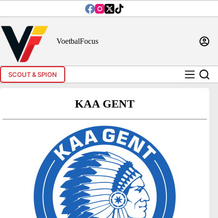
Ga
naar
de
inhoud
VoetbalFocus
SCOUT & SPION
KAA GENT