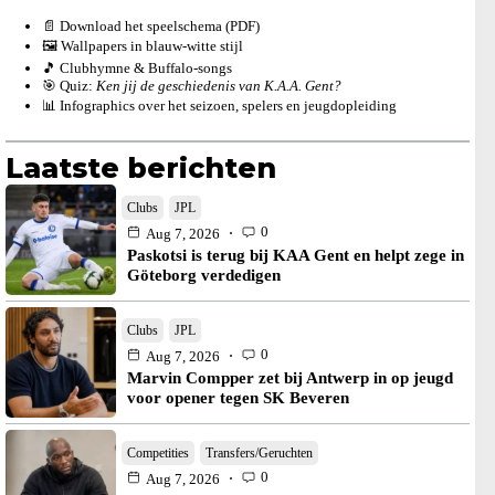
📄 Download het speelschema (PDF)
🖼️ Wallpapers in blauw-witte stijl
🎵 Clubhymne & Buffalo-songs
🎯 Quiz:
Ken jij de geschiedenis van K.A.A. Gent?
📊 Infographics over het seizoen, spelers en jeugdopleiding
Laatste berichten
Clubs
JPL
0
Aug 7, 2026
Paskotsi is terug bij KAA Gent en helpt zege in
Göteborg verdedigen
Clubs
JPL
0
Aug 7, 2026
Marvin Compper zet bij Antwerp in op jeugd
voor opener tegen SK Beveren
Competities
Transfers/Geruchten
0
Aug 7, 2026