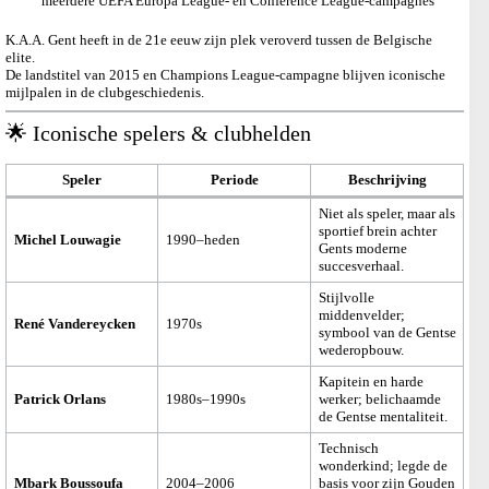
meerdere UEFA Europa League- en Conference League-campagnes
K.A.A. Gent heeft in de 21e eeuw zijn plek veroverd tussen de Belgische
elite.
De landstitel van 2015 en Champions League-campagne blijven iconische
mijlpalen in de clubgeschiedenis.
🌟 Iconische spelers & clubhelden
Speler
Periode
Beschrijving
Niet als speler, maar als
sportief brein achter
Michel Louwagie
1990–heden
Gents moderne
succesverhaal.
Stijlvolle
middenvelder;
René Vandereycken
1970s
symbool van de Gentse
wederopbouw.
Kapitein en harde
Patrick Orlans
1980s–1990s
werker; belichaamde
de Gentse mentaliteit.
Technisch
wonderkind; legde de
Mbark Boussoufa
2004–2006
basis voor zijn Gouden