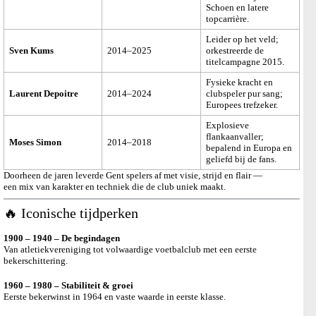
Schoen en latere
topcarrière.
Leider op het veld;
Sven Kums
2014–2025
orkestreerde de
titelcampagne 2015.
Fysieke kracht en
Laurent Depoitre
2014–2024
clubspeler pur sang;
Europees trefzeker.
Explosieve
flankaanvaller;
Moses Simon
2014–2018
bepalend in Europa en
geliefd bij de fans.
Doorheen de jaren leverde Gent spelers af met visie, strijd en flair —
een mix van karakter en techniek die de club uniek maakt.
🔥 Iconische tijdperken
1900 – 1940 – De begindagen
Van atletiekvereniging tot volwaardige voetbalclub met een eerste
bekerschittering.
1960 – 1980 – Stabiliteit & groei
Eerste bekerwinst in 1964 en vaste waarde in eerste klasse.