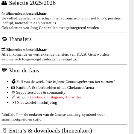
👥 Selectie 2025/2026
👟
Binnenkort beschikbaar
De volledige selectie verschijnt hier automatisch, inclusief foto’s, posities,
leeftijd, nationaliteit en prestaties.
Ook talenten van Jong Gent zullen hier geïntegreerd worden.
🔁 Transfers
🔜
Binnenkort beschikbaar
Alle inkomende en vertrekkende transfers van K.A.A. Gent worden
automatisch toegevoegd zodra ze bevestigd zijn.
💙 Voor de fans
🗳️ Poll van de week:
Wie is jouw Gentse speler van het seizoen?
📸 Fanfoto’s & sfeerbeelden uit de Ghelamco Arena
💬 Supportersclubs & community
🔗 Volg op
Facebook
,
Instagram
,
X (Twitter)
✉️ Nieuwsbrief-inschrijving
“Buffalo!” — de oerkreet van de Gentse aanhang, symbool voor
samenhorigheid en strijd.
📎 Extra’s & downloads (binnenkort)