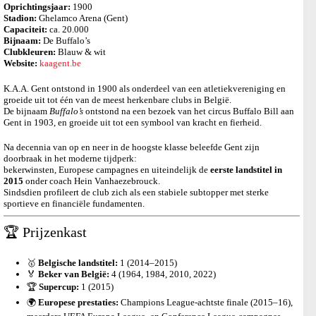
Oprichtingsjaar:
1900
Stadion:
Ghelamco Arena (Gent)
Capaciteit:
ca. 20.000
Bijnaam:
De Buffalo’s
Clubkleuren:
Blauw & wit
Website:
kaagent.be
K.A.A. Gent ontstond in 1900 als onderdeel van een atletiekvereniging en
groeide uit tot één van de meest herkenbare clubs in België.
De bijnaam
Buffalo’s
ontstond na een bezoek van het circus Buffalo Bill aan
Gent in 1903, en groeide uit tot een symbool van kracht en fierheid.
Na decennia van op en neer in de hoogste klasse beleefde Gent zijn
doorbraak in het moderne tijdperk:
bekerwinsten, Europese campagnes en uiteindelijk de
eerste landstitel in
2015
onder coach Hein Vanhaezebrouck.
Sindsdien profileert de club zich als een stabiele subtopper met sterke
sportieve en financiële fundamenten.
🏆 Prijzenkast
🥇
Belgische landstitel:
1 (2014–2015)
🏅
Beker van België:
4 (1964, 1984, 2010, 2022)
🏆
Supercup:
1 (2015)
🌍
Europese prestaties:
Champions League-achtste finale (2015–16),