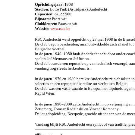
Oprichtingsjaar:
1908
Stadion:
Lotto Park (Astridpark), Anderlecht
Capaciteit:
ca. 22.500
Bijnaam:
Paars-wit
Clubkleuren:
Paars en wit
Website:
www.rsca.be
RSC Anderlecht werd opgericht op 27 mei 1908 in de Brussel
De club begon bescheiden, maar ontwikkelde zich al snel tot
Belgische voetbal.
In de jaren 1940–1950 brak Anderlecht echt door onder coach
spelers Jef Mermans en Jef Jurion.
De club bouwde een reputatie op van technisch verzorgd, aanv
vandaag nog steeds herkenbaar is.
In de jaren 1970 en 1980 bereikte Anderlecht zijn absolute t
selecties en een reputatie die reikte tot ver buiten België.
De club was een vaste waarde in Europa, met topduels tegen
Rapid Wien.
In de jaren 1990–2000 zette Anderlecht in op verjonging en m
Zetterberg, Tomasz Radzinski en Vincent Kompany.
De jeugdopleiding, Neerpede, groeide uit tot een van de mee
Vandaag blijft RSC Anderlecht een symbool van traditie, pres