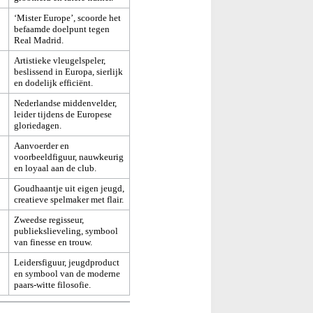
‘Mister Europe’, scoorde het
befaamde doelpunt tegen
Real Madrid.
Artistieke vleugelspeler,
beslissend in Europa, sierlijk
en dodelijk efficiënt.
Nederlandse middenvelder,
leider tijdens de Europese
gloriedagen.
Aanvoerder en
voorbeeldfiguur, nauwkeurig
en loyaal aan de club.
Goudhaantje uit eigen jeugd,
creatieve spelmaker met flair.
Zweedse regisseur,
publiekslieveling, symbool
van finesse en trouw.
Leidersfiguur, jeugdproduct
en symbool van de moderne
paars-witte filosofie.