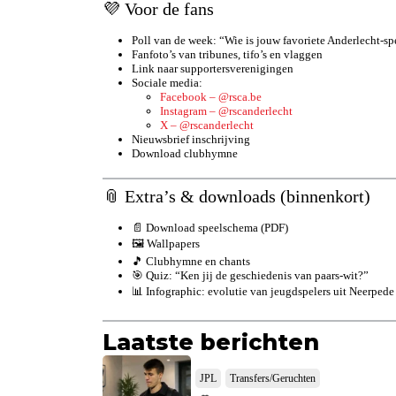
💜 Voor de fans
Poll van de week: “Wie is jouw favoriete Anderlecht-spe
Fanfoto’s van tribunes, tifo’s en vlaggen
Link naar supportersverenigingen
Sociale media:
Facebook – @rsca.be
Instagram – @rscanderlecht
X – @rscanderlecht
Nieuwsbrief inschrijving
Download clubhymne
📎 Extra’s & downloads (binnenkort)
📄 Download speelschema (PDF)
🖼️ Wallpapers
🎵 Clubhymne en chants
🎯 Quiz: “Ken jij de geschiedenis van paars-wit?”
📊 Infographic: evolutie van jeugdspelers uit Neerpede
Laatste berichten
JPL
Transfers/Geruchten