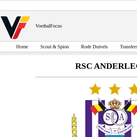
Ga
naar
de
inhoud
VoetbalFocus
Home
Scout & Spion
Rode Duivels
Transfer
RSC ANDERL