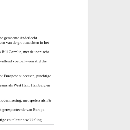
se gemeente Anderlecht.
 een van de grootmachten in het
 Bill Gormlie, met de iconische
allend voetbal – een stijl die
op: Europese successen, prachtige
 teams als West Ham, Hamburg en
odernisering, met spelers als Pär
st gerespecteerde van Europa.
tige en talentontwikkeling.