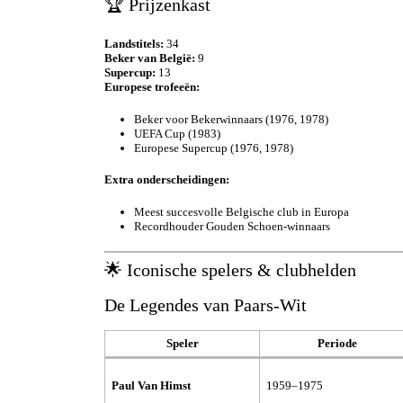
🏆 Prijzenkast
Landstitels:
34
Beker van België:
9
Supercup:
13
Europese trofeeën:
Beker voor Bekerwinnaars (1976, 1978)
UEFA Cup (1983)
Europese Supercup (1976, 1978)
Extra onderscheidingen:
Meest succesvolle Belgische club in Europa
Recordhouder Gouden Schoen-winnaars
🌟 Iconische spelers & clubhelden
De Legendes van Paars-Wit
Speler
Periode
Paul Van Himst
1959–1975