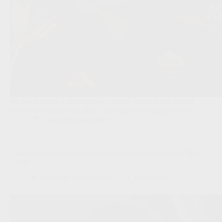
De Great Old wil de linksback van AS Roma huren en ziet
een oude bekende van Marc Overmars als mogelijke troef.
JPL
,
Transfers/Geruchten
‘Ajax neemt contact op met Noa Lang als opvolger van Mika
Godts’
Redactie VoetbalFocus
02/08/2026 15:52