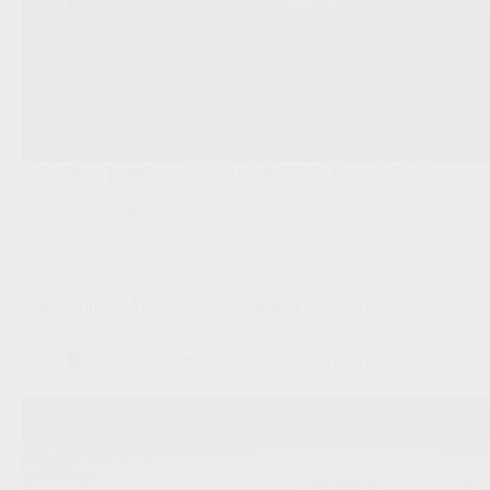
Een tijdloos portret van RSC Anderlecht, de Brusselse club
die Belgische dominantie koppelde aan stijl, opleiding en
Europees geheugen.
Scout & Spion
,
Club in de Kijker
Royal Antwerp FC: waarom Matricule 1 meer is dan
nostalgie
Scout & Spion
28/05/2026 18:00