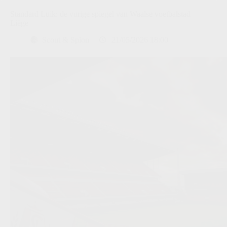
Standard Luik: de vurige spiegel van Waalse voetbalstad
Liège
Scout & Spion
21/05/2026 18:00