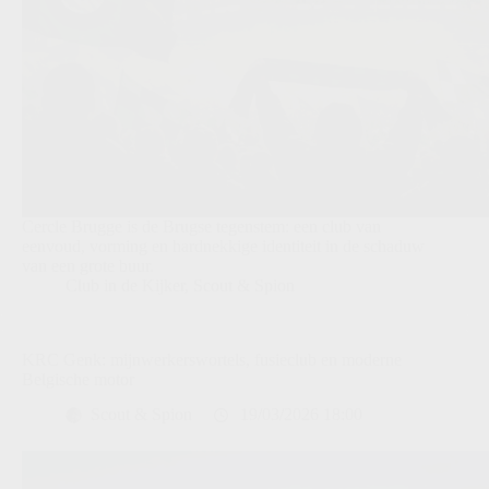
Cercle Brugge is de Brugse tegenstem: een club van
eenvoud, vorming en hardnekkige identiteit in de schaduw
van een grote buur.
Club in de Kijker
,
Scout & Spion
KRC Genk: mijnwerkerswortels, fusieclub en moderne
Belgische motor
Scout & Spion
19/03/2026 18:00