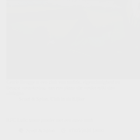
Cercle Brugge is een club van traditie, eigenzinnigheid en
Brugse verankering, met een plaats die verder reikt dan
uitslagen.
Scout & Spion
,
Club in de Kijker
RFC Luik: trotse pionier met een ruwe rand
Scout & Spion
07/05/2026 18:00