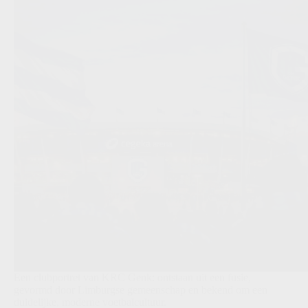
Een clubportret van KRC Genk: ontstaan uit een fusie,
gevormd door Limburgse gemeenschap en bekend om een
duidelijke, moderne voetbalcultuur.