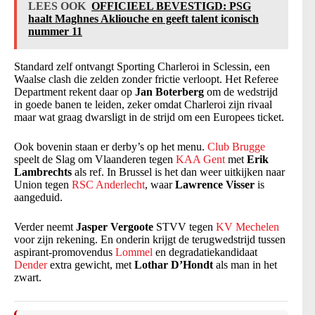
LEES OOK
OFFICIEEL BEVESTIGD: PSG
haalt Maghnes Akliouche en geeft talent iconisch
nummer 11
Standard zelf ontvangt Sporting Charleroi in Sclessin, een
Waalse clash die zelden zonder frictie verloopt. Het Referee
Department rekent daar op
Jan Boterberg
om de wedstrijd
in goede banen te leiden, zeker omdat Charleroi zijn rivaal
maar wat graag dwarsligt in de strijd om een Europees ticket.
Ook bovenin staan er derby’s op het menu.
Club Brugge
speelt de Slag om Vlaanderen tegen
KAA Gent
met
Erik
Lambrechts
als ref. In Brussel is het dan weer uitkijken naar
Union tegen
RSC Anderlecht
, waar
Lawrence Visser
is
aangeduid.
Verder neemt
Jasper Vergoote
STVV tegen
KV Mechelen
voor zijn rekening. En onderin krijgt de terugwedstrijd tussen
aspirant-promovendus
Lommel
en degradatiekandidaat
Dender
extra gewicht, met
Lothar D’Hondt
als man in het
zwart.