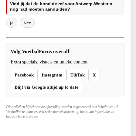
Vind jij dat de bond de ref voor Antwerp-Westerlo
nog had moeten aanduiden?
Ja
Nee
Volg VoetbalFocus overal❗
Extra specials, visuals en unieke content.
Facebook
Instagram
TikTok
X
Blijf via Google altijd up to date
Dit artikel en bijbehorende afbeelding werden gegenereerd met behulp van AI.
VoetbalFocus hanteert een redactioneel systeem op basis van informatie uit
betrouwbare bronnen.