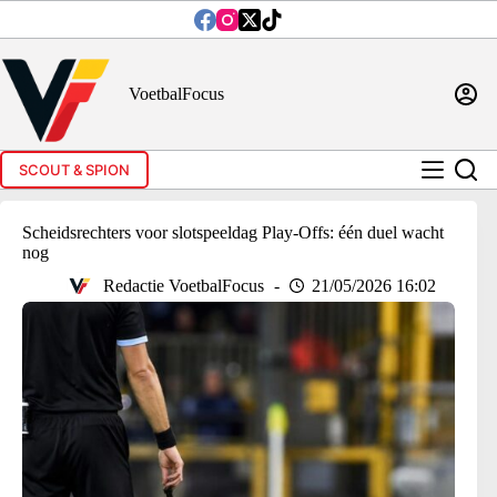
Ga
naar
de
inhoud
VoetbalFocus
SCOUT & SPION
Scheidsrechters voor slotspeeldag Play-Offs: één duel wacht
nog
Redactie VoetbalFocus
21/05/2026 16:02