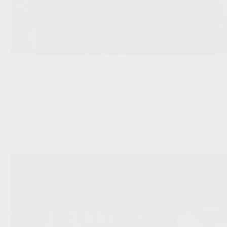
Na de nederlaag tegen Samsunspor wijst Issame Charaï op
een gebrek aan creativiteit, kopkracht en opties vooraan.
JPL
,
Clubs
Antwerp onderuit tegen Millwall, Westerlo ziet zege
wegglippen
Redactie VoetbalFocus
01/08/2026 20:40