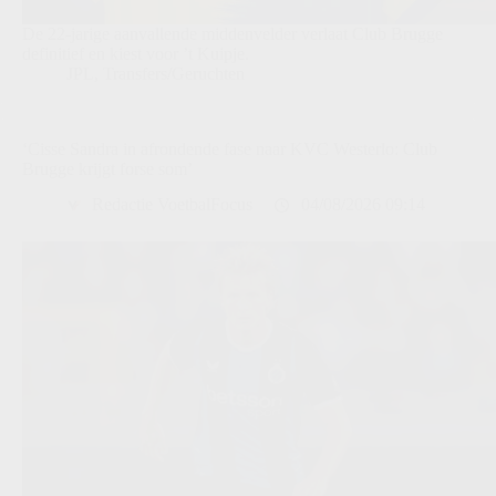
De 22-jarige aanvallende middenvelder verlaat Club Brugge
definitief en kiest voor ’t Kuipje.
JPL
,
Transfers/Geruchten
‘Cisse Sandra in afrondende fase naar KVC Westerlo: Club
Brugge krijgt forse som’
Redactie VoetbalFocus
04/08/2026 09:14