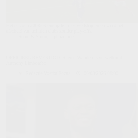
Het seizoen 2008/09 eindigde in testwedstrijden en werd het
afscheid van achttien clubs zonder play-offs.
Scout & Spion
,
Tijdmachine
OFFICIEEL BEVESTIGD: Sliema Wanderers verwelkomt
Anthony Limbombe
Redactie VoetbalFocus
06/08/2026 08:00