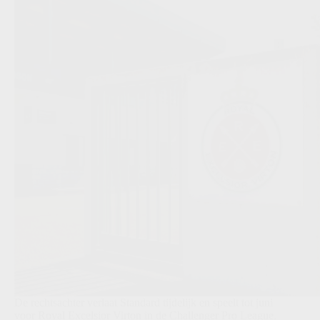
De rechtsachter verlaat Standard tijdelijk en speelt tot juni
voor Royal Excelsior Virton in de Challenger Pro League.