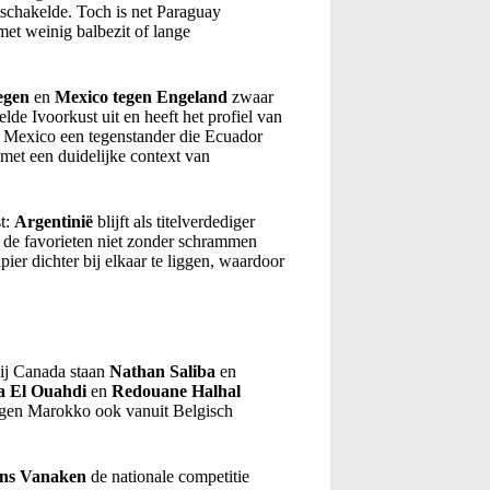
tschakelde. Toch is net Paraguay
 met weinig balbezit of lange
egen
en
Mexico tegen Engeland
zwaar
de Ivoorkust uit en heeft het profiel van
et Mexico een tegenstander die Ecuador
met een duidelijke context van
st:
Argentinië
blijft als titelverdediger
s de favorieten niet zonder schrammen
pier dichter bij elkaar te liggen, waardoor
 Bij Canada staan
Nathan Saliba
en
a El Ouahdi
en
Redouane Halhal
tegen Marokko ook vanuit Belgisch
ns Vanaken
de nationale competitie