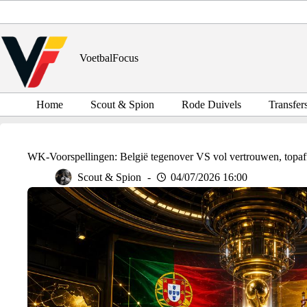
Ga
naar
de
inhoud
VoetbalFocus
Home
Scout & Spion
Rode Duivels
Transfer
WK-Voorspellingen: België tegenover VS vol vertrouwen, topaf
Scout & Spion
04/07/2026 16:00