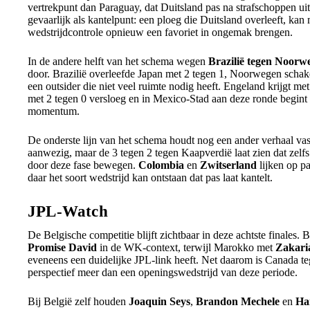
vertrekpunt dan Paraguay, dat Duitsland pas na strafschoppen ui
gevaarlijk als kantelpunt: een ploeg die Duitsland overleeft, kan
wedstrijdcontrole opnieuw een favoriet in ongemak brengen.
In de andere helft van het schema wegen
Brazilië tegen Noorw
door. Brazilië overleefde Japan met 2 tegen 1, Noorwegen schakel
een outsider die niet veel ruimte nodig heeft. Engeland krijgt m
met 2 tegen 0 versloeg en in Mexico-Stad aan deze ronde begint 
momentum.
De onderste lijn van het schema houdt nog een ander verhaal va
aanwezig, maar de 3 tegen 2 tegen Kaapverdië laat zien dat zelf
door deze fase bewegen.
Colombia
en
Zwitserland
lijken op pa
daar het soort wedstrijd kan ontstaan dat pas laat kantelt.
JPL-Watch
De Belgische competitie blijft zichtbaar in deze achtste finales.
Promise David
in de WK-context, terwijl Marokko met
Zakari
eveneens een duidelijke JPL-link heeft. Net daarom is Canada 
perspectief meer dan een openingswedstrijd van deze periode.
Bij België zelf houden
Joaquin Seys
,
Brandon Mechele
en
Ha