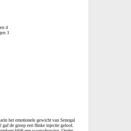
gen 4
gen 3
arin het emotionele gewicht van Senegal
gaf de groep een flinke injectie geloof,
mmekeer blijft een waarschuwing. Onder