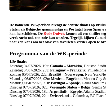
De komende WK-periode brengt de achtste finales op kruissn
Staten als Belgische spanningslijn en Portugal tegen Spanje a
kan herschikken. De
Rode Duivels
komen uit een thriller te
veerkracht ook controle kan worden. Tegelijk kijken Can
naar een kans om het blok van favorieten verder open te br
Programma van de WK-periode
1/8e finales
Zaterdag 04/07/2026, 19u:
Canada – Marokko
, Houston Stad
Zaterdag 04/07/2026, 23u:
Paraguay – Frankrijk
, Philadelphi
Zondag 05/07/2026, 22u:
Brazilië – Noorwegen
, New York/Ne
Maandag 06/07/2026, 02u:
Mexico – Engeland,
Mexico City S
Maandag 06/07/2026, 21u:
Portugal – Spanje,
Dallas Stadium 
Dinsdag 07/07/2026, 02u:
Verenigde Staten – België,
Seattle S
Dinsdag 07/07/2026, 18u:
Argentinië – Egypte,
Atlanta Stadium
Dinsdag 07/07/2026, 22u:
Zwitserland – Colombia,
BC Place 