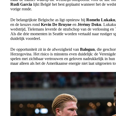
Rudi Garcia
lijkt België het best geplaatst wanneer het de wedstr
vorige ronde.
De belangrijkste Belgische as ligt opnieuw bij
Romelu Lukaku
en de keuzes rond
Kevin De Bruyne
en
Jérémy Doku
. Lukaku
wedstrijd, Tielemans leverde de strafschop van de verlossing en T
Als die drie momenten in Seattle worden vertaald naar rustiger s
duidelijk voordeel.
De opportuniteit zit in de afwezigheid van
Balogun
, die geschor
Herzegovina. Het risico is minstens even duidelijk: de Verenigde
spelen met zichtbaar vertrouwen en geloven nadrukkelijk in hun W
maar alleen als het de Amerikaanse energie niet laat uitgroeien to