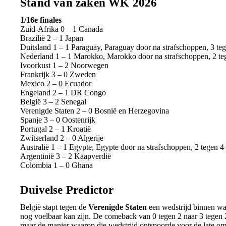
Stand van zaken WK 2026
1/16e finales
Zuid-Afrika 0 – 1 Canada
Brazilië 2 – 1 Japan
Duitsland 1 – 1 Paraguay, Paraguay door na strafschoppen, 3 te
Nederland 1 – 1 Marokko, Marokko door na strafschoppen, 2 te
Ivoorkust 1 – 2 Noorwegen
Frankrijk 3 – 0 Zweden
Mexico 2 – 0 Ecuador
Engeland 2 – 1 DR Congo
België 3 – 2 Senegal
Verenigde Staten 2 – 0 Bosnië en Herzegovina
Spanje 3 – 0 Oostenrijk
Portugal 2 – 1 Kroatië
Zwitserland 2 – 0 Algerije
Australië 1 – 1 Egypte, Egypte door na strafschoppen, 2 tegen 4
Argentinië 3 – 2 Kaapverdië
Colombia 1 – 0 Ghana
Duivelse Predictor
België stapt tegen de
Verenigde Staten
een wedstrijd binnen wa
nog voelbaar kan zijn. De comeback van 0 tegen 2 naar 3 tegen 2 
maar de manier waarop die wedstrijd ontspoorde voor de late o