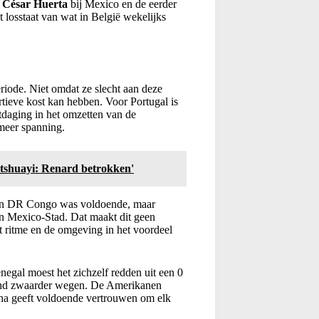
k
César Huerta
bij Mexico en de eerder
losstaat van wat in België wekelijks
eriode. Niet omdat ze slecht aan deze
tieve kost kan hebben. Voor Portugal is
tdaging in het omzetten van de
 meer spanning.
tshuayi: Renard betrokken'
egen DR Congo was voldoende, maar
n Mexico-Stad. Dat maakt dit geen
et ritme en de omgeving in het voordeel
enegal moest het zichzelf redden uit een 0
stand zwaarder wegen. De Amerikanen
na geeft voldoende vertrouwen om elk