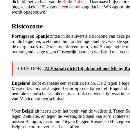
dicht bij het verhaal van de
Rode Duivels
. Daarnaast blijven oo
uitgeschakelde JPL-namen een aanwijzing dat het WK-spoor niet 
wordt opgebouwd.
Risicozone
Portugal
en
Spanje
zitten in de zuiverste risicozone van deze p
ronde beginnen, wel omdat hun onderlinge duel de zwaarste spor
de marge na Kroatië niet overdreven ruim, voor Spanje ligt de ui
overtuigende zege tegen Oostenrijk naar een wedstrijd met veel
LEES OOK
'Al-Shabab dicht bij akkoord met Michy Ba
Engeland
loopt eveneens een specifiek risico. De 2 tegen 1 t
Mexico kwam met 2 tegen 0 voorbij Ecuador en treft Engeland i
neutrale technische test alleen, maar ook een wedstrijd waarin h
van Mexico kunnen schuiven.
Voor
België
zit het risico in het begin van de wedstrijd. Tegen S
tegen 2 situatie, en tegen de Verenigde Staten kan zo’n achter
missen Balogun, maar hun 2 tegen 0 tegen Bosnië en Herzegovi
Belgisch controleverlies af te straffen.