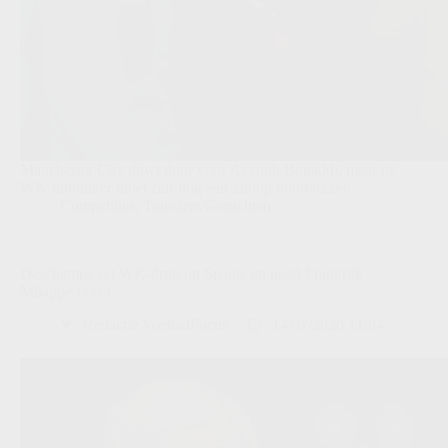
Manchester City duwt door voor Ayyoub Bouaddi, maar de
WK-uitblinker moet zelf nog een knoop doorhakken.
Competities
,
Transfers/Geruchten
Deschamps zet WK-druk op Spanje en geeft Frankrijk
Mbappé-boost
Redactie VoetbalFocus
14/07/2026 11:04