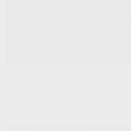
Spanje staat in de WK-finale en plaatst de Belgische
uitschakeling in een ander licht. Een opvallende WK-reeks
blijft doorlopen.
Rode Duivels
,
WK 2026
Nieuwe kniezorg rond Frenkie de Jong zet Barcelona meteen
onder spanning
Redactie VoetbalFocus
14/07/2026 17:16