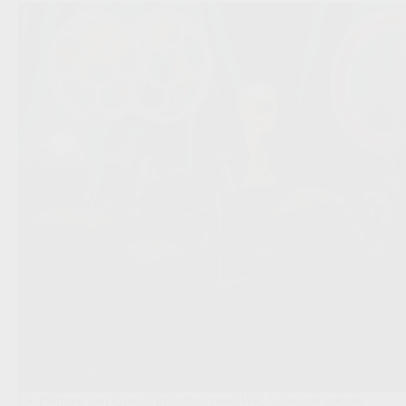
De plannen van Gianni Infantino rond WK-belangen zorgen