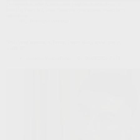
De negentienjarige Amerikaanse jeugdinternational was in
beeld bij Paars-Wit, maar financiële concurrentie maakt hem
onhaalbaar.
JPL
,
Transfers/Geruchten
‘PSG toont interesse in Ferran Torres: Barça zoekt spits en
wacht af’
Redactie VoetbalFocus
04/08/2026 15:13