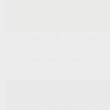
De rechtsachter benadrukt dat hij gelukkig is bij Anderlecht
en zich niet bezighoudt met de buitenlandse belangstelling.
JPL
,
Transfers/Geruchten
Arne Slot bedankt voor Oranje: Europees clubvoetbal krijgt
voorrang
Redactie VoetbalFocus
30/07/2026 22:02