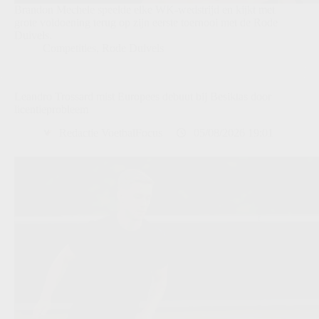
Brandon Mechele speelde elke WK-wedstrijd en kijkt met
grote voldoening terug op zijn eerste toernooi met de Rode
Duivels.
Competities
,
Rode Duivels
Leandro Trossard mist Europees debuut bij Besiktas door
licentieprobleem
Redactie VoetbalFocus
05/08/2026 19:01