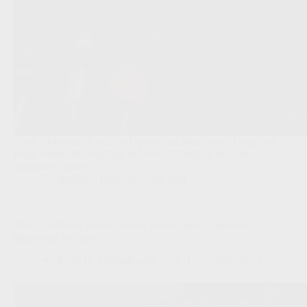
Youri Tielemans is officieel speler van Manchester United en
krijgt meteen lof van Paul Scholes, al klinkt er ook een
duidelijke nuance.
Competities
,
Transfers/Geruchten
‘WK-doorbraak maakt Nicolas Raskin plots bijzonder
interessant in Spanje’
Redactie VoetbalFocus
17/07/2026 07:21