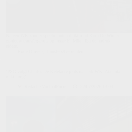
Na een WK zonder speelminuten duikt rond Koni De Winter
opnieuw transfergeruis op, maar bij Milan ligt de nadruk
elders.
Rode Duivels
,
Transfers/Geruchten
‘PSG volgt Charles De Ketelaere plots na sterk WK: Atalanta
mikt hoog’
Redactie VoetbalFocus
22/07/2026 13:03