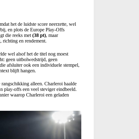
mdat het de luidste score neerzette, wel
ij, en plots de Europe Play-Offs
igt die reeks met
(38 pt)
, maar
t, richting en rendement.
e wel alsof het de titel nog moest
t: geen uitbolwedstrijd, geen
ie afsluiter ook een individuele stempel,
text blijft hangen.
 rangschikking alleen. Charleroi haalde
n play-offs een veel steviger eindbeeld.
anier waarop Charleroi een geladen