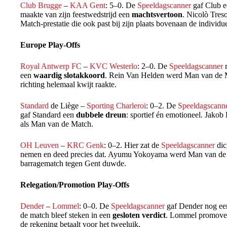
Club Brugge
–
KAA Gent
: 5–0. De
Speeldagscanner
gaf Club e
maakte van zijn feestwedstrijd een
machtsvertoon
. Nicolò Tres
Match-prestatie die ook past bij zijn plaats bovenaan de individu
Europe Play-Offs
Royal Antwerp FC
–
KVC Westerlo
: 2–0. De
Speeldagscanner
r
een
waardig slotakkoord
. Rein Van Helden werd Man van de Ma
richting helemaal kwijt raakte.
Standard
de Liège –
Sporting Charleroi
: 0–2. De
Speeldagscann
gaf Standard een
dubbele dreun
: sportief én emotioneel. Jakob
als Man van de Match.
OH Leuven
–
KRC Genk
: 0–2. Hier zat de
Speeldagscanner
dic
nemen en deed precies dat. Ayumu Yokoyama werd Man van de 
barragematch tegen Gent duwde.
Relegation/Promotion Play-Offs
Dender
–
Lommel
: 0–0. De
Speeldagscanner
gaf Dender nog een
de match bleef steken in een
gesloten verdict
. Lommel promoveer
de rekening betaalt voor het tweeluik.