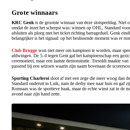
Grote winnaars
KRC Genk
is de grootste winnaar van deze slotspeeldag. Niet o
omdat de inzet het scherpst was: winnen op OHL, Standard voorb
afsluiten als ploeg met het ticket richting barrageduel. Genk eind
belangrijker is het signaal: op het beslissende moment was er rus
Club Brugge
won niet meer om kampioen te worden, maar speeld
afdwingen. De 5–0 tegen Gent gaf het kampioenschap een gezich
ceremonieel, maar een laatste demonstratie. Tresoldi maakte van d
passend bij een seizoen waarin zijn naam bovenaan de scorerscon
Sporting Charleroi
sloot af met een zege die meer woog dan de
Standard onderuit in Luik, nam de derby mee naar huis en gaf zij
Romsaas was de sportieve haak, maar de echte winst zat in de m
avond naar zijn hand zette.