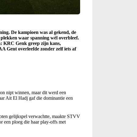
ening. De kampioen was al gekend, de
p plekken waar spanning wél overbleef.
jn: KRC Genk greep zijn kans,
A Gent overleefde zonder zelf iets af
n nipt winnen, maar dit werd een
uar Ait El Hadj gaf die dominantie een
oten gelijkspel verwachtte, maakte STVV
 een ploeg die haar play-offs met