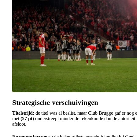
Strategische verschuivingen
Titelstrijd:
de titel was al beslist, maar Club Brugge gaf er nog 
met
(57 pt)
onderstreept minder de rekenkunde dan de autoritei
afsloot.
Europese barrages:
de belangrijkste verschuiving ligt bij Genk