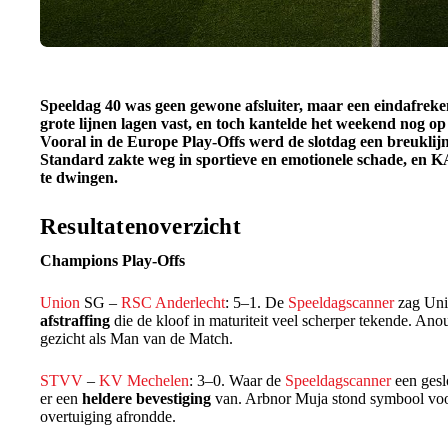
Speeldag 40 was geen gewone afsluiter, maar een eindafrek
grote lijnen lagen vast, en toch kantelde het weekend nog o
Vooral in de Europe Play-Offs werd de slotdag een breukli
Standard zakte weg in sportieve en emotionele schade, en KA
te dwingen.
Resultatenoverzicht
Champions Play-Offs
Union
SG –
RSC Anderlecht
: 5–1. De
Speeldagscanner
zag Unio
afstraffing
die de kloof in maturiteit veel scherper tekende. Ano
gezicht als Man van de Match.
STVV
–
KV Mechelen
: 3–0. Waar de
Speeldagscanner
een gesl
er een
heldere bevestiging
van. Arbnor Muja stond symbool voor
overtuiging afrondde.