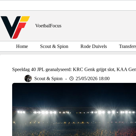
Ga
naar
de
inhoud
VoetbalFocus
Home
Scout & Spion
Rode Duivels
Transfer
Speeldag 40 JPL geanalyseerd: KRC Genk grijpt slot, KAA Gent
Scout & Spion
25/05/2026 18:00