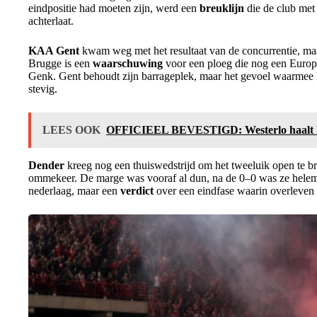
eindpositie had moeten zijn, werd een
breuklijn
die de club met 
achterlaat.
KAA Gent
kwam weg met het resultaat van de concurrentie, maar
Brugge is een
waarschuwing
voor een ploeg die nog een Europ
Genk. Gent behoudt zijn barrageplek, maar het gevoel waarmee het
stevig.
LEES OOK
OFFICIEEL BEVESTIGD: Westerlo haalt Phi
Dender
kreeg nog een thuiswedstrijd om het tweeluik open te b
ommekeer. De marge was vooraf al dun, na de 0–0 was ze helema
nederlaag, maar een
verdict
over een eindfase waarin overleven 