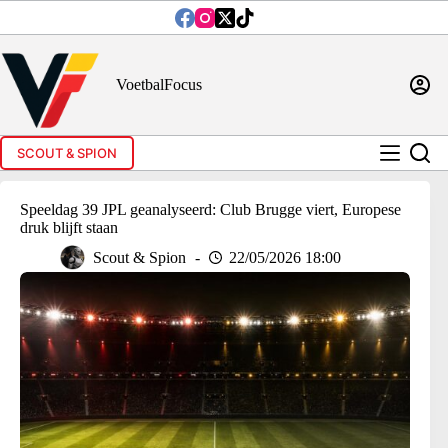
Ga
naar
de
inhoud
VoetbalFocus
SCOUT & SPION
Speeldag 39 JPL geanalyseerd: Club Brugge viert, Europese
druk blijft staan
Scout & Spion
22/05/2026 18:00