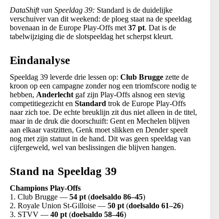
DataShift van Speeldag 39:
Standard is de duidelijke
verschuiver van dit weekend: de ploeg staat na de speeldag
bovenaan in de Europe Play-Offs met
37 pt
. Dat is de
tabelwijziging die de slotspeeldag het scherpst kleurt.
Eindanalyse
Speeldag 39 leverde drie lessen op:
Club Brugge
zette de
kroon op een campagne zonder nog een triomfscore nodig te
hebben,
Anderlecht
gaf zijn Play-Offs alsnog een stevig
competitiegezicht en
Standard
trok de Europe Play-Offs
naar zich toe. De echte breuklijn zit dus niet alleen in de titel,
maar in de druk die doorschuift: Gent en Mechelen blijven
aan elkaar vastzitten, Genk moet slikken en Dender speelt
nog met zijn statuut in de hand. Dit was geen speeldag van
cijfergeweld, wel van beslissingen die blijven hangen.
Stand na Speeldag 39
Champions Play-Offs
1. Club Brugge —
54 pt
(
doelsaldo 86–45
)
2. Royale Union St-Gilloise —
50 pt
(
doelsaldo 61–26
)
3. STVV —
40 pt
(
doelsaldo 58–46
)