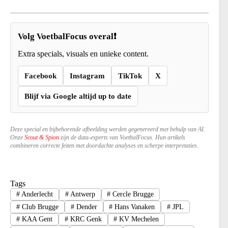
Volg VoetbalFocus overal❗
Extra specials, visuals en unieke content.
Facebook
Instagram
TikTok
X
Blijf via Google altijd up to date
Deze special en bijbehorende afbeelding werden gegenereerd met behulp van AI.
Onze
Scout & Spion
zijn de data-experts van VoetbalFocus. Hun artikels
combineren correcte feiten met doordachte analyses en scherpe interpretaties.
Tags
#
Anderlecht
#
Antwerp
#
Cercle Brugge
#
Club Brugge
#
Dender
#
Hans Vanaken
#
JPL
#
KAA Gent
#
KRC Genk
#
KV Mechelen