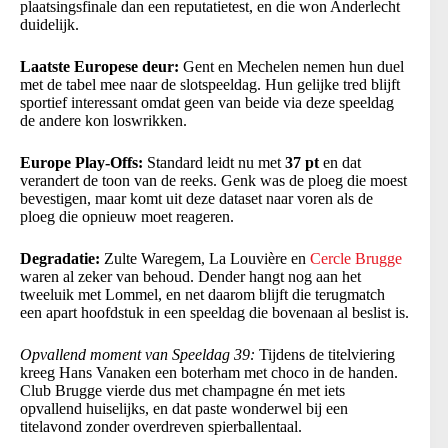
plaatsingsfinale dan een reputatietest, en die won Anderlecht
duidelijk.
Laatste Europese deur:
Gent en Mechelen nemen hun duel
met de tabel mee naar de slotspeeldag. Hun gelijke tred blijft
sportief interessant omdat geen van beide via deze speeldag
de andere kon loswrikken.
Europe Play-Offs:
Standard leidt nu met
37 pt
en dat
verandert de toon van de reeks. Genk was de ploeg die moest
bevestigen, maar komt uit deze dataset naar voren als de
ploeg die opnieuw moet reageren.
Degradatie:
Zulte Waregem, La Louvière en
Cercle Brugge
waren al zeker van behoud. Dender hangt nog aan het
tweeluik met Lommel, en net daarom blijft die terugmatch
een apart hoofdstuk in een speeldag die bovenaan al beslist is.
Opvallend moment van Speeldag 39:
Tijdens de titelviering
kreeg Hans Vanaken een boterham met choco in de handen.
Club Brugge vierde dus met champagne én met iets
opvallend huiselijks, en dat paste wonderwel bij een
titelavond zonder overdreven spierballentaal.