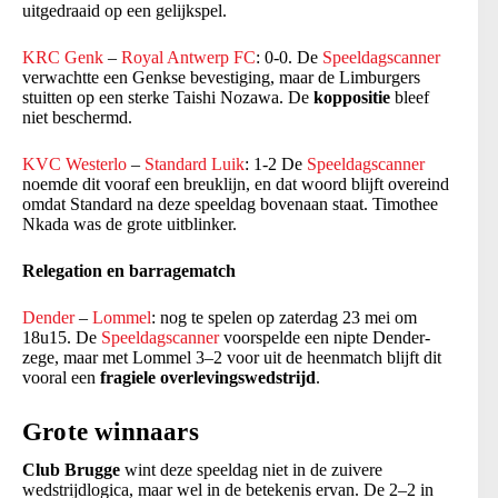
uitgedraaid op een gelijkspel.
KRC Genk
–
Royal Antwerp FC
: 0-0. De
Speeldagscanner
verwachtte een Genkse bevestiging, maar de Limburgers
stuitten op een sterke Taishi Nozawa. De
koppositie
bleef
niet beschermd.
KVC Westerlo
–
Standard Luik
: 1-2 De
Speeldagscanner
noemde dit vooraf een breuklijn, en dat woord blijft overeind
omdat Standard na deze speeldag bovenaan staat. Timothee
Nkada was de grote uitblinker.
Relegation en barragematch
Dender
–
Lommel
: nog te spelen op zaterdag 23 mei om
18u15. De
Speeldagscanner
voorspelde een nipte Dender-
zege, maar met Lommel 3–2 voor uit de heenmatch blijft dit
vooral een
fragiele overlevingswedstrijd
.
Grote winnaars
Club Brugge
wint deze speeldag niet in de zuivere
wedstrijdlogica, maar wel in de betekenis ervan. De 2–2 in