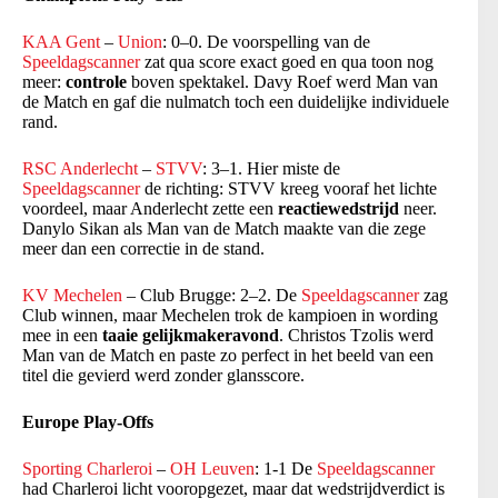
KAA Gent
–
Union
: 0–0. De voorspelling van de
Speeldagscanner
zat qua score exact goed en qua toon nog
meer:
controle
boven spektakel. Davy Roef werd Man van
de Match en gaf die nulmatch toch een duidelijke individuele
rand.
RSC Anderlecht
–
STVV
: 3–1. Hier miste de
Speeldagscanner
de richting: STVV kreeg vooraf het lichte
voordeel, maar Anderlecht zette een
reactiewedstrijd
neer.
Danylo Sikan als Man van de Match maakte van die zege
meer dan een correctie in de stand.
KV Mechelen
– Club Brugge: 2–2. De
Speeldagscanner
zag
Club winnen, maar Mechelen trok de kampioen in wording
mee in een
taaie gelijkmakeravond
. Christos Tzolis werd
Man van de Match en paste zo perfect in het beeld van een
titel die gevierd werd zonder glansscore.
Europe Play-Offs
Sporting Charleroi
–
OH Leuven
: 1-1 De
Speeldagscanner
had Charleroi licht vooropgezet, maar dat wedstrijdverdict is