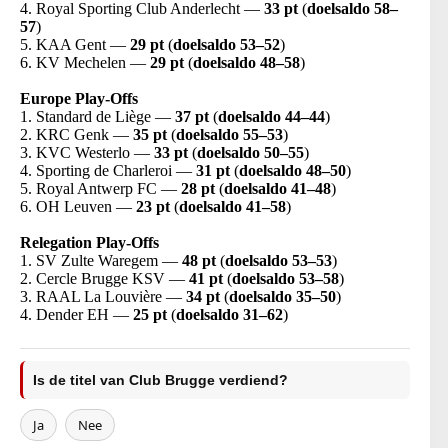
4. Royal Sporting Club Anderlecht —
33 pt
(
doelsaldo 58–
57
)
5. KAA Gent —
29 pt
(
doelsaldo 53–52
)
6. KV Mechelen —
29 pt
(
doelsaldo 48–58
)
Europe Play-Offs
1. Standard de Liège —
37 pt
(
doelsaldo 44–44
)
2. KRC Genk —
35 pt
(
doelsaldo 55–53
)
3. KVC Westerlo —
33 pt
(
doelsaldo 50–55
)
4. Sporting de Charleroi —
31 pt
(
doelsaldo 48–50
)
5. Royal Antwerp FC —
28 pt
(
doelsaldo 41–48
)
6. OH Leuven —
23 pt
(
doelsaldo 41–58
)
Relegation Play-Offs
1. SV Zulte Waregem —
48 pt
(
doelsaldo 53–53
)
2. Cercle Brugge KSV —
41 pt
(
doelsaldo 53–58
)
3. RAAL La Louvière —
34 pt
(
doelsaldo 35–50
)
4. Dender EH —
25 pt
(
doelsaldo 31–62
)
Is de titel van Club Brugge verdiend?
Ja
Nee