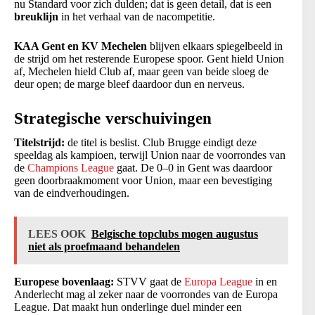
nu Standard voor zich dulden; dat is geen detail, dat is een
breuklijn
in het verhaal van de nacompetitie.
KAA Gent en KV Mechelen
blijven elkaars spiegelbeeld in
de strijd om het resterende Europese spoor. Gent hield Union
af, Mechelen hield Club af, maar geen van beide sloeg de
deur open; de marge bleef daardoor dun en nerveus.
Strategische verschuivingen
Titelstrijd:
de titel is beslist. Club Brugge eindigt deze
speeldag als kampioen, terwijl Union naar de voorrondes van
de
Champions League
gaat. De 0–0 in Gent was daardoor
geen doorbraakmoment voor Union, maar een bevestiging
van de eindverhoudingen.
LEES OOK
Belgische topclubs mogen augustus
niet als proefmaand behandelen
Europese bovenlaag:
STVV gaat de
Europa League
in en
Anderlecht mag al zeker naar de voorrondes van de Europa
League. Dat maakt hun onderlinge duel minder een