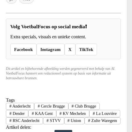
Volg VoetbalFocus op social media❗
Extra specials, visuals en unieke content.
Facebook
Instagram
X
TikTok
Dit artikel en bijbehorende afbeelding werden gegenereerd met behulp van AI.
VoetbalFocus hanteert een redactioneel systeem op basis van informatie uit
betrouwbare bronnen.
Tags
#
Anderlecht
#
Cercle Brugge
#
Club Brugge
#
Dender
#
KAA Gent
#
KV Mechelen
#
La Louvière
#
RSC Anderlecht
#
STVV
#
Union
#
Zulte Waregem
Artikel delen: