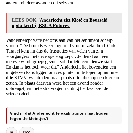
andere mindere avonden dit seizoen.
LEES OOK
'Anderlecht ziet Kioté en Boussaid
opduiken bij RSCA Futures'
Vandenbempt vatte het omslaan van het sentiment scherp
samen: “De hoop is weer ingeruild voor onzekerheid. Ook
Taravel kent nu dus de frustraties van velen van zijn
voorgangers met deze spelersgroep… Je denkt aan een
nieuwe wind, groepsgevoel, solidariteit, een nieuwe start…
En dan is het toch weer dit.” Anderlecht liet bovendien een
uitgelezen kans liggen om zes punten in te lopen op nummer
drie STVV, wat de deur naar plaats drie plots op een kier kon
zetten. In plaats daarvan werd het een avond zonder
opbrengst, en met extra vragen richting het beslissende
seizoensdeel.
Vind jij dat Anderlecht te vaak punten laat liggen
tegen de kleintjes?
Ja
Nee