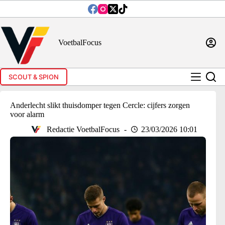
Ga
naar
de
inhoud
VoetbalFocus
SCOUT & SPION
Anderlecht slikt thuisdomper tegen Cercle: cijfers zorgen
voor alarm
Redactie VoetbalFocus
23/03/2026 10:01