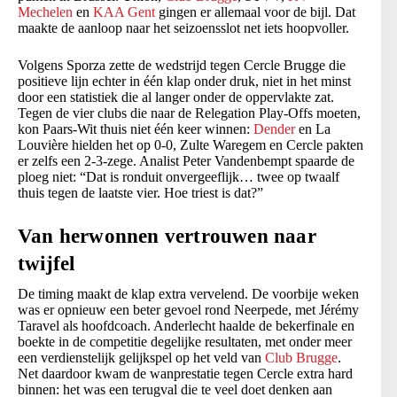
Mechelen
en
KAA Gent
gingen er allemaal voor de bijl. Dat
maakte de aanloop naar het seizoensslot net iets hoopvoller.
Volgens Sporza zette de wedstrijd tegen Cercle Brugge die
positieve lijn echter in één klap onder druk, niet in het minst
door een statistiek die al langer onder de oppervlakte zat.
Tegen de vier clubs die naar de Relegation Play-Offs moeten,
kon Paars-Wit thuis niet één keer winnen:
Dender
en La
Louvière hielden het op 0-0, Zulte Waregem en Cercle pakten
er zelfs een 2-3-zege. Analist Peter Vandenbempt spaarde de
ploeg niet: “Dat is ronduit onvergeeflijk… twee op twaalf
thuis tegen de laatste vier. Hoe triest is dat?”
Van herwonnen vertrouwen naar
twijfel
De timing maakt de klap extra vervelend. De voorbije weken
was er opnieuw een beter gevoel rond Neerpede, met Jérémy
Taravel als hoofdcoach. Anderlecht haalde de bekerfinale en
boekte in de competitie degelijke resultaten, met onder meer
een verdienstelijk gelijkspel op het veld van
Club Brugge
.
Net daardoor kwam de wanprestatie tegen Cercle extra hard
binnen: het was een terugval die te veel doet denken aan