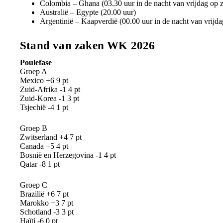
Colombia – Ghana (03.30 uur in de nacht van vrijdag op z
Australië – Egypte (20.00 uur)
Argentinië – Kaapverdië (00.00 uur in de nacht van vrijda
Stand van zaken WK 2026
Poulefase
Groep A
Mexico +6 9 pt
Zuid-Afrika -1 4 pt
Zuid-Korea -1 3 pt
Tsjechië -4 1 pt
Groep B
Zwitserland +4 7 pt
Canada +5 4 pt
Bosnië en Herzegovina -1 4 pt
Qatar -8 1 pt
Groep C
Brazilië +6 7 pt
Marokko +3 7 pt
Schotland -3 3 pt
Haïti -6 0 pt