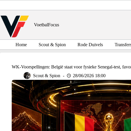
Ga
naar
de
inhoud
VoetbalFocus
Home
Scout & Spion
Rode Duivels
Transfer
WK-Voorspellingen: België staat voor fysieke Senegal-test, favor
Scout & Spion
28/06/2026 18:00