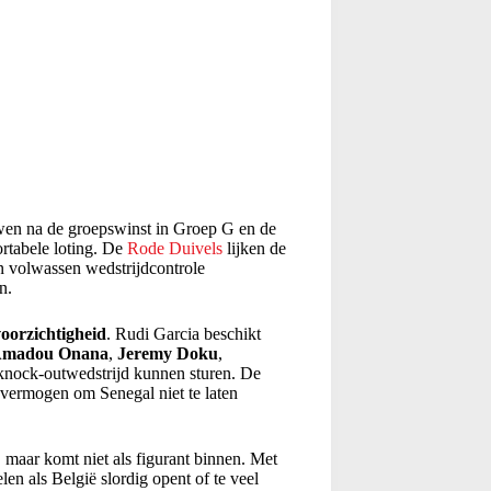
wen na de groepswinst in Groep G en de
ortabele loting. De
Rode Duivels
lijken de
n volwassen wedstrijdcontrole
n.
voorzichtigheid
. Rudi Garcia beschikt
madou Onana
,
Jeremy Doku
,
 knock-outwedstrijd kunnen sturen. De
et vermogen om Senegal niet te laten
e, maar komt niet als figurant binnen. Met
len als België slordig opent of te veel