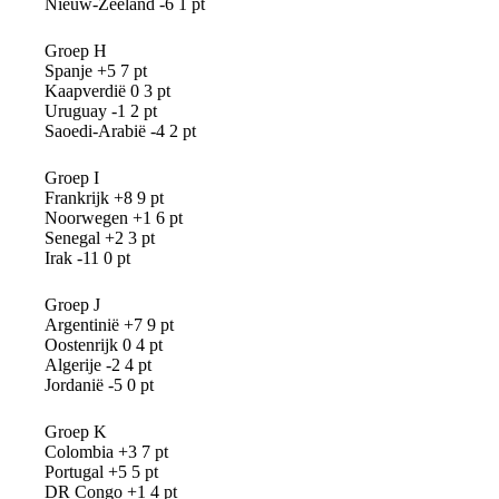
Nieuw-Zeeland -6 1 pt
Groep H
Spanje +5 7 pt
Kaapverdië 0 3 pt
Uruguay -1 2 pt
Saoedi-Arabië -4 2 pt
Groep I
Frankrijk +8 9 pt
Noorwegen +1 6 pt
Senegal +2 3 pt
Irak -11 0 pt
Groep J
Argentinië +7 9 pt
Oostenrijk 0 4 pt
Algerije -2 4 pt
Jordanië -5 0 pt
Groep K
Colombia +3 7 pt
Portugal +5 5 pt
DR Congo +1 4 pt