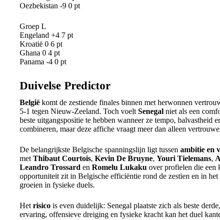
Oezbekistan -9 0 pt
Groep L
Engeland +4 7 pt
Kroatië 0 6 pt
Ghana 0 4 pt
Panama -4 0 pt
Duivelse Predictor
België
komt de zestiende finales binnen met herwonnen vertrou
5-1 tegen Nieuw-Zeeland. Toch voelt
Senegal
niet als een comf
beste uitgangspositie te hebben wanneer ze tempo, balvastheid e
combineren, maar deze affiche vraagt meer dan alleen vertrouwe
De belangrijkste Belgische spanningslijn ligt tussen
ambitie en 
met
Thibaut Courtois
,
Kevin De Bruyne
,
Youri Tielemans
,
A
Leandro Trossard
en
Romelu Lukaku
over profielen die een
opportuniteit zit in Belgische efficiëntie rond de zestien en in h
groeien in fysieke duels.
Het
risico
is even duidelijk: Senegal plaatste zich als beste derd
ervaring, offensieve dreiging en fysieke kracht kan het duel kante