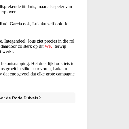
prekende titularis, maar als speler van
erp over.
 Rudi Garcia ook, Lukaku zelf ook. Je
. Integendeel: Jous ziet precies in die rol
daardoor zo sterk op dit
WK
, terwijl
t werkt.
he ontsnapping. Het duel lijkt ook iets te
 groeit in stilte naar voren, Lukaku
w dat ene gevoel dat elke grote campagne
voor de Rode Duivels?