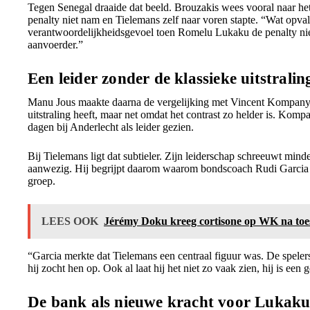
Tegen Senegal draaide dat beeld. Brouzakis wees vooral naar
penalty niet nam en Tielemans zelf naar voren stapte. “Wat opval
verantwoordelijkheidsgevoel toen Romelu Lukaku de penalty nie
aanvoerder.”
Een leider zonder de klassieke uitstralin
Manu Jous maakte daarna de vergelijking met Vincent Kompany.
uitstraling heeft, maar net omdat het contrast zo helder is. Komp
dagen bij Anderlecht als leider gezien.
Bij Tielemans ligt dat subtieler. Zijn leiderschap schreeuwt mind
aanwezig. Hij begrijpt daarom waarom bondscoach Rudi Garcia d
groep.
LEES OOK
Jérémy Doku kreeg cortisone op WK na t
“Garcia merkte dat Tielemans een centraal figuur was. De speler
hij zocht hen op. Ook al laat hij het niet zo vaak zien, hij is een 
De bank als nieuwe kracht voor Lukak