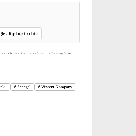
gle altijd up to date
lFocus hanteert een redactioneel systeem op basis van
kaku
#
Senegal
#
Vincent Kompany