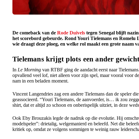
De comeback van de
Rode Duivels
tegen Senegal blijft nazi
het scorebord gebeurde. Rond Youri Tielemans en Romelu L
wie draagt deze ploeg, en welke rol maakt een grote naam v
Tielemans krijgt plots een ander gewich
In
Le Morning
van RTBF ging de aandacht eerst naar Tielemans.
opvallend veel lof, niet alleen voor zijn spel, maar vooral voor 
nam in een beladen moment.
Vincent Langendries zag een andere Tielemans dan de speler die
geassocieerd. “Youri Tielemans, de aanvoerder, is… ik zou zegge
shirt, dat er altijd zo schoon en onberispelijk uitziet, in deze wed
Ook Eby Brouzakis legde de nadruk op die evolutie. Hij omschre
modelspeler”: drietalig, welgemanierd en beleefd. Net die belee
kritiek op, omdat ze volgens sommigen te weinig rauw leiderscha