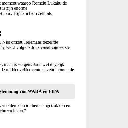
 het moment waarop Romelu Lukaku de
t is zijn enorme
t nam. Hij nam hem zelf, als
g
 Niet omdat Tielemans dezelfde
any werd volgens Jous vanaf zijn eerste
er, maar is volgens Jous wel degelijk
e middenvelder centraal zette binnen de
oestemming van WADA en FIFA
s voelden zich tot hem aangetrokken en
geboren leider.”
u