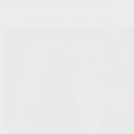
OFFICIEEL BEVESTIGD: SK Beveren grijpt kans met
Cheick Conde na dure Venezia-transfer
Redactie VoetbalFocus
29/07/2026 11:48