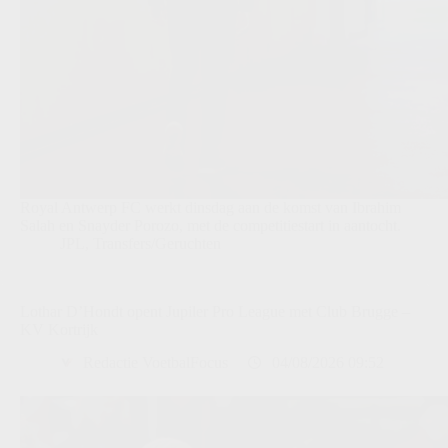
Royal Antwerp FC werkt dinsdag aan de komst van Ibrahim
Salah en Snayder Porozo, met de competitiestart in aantocht.
JPL
,
Transfers/Geruchten
Lothar D’Hondt opent Jupiler Pro League met Club Brugge –
KV Kortrijk
Redactie VoetbalFocus
04/08/2026 09:52