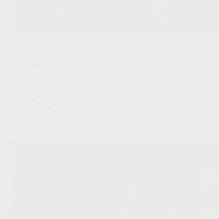
SK Beveren haalt Cheick Conde naar de Freethiel. De
Guinese middenvelder tekent voor twee seizoenen met optie
op een extra jaar.
JPL
,
Transfers/Geruchten
Titelcoach of Duitse debutant: Antwerp nadert einde van
trainerszoektocht
Redactie VoetbalFocus
28/07/2026 22:29