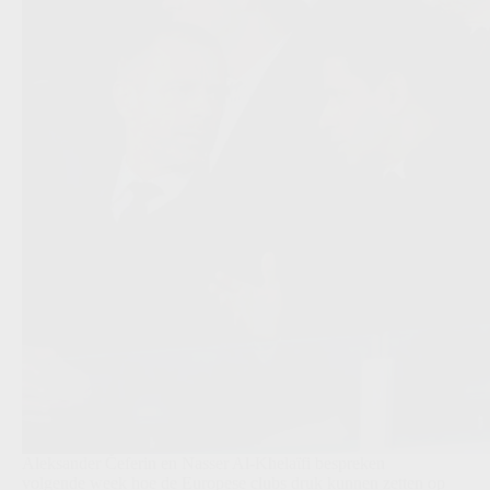
Aleksander Čeferin en Nasser Al-Khelaïfi bespreken
volgende week hoe de Europese clubs druk kunnen zetten op