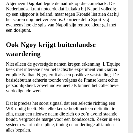
Algemeen Dagblad legde de nadruk op die comeback. De
Nederlandse krant noteerde dat Lukaku bij Napoli volledig
op een zijspoor is beland, maar tegen Kroatië liet zien dat hij
het scoren nog niet verleerd is. Corriere dello Sport zag
eveneens hoe de spits van Napoli zijn rentree kleur gaf met
een doelpunt.
Ook Ngoy krijgt buitenlandse
waardering
Niet alleen de gevestigde namen kregen erkenning. L’Equipe
keek met interesse naar het tactische experiment van Garcia
en pikte Nathan Ngoy eruit als een positieve vaststelling. De
basisdebutant achterin toonde volgens de Franse krant echte
persoonlijkheid, zowel individueel als binnen het collectieve
verdedigende werk.
Dat is precies het soort signaal dat een selectie richting een
WK nodig heeft. Niet elke keuze hoeft meteen definitief te
zijn, maar een nieuwe naam die zich op zo’n avond staande
houdt, vergroot de marge voor een bondscoach. Zeker in een
systeem waarin discipline, timing en onderlinge afstanden
alles bepalen.