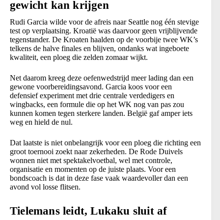
gewicht kan krijgen
Rudi Garcia wilde voor de afreis naar Seattle nog één stevige
test op verplaatsing. Kroatië was daarvoor geen vrijblijvende
tegenstander. De Kroaten haalden op de voorbije twee WK’s
telkens de halve finales en blijven, ondanks wat ingeboete
kwaliteit, een ploeg die zelden zomaar wijkt.
Net daarom kreeg deze oefenwedstrijd meer lading dan een
gewone voorbereidingsavond. Garcia koos voor een
defensief experiment met drie centrale verdedigers en
wingbacks, een formule die op het WK nog van pas zou
kunnen komen tegen sterkere landen. België gaf amper iets
weg en hield de nul.
Dat laatste is niet onbelangrijk voor een ploeg die richting een
groot toernooi zoekt naar zekerheden. De Rode Duivels
wonnen niet met spektakelvoetbal, wel met controle,
organisatie en momenten op de juiste plaats. Voor een
bondscoach is dat in deze fase vaak waardevoller dan een
avond vol losse flitsen.
Tielemans leidt, Lukaku sluit af