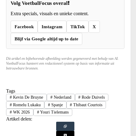
Volg VoetbalFocus overal❗
Extra specials, visuals en unieke content.
Facebook
Instagram
TikTok
X
Blijf via Google altijd up to date
Dit artikel en bijbehorende afbeelding werden gegenereerd met behulp van AI.
VoetbalFocus hanteert een redactioneel systeem op basis van informatie uit
betrouwbare bronnen.
Tags
#
Kevin De Bruyne
#
Nederland
#
Rode Duivels
#
Romelu Lukaku
#
Spanje
#
Thibaut Courtois
#
WK 2026
#
Youri Tielemans
Artikel delen: