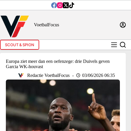
Ga
naar
de
inhoud
VoetbalFocus
SCOUT & SPION
Europa ziet meer dan een oefenzege: drie Duivels geven
Garcia WK-houvast
Redactie VoetbalFocus
03/06/2026 06:35