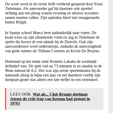
De score werd in de eerste helft verdiend geopend door Youri
Tielemans. Als aanvoerder gaf hij daarmee ook sportief
richting aan een ploeg waarin ervaring en nieuwe accenten
samen moeten vallen. Zijn optreden bleef niet onopgemerkt
buiten België.
In Spanje schoof Marca hem nadrukkelijk naar voren. De
krant wees op zijn uitstekende vorm en zag in Tielemans de
speler die boven de rest uitstak bij de Duivels. Ook zijn
aanvoerdersrol werd onderstreept, ondanks de aanwezigheid
van grote namen als Thibaut Courtois en Kevin De Bruyne.
Helemaal op het einde zette Romelu Lukaku de wedstrijd
definitief vast. De spits viel na 73 minuten in en maakte in de
96ste minuut de 0-2. Het was zijn eerste speelminuten bij de
nationale ploeg in bijna een jaar, en net daardoor voelde zijn
doelpunt groter dan alleen een late treffer in een oefenduel.
LEES OOK
Wat als... Club Brugge-doelman
Jensen de vrije trap van Keegan had gestopt in
1976?