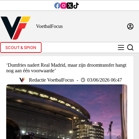
Ga
naar
de
inhoud
VoetbalFocus
SCOUT & SPION
‘Dumfries nadert Real Madrid, maar zijn droomtransfer hangt
nog aan één voorwaarde’
Redactie VoetbalFocus
03/06/2026 06:47