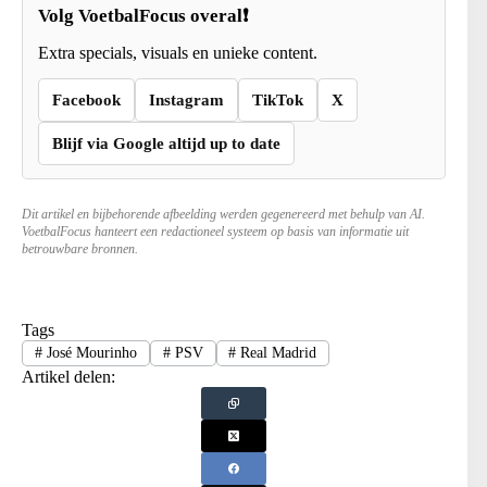
Volg VoetbalFocus overal❗
Extra specials, visuals en unieke content.
Facebook
Instagram
TikTok
X
Blijf via Google altijd up to date
Dit artikel en bijbehorende afbeelding werden gegenereerd met behulp van AI.
VoetbalFocus hanteert een redactioneel systeem op basis van informatie uit
betrouwbare bronnen.
Tags
#
José Mourinho
#
PSV
#
Real Madrid
Artikel delen: