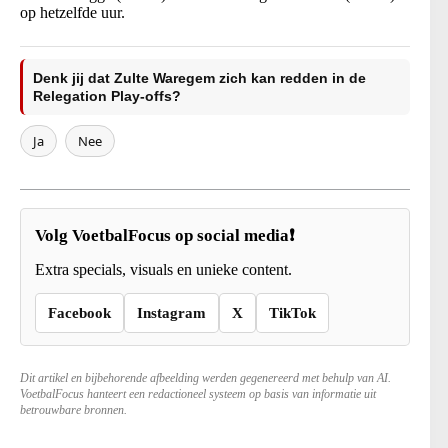
op hetzelfde uur.
Denk jij dat Zulte Waregem zich kan redden in de
Relegation Play-offs?
Ja
Nee
Volg VoetbalFocus op social media❗
Extra specials, visuals en unieke content.
Facebook
Instagram
X
TikTok
Dit artikel en bijbehorende afbeelding werden gegenereerd met behulp van AI.
VoetbalFocus hanteert een redactioneel systeem op basis van informatie uit
betrouwbare bronnen.