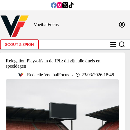
Ga
naar
de
inhoud
VoetbalFocus
SCOUT & SPION
Relegation Play-offs in de JPL: dit zijn alle duels en
speeldagen
Redactie VoetbalFocus
23/03/2026 18:48