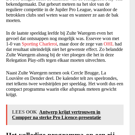
bekendgemaakt. Dat gebeurt meteen na het slot van de
reguliere competitie in de Jupiler Pro League, waardoor de
betrokken clubs snel weten waar en wanneer ze aan de bak
moeten.
In de laatste speeldag leefde bij Zulte Waregem even het
gevoel dat ontsnappen nog mogelijk was. Essevee won met
1-0 van
Sporting Charleroi
, maar door de zege van
OHL
had
dat resultaat uiteindelijk niet het gewenste effect. Zo belandde
Zulte Waregem alsnog bij de vier ploegen die het in deze
Relegation Play-offs tegen elkaar moeten uitvechten.
Naast Zulte Waregem nemen ook Cercle Brugge, La
Louvière en Dender deel. De kalender telt zes speelrondes,
met telkens twee wedstrijden per speeldag. Het wordt dus een
compact programma waarin elke afspraak meteen gewicht
krijgt.
LEES OOK
Antwerp krijgt vertrouwen in
Compper na sterke Pro Licence-presentatie